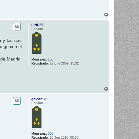
A
r
r
LINCE5
i
Capitan
b
a
n y los que
uego con el
 de Madrid,
Mensajes:
160
Registrado:
19 Ene 2009, 13:32
A
r
r
galeon98
i
Capitan
b
a
Mensajes:
300
Registrado:
10 Jun 2010, 00:30