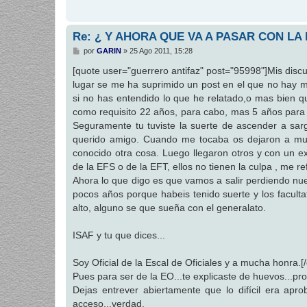
Re: ¿ Y AHORA QUE VA A PASAR CON LA
M
por
GARIN
»
25 Ago 2011, 15:28
e
n
[quote user="guerrero antifaz" post="95998"]Mis disc
s
lugar se me ha suprimido un post en el que no hay 
a
j
si no has entendido lo que he relatado,o mas bien qu
e
como requisito 22 años, para cabo, mas 5 años para
Seguramente tu tuviste la suerte de ascender a sar
querido amigo. Cuando me tocaba os dejaron a mu
conocido otra cosa. Luego llegaron otros y con un e
de la EFS o de la EFT, ellos no tienen la culpa , me r
Ahora lo que digo es que vamos a salir perdiendo nu
pocos años porque habeis tenido suerte y los facult
alto, alguno se que sueña con el generalato.
ISAF y tu que dices...
Soy Oficial de la Escal de Oficiales y a mucha honra.[
Pues para ser de la EO...te explicaste de huevos...p
Dejas entrever abiertamente que lo difícil era apr
acceso...verdad.