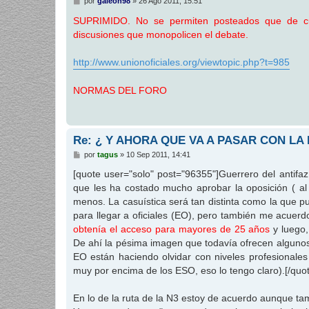
M
por
galeon98
»
26 Ago 2011, 15:51
e
n
SUPRIMIDO. No se permiten posteados que de cua
s
discusiones que monopolicen el debate.
a
j
e
http://www.unionoficiales.org/viewtopic.php?t=985
NORMAS DEL FORO
Re: ¿ Y AHORA QUE VA A PASAR CON LA
M
por
tagus
»
10 Sep 2011, 14:41
e
n
[quote user="solo" post="96355"]Guerrero del antifa
s
que les ha costado mucho aprobar la oposición ( al 
a
j
menos. La casuística será tan distinta como la que p
e
para llegar a oficiales (EO), pero también me acuer
obtenía el acceso para mayores de 25 años
y luego
De ahí la pésima imagen que todavía ofrecen algunos 
EO están haciendo olvidar con niveles profesionales
muy por encima de los ESO, eso lo tengo claro).[/quo
En lo de la ruta de la N3 estoy de acuerdo aunque ta