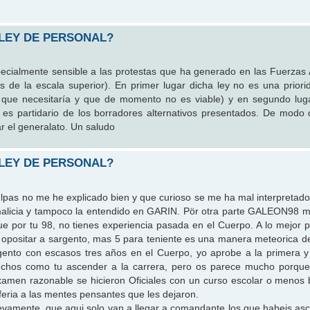
 LEY DE PERSONAL?
pecialmente sensible a las protestas que ha generado en las Fuerzas
es de la escala superior). En primer lugar dicha ley no es una priori
 que necesitaría y que de momento no es viable) y en segundo luga
o es partidario de los borradores alternativos presentados. De modo
r el generalato. Un saludo
 LEY DE PERSONAL?
ulpas no me he explicado bien y que curioso se me ha mal interpretado
malicia y tampoco la entendido en GARIN. Pör otra parte GALEON98 
e por tu 98, no tienes experiencia pasada en el Cuerpo. A lo mejor pa
 opositar a sargento, mas 5 para teniente es una manera meteorica d
gento con escasos tres años en el Cuerpo, yo aprobe a la primera y
chos como tu ascender a la carrera, pero os parece mucho porque
xamen razonable se hicieron Oficiales con un curso escolar o menos 
eferia a las mentes pensantes que les dejaron.
evamente, que aqui solo van a llegar a comandante los que habeis as