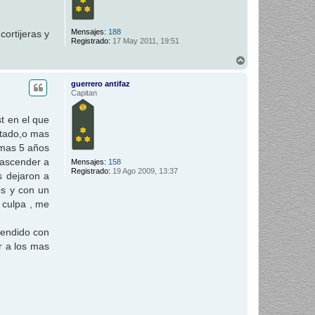
Mensajes:
188
ortijeras y
Registrado:
17 May 2011, 19:51
A
r
r
guerrero antifaz
i
Capitan
b
a
t en el que
atado,o mas
 mas 5 años
 ascender a
Mensajes:
158
Registrado:
19 Ago 2009, 13:37
s dejaron a
os y con un
 culpa , me
cendido con
r a los mas