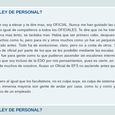
 LEY DE PERSONAL?
 voy a elevar y te dire mas, soy OFICIAL .Nunca me han gustado las d
ero igual de compañeros a todos los OFICIALES. Te dire que no he inte
 era mas lento, se tardaba mas. Habia que ser primero cabo, despues
muchos como tu, pero para mi y otros muchos como yo fue un perjuici
cido antes. Todo ha de evolucionar, claro, pero no a costa de otros.
e oficial por parte de los que se les posibilito mediante las escalas 
e lo fue para gente como tu que pudieron ascender sin escalones interm
s que soy incluso de la ESO por mis pensamientos, pues es cierto ,e
e muchos de vosotros. Acaso un Oficial de EFS no asciende antes que
pero al igual que los facultativos, no es culpa suya, es culpa de sistem
inmensa mayoria son gente de andar por casa, como tu y como yo
ijos de un empleado .
 LEY DE PERSONAL?