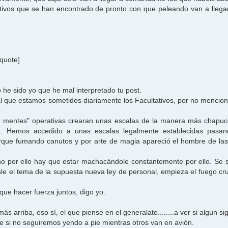
ativos que se han encontrado de pronto con que peleando van a llega
/quote]
 he sido yo que he mal interpretado tu post.
al que estamos sometidos diariamente los Facultativos, por no mencion
r mentes" operativas crearan unas escalas de la manera más chapu
za. Hemos accedido a unas escalas legalmente establecidas pasan
que fumando canutos y por arte de magia apareció el hombre de las 
y no por ello hay que estar machacándole constantemente por ello. Se
e el tema de la supuesta nueva ley de personal, empieza el fuego cr
que hacer fuerza juntos, digo yo.
s arriba, eso sí, el que piense en el generalato........a ver si algun si
 si no seguiremos yendo a pie mientras otros van en avión.