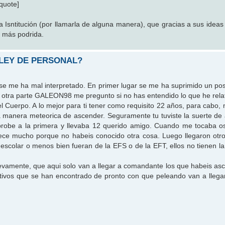
/quote]
Isntitución (por llamarla de alguna manera), que gracias a sus ideas c
 más podrida.
 LEY DE PERSONAL?
se me ha mal interpretado. En primer lugar se me ha suprimido un pos
r otra parte GALEON98 me pregunto si no has entendido lo que he rel
el Cuerpo. A lo mejor para ti tener como requisito 22 años, para cabo,
a manera meteorica de ascender. Seguramente tu tuviste la suerte de
probe a la primera y llevaba 12 querido amigo. Cuando me tocaba o
ece mucho porque no habeis conocido otra cosa. Luego llegaron otr
escolar o menos bien fueran de la EFS o de la EFT, ellos no tienen la
evamente, que aqui solo van a llegar a comandante los que habeis as
ativos que se han encontrado de pronto con que peleando van a llega