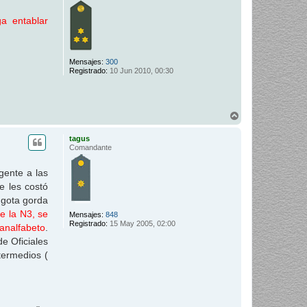
b
a
a entablar
Mensajes:
300
Registrado:
10 Jun 2010, 00:30
A
r
r
tagus
i
Comandante
b
a
gente a las
e les costó
 gota gorda
e la N3, se
Mensajes:
848
Registrado:
15 May 2005, 02:00
 analfabeto
.
e Oficiales
termedios (