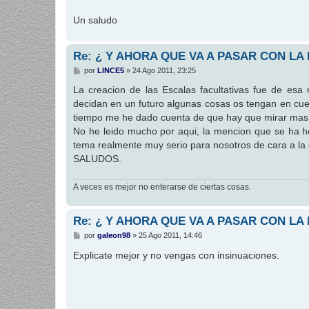
Un saludo
Re: ¿ Y AHORA QUE VA A PASAR CON LA
M
por
LINCE5
»
24 Ago 2011, 23:25
e
n
La creacion de las Escalas facultativas fue de esa
s
decidan en un futuro algunas cosas os tengan en cuen
a
j
tiempo me he dado cuenta de que hay que mirar mas 
e
No he leido mucho por aqui, la mencion que se ha h
tema realmente muy serio para nosotros de cara a la 
SALUDOS.
A veces es mejor no enterarse de ciertas cosas.
Re: ¿ Y AHORA QUE VA A PASAR CON LA
M
por
galeon98
»
25 Ago 2011, 14:46
e
n
Explicate mejor y no vengas con insinuaciones.
s
a
j
e