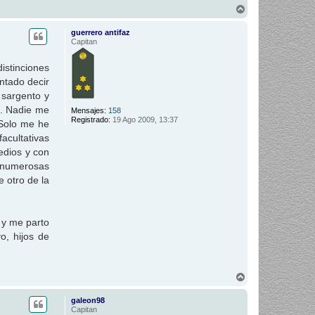
A
r
r
guerrero antifaz
i
Capitan
b
a
istinciones
ntado decir
 sargento y
o. Nadie me
Mensajes:
158
Registrado:
19 Ago 2009, 13:37
 Solo me he
facultativas
edios y con
n numerosas
 otro de la
a y me parto
, hijos de
A
r
r
galeon98
i
Capitan