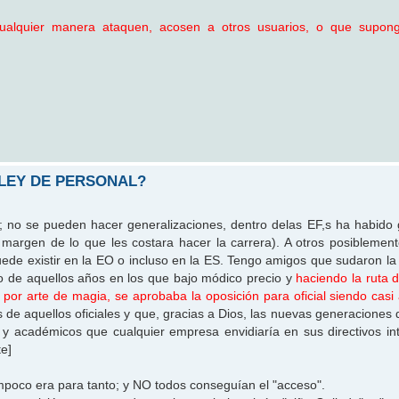
lquier manera ataquen, acosen a otros usuarios, o que supong
 LEY DE PERSONAL?
z; no se pueden hacer generalizaciones, dentro delas EF,s ha habido 
margen de lo que les costara hacer la carrera). A otros posiblement
uede existir en la EO o incluso en la ES. Tengo amigos que sudaron la
do de aquellos años en los que bajo módico precio y
haciendo la ruta d
,
por arte de magia, se aprobaba la oposición para oficial
siendo casi
de aquellos oficiales y que, gracias a Dios, las nuevas generaciones d
 y académicos que cualquier empresa envidiaría en sus directivos in
te]
mpoco era para tanto; y NO todos conseguían el "acceso".