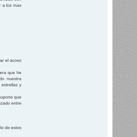
r a los mas
ar el acoso
cera que he
do nuestra
estrellas y
 supone que
uzado entre
glo de estos