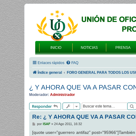
INICIO
NOTICIAS
PRENSA
Enlaces rápidos
FAQ
Índice general
FORO GENERAL PARA TODOS LOS US
¿ Y AHORA QUE VA A PASAR CO
Moderador:
Administrador
Responder
Re: ¿ Y AHORA QUE VA A PASAR C
M
por
ISAF
»
24 Ago 2011, 16:32
e
n
[quote user="guerrero antifaz" post="95966"]También
s