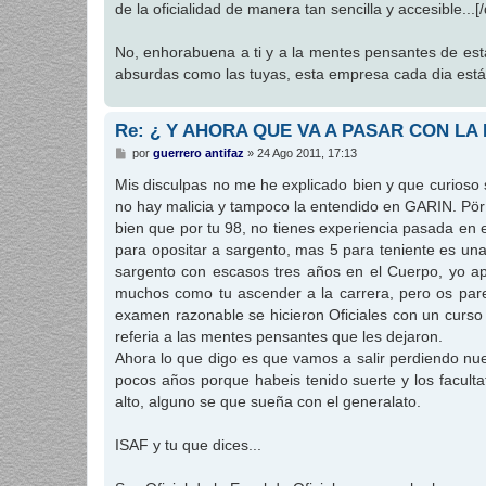
de la oficialidad de manera tan sencilla y accesible...[
a
j
e
No, enhorabuena a ti y a la mentes pensantes de esta 
absurdas como las tuyas, esta empresa cada dia está
Re: ¿ Y AHORA QUE VA A PASAR CON LA
M
por
guerrero antifaz
»
24 Ago 2011, 17:13
e
n
Mis disculpas no me he explicado bien y que curioso 
s
no hay malicia y tampoco la entendido en GARIN. Pö
a
j
bien que por tu 98, no tienes experiencia pasada en 
e
para opositar a sargento, mas 5 para teniente es un
sargento con escasos tres años en el Cuerpo, yo a
muchos como tu ascender a la carrera, pero os par
examen razonable se hicieron Oficiales con un curso 
referia a las mentes pensantes que les dejaron.
Ahora lo que digo es que vamos a salir perdiendo nu
pocos años porque habeis tenido suerte y los facult
alto, alguno se que sueña con el generalato.
ISAF y tu que dices...