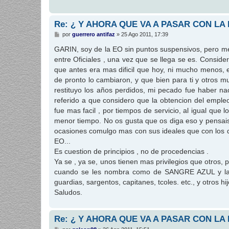
Re: ¿ Y AHORA QUE VA A PASAR CON LA
M
por
guerrero antifaz
»
25 Ago 2011, 17:39
e
n
GARIN, soy de la EO sin puntos suspensivos, pero me
s
entre Oficiales , una vez que se llega se es. Consid
a
j
que antes era mas dificil que hoy, ni mucho menos,
e
de pronto lo cambiaron, y que bien para ti y otros 
restituyo los años perdidos, mi pecado fue haber na
referido a que considero que la obtencion del empleo d
fue mas facil , por tiempos de servicio, al igual qu
menor tiempo. No os gusta que os diga eso y pensai
ocasiones comulgo mas con sus ideales que con los d
EO...
Es cuestion de principios , no de procedencias .
Ya se , ya se, unos tienen mas privilegios que otros, 
cuando se les nombra como de SANGRE AZUL y la 
guardias, sargentos, capitanes, tcoles. etc., y otros h
Saludos.
Re: ¿ Y AHORA QUE VA A PASAR CON LA