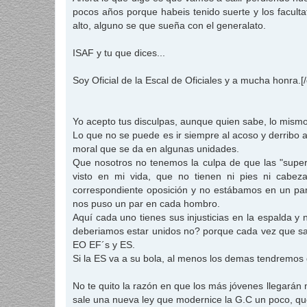
pocos años porque habeis tenido suerte y los facult
alto, alguno se que sueña con el generalato.
ISAF y tu que dices...
Soy Oficial de la Escal de Oficiales y a mucha honra.[
Yo acepto tus disculpas, aunque quien sabe, lo mismo
Lo que no se puede es ir siempre al acoso y derribo 
moral que se da en algunas unidades.
Que nosotros no tenemos la culpa de que las "supe
visto en mi vida, que no tienen ni pies ni cabe
correspondiente oposición y no estábamos en un par
nos puso un par en cada hombro.
Aquí cada uno tienes sus injusticias en la espalda 
deberiamos estar unidos no? porque cada vez que sal
EO EF´s y ES.
Si la ES va a su bola, al menos los demas tendremos 
No te quito la razón en que los más jóvenes llegarán má
sale una nueva ley que modernice la G.C un poco, que