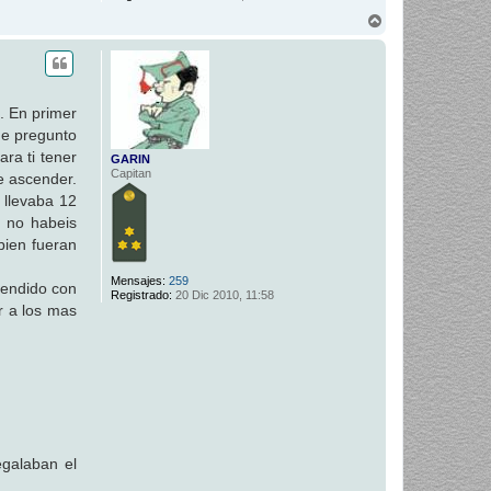
A
r
r
i
b
a
. En primer
me pregunto
ra ti tener
GARIN
Capitan
e ascender.
 llevaba 12
 no habeis
bien fueran
Mensajes:
259
cendido con
Registrado:
20 Dic 2010, 11:58
r a los mas
egalaban el