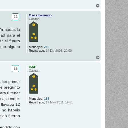
A
r
r
Oso cavernario
i
Capitan
b
a
 Armadas la
dad para el
r el futuro
 que alguno
Mensajes:
216
Registrado:
14 Dic 2008, 20:00
A
r
r
ISAF
i
Capitan
b
a
. En primer
me pregunto
ra ti tener
e ascender.
Mensajes:
188
Registrado:
17 May 2011, 19:51
 llevaba 12
 no habeis
bien fueran
cendido con