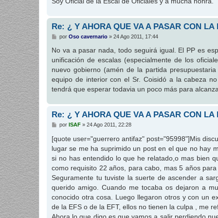
Soy Oficial de la Escal de Oficiales y a mucha honra.
Re: ¿ Y AHORA QUE VA A PASAR CON LA
M
por
Oso cavernario
»
24 Ago 2011, 17:44
e
n
No va a pasar nada, todo seguirá igual. El PP es es
s
unificación de escalas (especialmente de los oficial
a
j
nuevo gobierno (amén de la partida presupuestaria
e
equipo de interior con el Sr. Coisidó a la cabeza n
tendrá que esperar todavia un poco más para alcanza
Re: ¿ Y AHORA QUE VA A PASAR CON LA
M
por
ISAF
»
24 Ago 2011, 22:28
e
n
[quote user="guerrero antifaz" post="95998"]Mis disc
s
lugar se me ha suprimido un post en el que no hay 
a
j
si no has entendido lo que he relatado,o mas bien qu
e
como requisito 22 años, para cabo, mas 5 años para
Seguramente tu tuviste la suerte de ascender a sar
querido amigo. Cuando me tocaba os dejaron a mu
conocido otra cosa. Luego llegaron otros y con un e
de la EFS o de la EFT, ellos no tienen la culpa , me r
Ahora lo que digo es que vamos a salir perdiendo nu