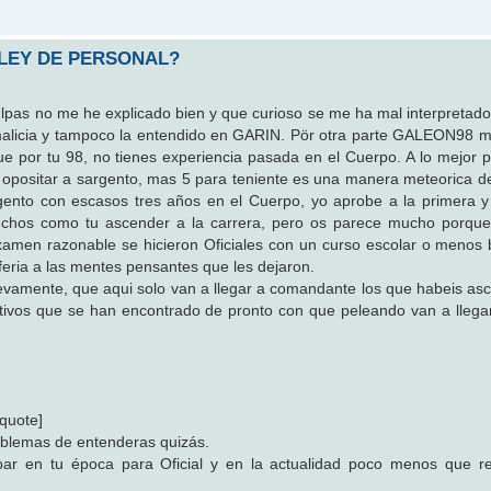
 LEY DE PERSONAL?
ulpas no me he explicado bien y que curioso se me ha mal interpretado
malicia y tampoco la entendido en GARIN. Pör otra parte GALEON98 
e por tu 98, no tienes experiencia pasada en el Cuerpo. A lo mejor pa
 opositar a sargento, mas 5 para teniente es una manera meteorica d
gento con escasos tres años en el Cuerpo, yo aprobe a la primera y
chos como tu ascender a la carrera, pero os parece mucho porque
xamen razonable se hicieron Oficiales con un curso escolar o menos 
eferia a las mentes pensantes que les dejaron.
evamente, que aqui solo van a llegar a comandante los que habeis as
ativos que se han encontrado de pronto con que peleando van a llega
/quote]
roblemas de entenderas quizás.
obar en tu época para Oficial y en la actualidad poco menos que r