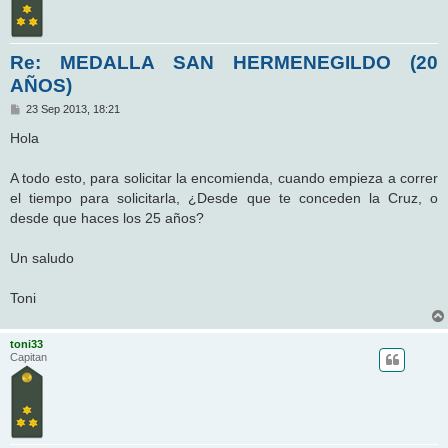
Re: MEDALLA SAN HERMENEGILDO (20
AÑOS)
M
23 Sep 2013, 18:21
e
n
Hola
s
a
j
A todo esto, para solicitar la encomienda, cuando empieza a correr
e
el tiempo para solicitarla, ¿Desde que te conceden la Cruz, o
desde que haces los 25 años?
Un saludo
Toni
toni33
Capitan