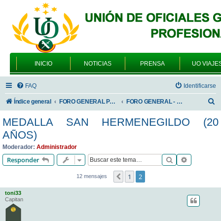
INICIO
NOTICIAS
PRENSA
UO VIAJE
FAQ
Identificarse
B
Índice general
FORO GENERAL PARA TODOS LOS USUARIOS
FORO GENERAL - TEMAS PROFESIONALES
u
MEDALLA SAN HERMENEGILDO (20
s
AÑOS)
c
Moderador:
Administrador
a
Buscar
Búsqueda 
Responder
r
1
2
Anterior
12 mensajes
toni33
Capitan