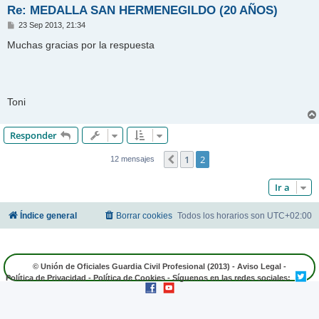
Re: MEDALLA SAN HERMENEGILDO (20 AÑOS)
M
23 Sep 2013, 21:34
e
n
Muchas gracias por la respuesta
s
a
j
e
Toni
Responder
1
2
Anterior
12 mensajes
Ir a
Índice general
Borrar cookies
Todos los horarios son
UTC+02:00
© Unión de Oficiales Guardia Civil Profesional (2013) -
Aviso Legal
-
Política de Privacidad
-
Política de Cookies
- Síguenos en las redes sociales: