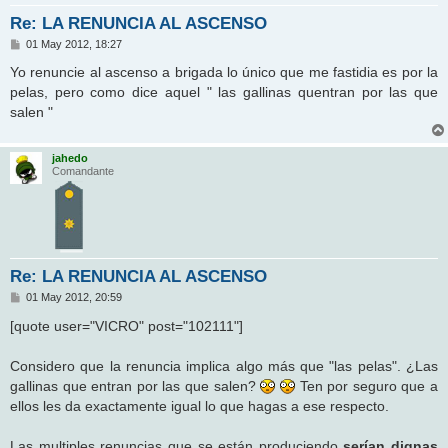
Re: LA RENUNCIA AL ASCENSO
M
01 May 2012, 18:27
e
n
Yo renuncie al ascenso a brigada lo único que me fastidia es por la
s
pelas, pero como dice aquel " las gallinas quentran por las que
a
j
salen "
e
jahedo
Comandante
Re: LA RENUNCIA AL ASCENSO
M
01 May 2012, 20:59
e
n
[quote user="VICRO" post="102111"]
s
a
j
Considero que la renuncia implica algo más que "las pelas". ¿Las
e
gallinas que entran por las que salen?
Ten por seguro que a
ellos les da exactamente igual lo que hagas a ese respecto.
Las multiples renuncias que se están produciendo
serían dignas