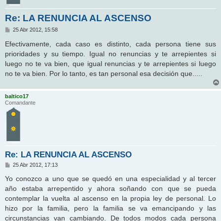
Re: LA RENUNCIA AL ASCENSO
M
25 Abr 2012, 15:58
e
n
Efectivamente, cada caso es distinto, cada persona tiene sus
s
prioridades y su tiempo. Igual no renuncias y te arrepientes si
a
j
luego no te va bien, que igual renuncias y te arrepientes si luego
e
no te va bien. Por lo tanto, es tan personal esa decisión que.....
baltico17
Comandante
Re: LA RENUNCIA AL ASCENSO
M
25 Abr 2012, 17:13
e
n
Yo conozco a uno que se quedó en una especialidad y al tercer
s
año estaba arrepentido y ahora soñando con que se pueda
a
j
contemplar la vuelta al ascenso en la propia ley de personal. Lo
e
hizo por la familia, pero la familia se va emancipando y las
circunstancias van cambiando. De todos modos cada persona