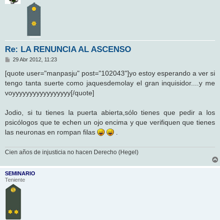
Re: LA RENUNCIA AL ASCENSO
M
29 Abr 2012, 11:23
e
n
[quote user="manpasju" post="102043"]yo estoy esperando a ver si
s
tengo tanta suerte como jaquesdemolay el gran inquisidor....y me
a
j
voyyyyyyyyyyyyyyyyy[/quote]
e
Jodio, si tu tienes la puerta abierta,sólo tienes que pedir a los
psicólogos que te echen un ojo encima y que verifiquen que tienes
las neuronas en rompan filas
.
Cien años de injusticia no hacen Derecho (Hegel)
SEMINARIO
Teniente