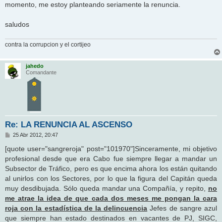
momento, me estoy planteando seriamente la renuncia.
saludos
contra la corrupcion y el cortijeo
jahedo
Comandante
Re: LA RENUNCIA AL ASCENSO
M
25 Abr 2012, 20:47
e
n
[quote user="sangreroja" post="101970"]Sinceramente, mi objetivo
s
profesional desde que era Cabo fue siempre llegar a mandar un
a
j
Subsector de Tráfico, pero es que encima ahora los están quitando
e
al unirlos con los Sectores, por lo que la figura del Capitán queda
muy desdibujada. Sólo queda mandar una Compañía, y repito,
no
me atrae la idea de que cada dos meses me pongan la cara
roja con la estadística de la delincuencia
Jefes de sangre azul
que siempre han estado destinados en vacantes de PJ, SIGC,