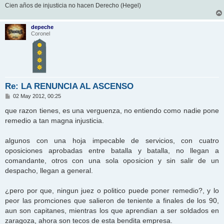
Cien años de injusticia no hacen Derecho (Hegel)
depeche
Coronel
Re: LA RENUNCIA AL ASCENSO
M
02 May 2012, 00:25
e
n
que razon tienes, es una verguenza, no entiendo como nadie pone
s
remedio a tan magna injusticia.
a
j
e
algunos con una hoja impecable de servicios, con cuatro
oposiciones aprobadas entre batalla y batalla, no llegan a
comandante, otros con una sola oposicion y sin salir de un
despacho, llegan a general.
¿pero por que, ningun juez o politico puede poner remedio?, y lo
peor las promciones que salieron de teniente a finales de los 90,
aun son capitanes, mientras los que aprendian a ser soldados en
zaragoza, ahora son tecos de esta bendita empresa.