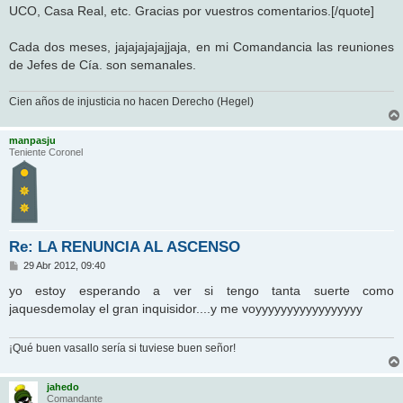
UCO, Casa Real, etc. Gracias por vuestros comentarios.[/quote]
Cada dos meses, jajajajajajjaja, en mi Comandancia las reuniones
de Jefes de Cía. son semanales.
Cien años de injusticia no hacen Derecho (Hegel)
manpasju
Teniente Coronel
Re: LA RENUNCIA AL ASCENSO
M
29 Abr 2012, 09:40
e
n
yo estoy esperando a ver si tengo tanta suerte como
s
jaquesdemolay el gran inquisidor....y me voyyyyyyyyyyyyyyyyy
a
j
e
¡Qué buen vasallo sería si tuviese buen señor!
jahedo
Comandante