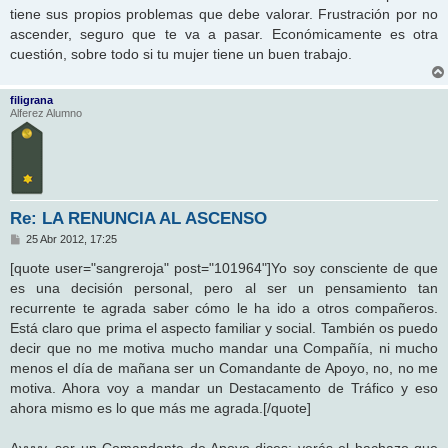
tiene sus propios problemas que debe valorar. Frustración por no
ascender, seguro que te va a pasar. Económicamente es otra
cuestión, sobre todo si tu mujer tiene un buen trabajo.
filigrana
Alferez Alumno
Re: LA RENUNCIA AL ASCENSO
M
25 Abr 2012, 17:25
e
n
[quote user="sangreroja" post="101964"]Yo soy consciente de que
s
es una decisión personal, pero al ser un pensamiento tan
a
j
recurrente te agrada saber cómo le ha ido a otros compañeros.
e
Está claro que prima el aspecto familiar y social. También os puedo
decir que no me motiva mucho mandar una Compañía, ni mucho
menos el día de mañana ser un Comandante de Apoyo, no, no me
motiva. Ahora voy a mandar un Destacamento de Tráfico y eso
ahora mismo es lo que más me agrada.[/quote]
Ayyyy, ser un Comandante de Apoyo dices; verás el hachazo que