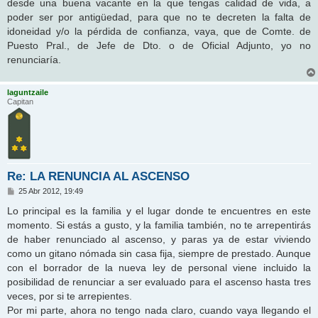
desde una buena vacante en la que tengas calidad de vida, a
poder ser por antigüedad, para que no te decreten la falta de
idoneidad y/o la pérdida de confianza, vaya, que de Comte. de
Puesto Pral., de Jefe de Dto. o de Oficial Adjunto, yo no
renunciaría.
laguntzaile
Capitan
Re: LA RENUNCIA AL ASCENSO
M
25 Abr 2012, 19:49
e
n
Lo principal es la familia y el lugar donde te encuentres en este
s
momento. Si estás a gusto, y la familia también, no te arrepentirás
a
j
de haber renunciado al ascenso, y paras ya de estar viviendo
e
como un gitano nómada sin casa fija, siempre de prestado. Aunque
con el borrador de la nueva ley de personal viene incluido la
posibilidad de renunciar a ser evaluado para el ascenso hasta tres
veces, por si te arrepientes.
Por mi parte, ahora no tengo nada claro, cuando vaya llegando el