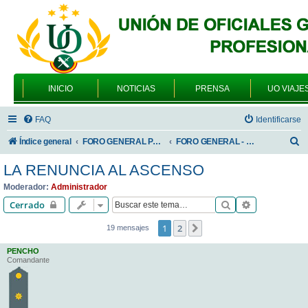
INICIO
NOTICIAS
PRENSA
UO VIAJE
FAQ
Identificarse
B
Índice general
FORO GENERAL PARA TODOS LOS USUARIOS
FORO GENERAL - TEMAS PROFESIONALES
u
LA RENUNCIA AL ASCENSO
s
Moderador:
Administrador
c
Buscar
Búsqueda av
Cerrado
a
1
2
Siguiente
19 mensajes
r
PENCHO
Comandante