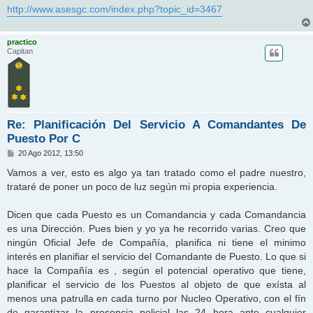
http://www.asesgc.com/index.php?topic_id=3467
practico
Capitan
Re: Planificación Del Servicio A Comandantes De
Puesto Por C
M
20 Ago 2012, 13:50
e
n
Vamos a ver, esto es algo ya tan tratado como el padre nuestro,
s
trataré de poner un poco de luz según mi propia experiencia.
a
j
e
Dicen que cada Puesto es un Comandancia y cada Comandancia
es una Dirección. Pues bien y yo ya he recorrido varias. Creo que
ningún Oficial Jefe de Compañía, planifica ni tiene el minimo
interés en planifiar el servicio del Comandante de Puesto. Lo que si
hace la Compañía es , según el potencial operativo que tiene,
planificar el servicio de los Puestos al objeto de que exísta al
menos una patrulla en cada turno por Nucleo Operativo, con el fín
de garantizar la presencia policial las 24 hora ante cualquier