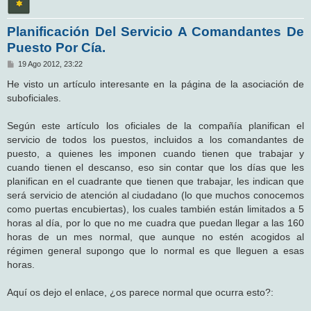
Planificación Del Servicio A Comandantes De
Puesto Por Cía.
M
19 Ago 2012, 23:22
e
n
He visto un artículo interesante en la página de la asociación de
s
suboficiales.
a
j
e
Según este artículo los oficiales de la compañía planifican el
servicio de todos los puestos, incluidos a los comandantes de
puesto, a quienes les imponen cuando tienen que trabajar y
cuando tienen el descanso, eso sin contar que los días que les
planifican en el cuadrante que tienen que trabajar, les indican que
será servicio de atención al ciudadano (lo que muchos conocemos
como puertas encubiertas), los cuales también están limitados a 5
horas al día, por lo que no me cuadra que puedan llegar a las 160
horas de un mes normal, que aunque no estén acogidos al
régimen general supongo que lo normal es que lleguen a esas
horas.
Aquí os dejo el enlace, ¿os parece normal que ocurra esto?: