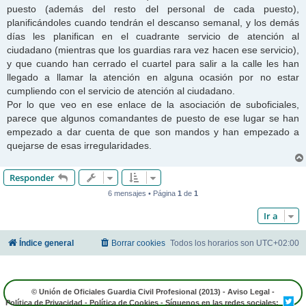
e
puesto (además del resto del personal de cada puesto),
planificándoles cuando tendrán el descanso semanal, y los demás
días les planifican en el cuadrante servicio de atención al
ciudadano (mientras que los guardias rara vez hacen ese servicio),
y que cuando han cerrado el cuartel para salir a la calle les han
llegado a llamar la atención en alguna ocasión por no estar
cumpliendo con el servicio de atención al ciudadano.
Por lo que veo en ese enlace de la asociación de suboficiales,
parece que algunos comandantes de puesto de ese lugar se han
empezado a dar cuenta de que son mandos y han empezado a
quejarse de esas irregularidades.
Responder
6 mensajes • Página
1
de
1
Ir a
Índice general
Borrar cookies
Todos los horarios son
UTC+02:00
© Unión de Oficiales Guardia Civil Profesional (2013) -
Aviso Legal
-
Política de Privacidad
-
Política de Cookies
- Síguenos en las redes sociales: