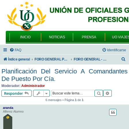
INICIO
NOTICIAS
PRENSA
UO VIAJE
FAQ
Identificarse
B
Índice general
FORO GENERAL PARA TODOS LOS USUARIOS
FORO GENERAL - TEMAS PROFESIONALES
u
Planificación Del Servicio A Comandantes
s
De Puesto Por Cía.
c
Moderador:
Administrador
a
Buscar
Búsqueda 
Responder
r
6 mensajes • Página
1
de
1
aranda
Alferez Alumno