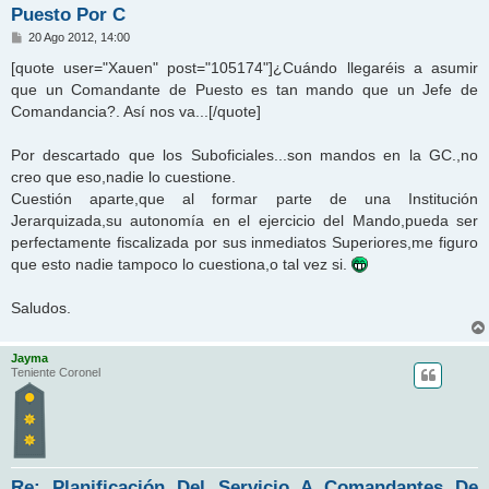
Puesto Por C
M
20 Ago 2012, 14:00
e
n
[quote user="Xauen" post="105174"]¿Cuándo llegaréis a asumir
s
que un Comandante de Puesto es tan mando que un Jefe de
a
j
Comandancia?. Así nos va...[/quote]
e
Por descartado que los Suboficiales...son mandos en la GC.,no
creo que eso,nadie lo cuestione.
Cuestión aparte,que al formar parte de una Institución
Jerarquizada,su autonomía en el ejercicio del Mando,pueda ser
perfectamente fiscalizada por sus inmediatos Superiores,me figuro
que esto nadie tampoco lo cuestiona,o tal vez si.
Saludos.
Jayma
Teniente Coronel
Re: Planificación Del Servicio A Comandantes De