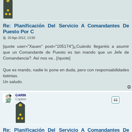
Re: Planificación Del Servicio A Comandantes De
Puesto Por C
M
20 Ago 2012, 13:56
e
n
[quote user="Xauen" post="105174"]¿Cuándo llegaréis a asumir
s
que un Comandante de Puesto es tan mando que un Jefe de
a
j
Comandancia?. Así nos va...[/quote]
e
Que es mando, nadie lo pone en duda, pero con responsabilidades
tistintas.
Un saludo.
GARIN
Capitan
Re: Planificación Del Servicio A Comandantes De