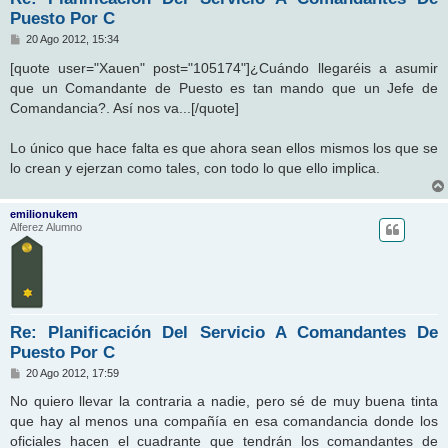
Puesto Por C
M
20 Ago 2012, 15:34
e
n
[quote user="Xauen" post="105174"]¿Cuándo llegaréis a asumir
s
que un Comandante de Puesto es tan mando que un Jefe de
a
j
Comandancia?. Así nos va...[/quote]
e
Lo único que hace falta es que ahora sean ellos mismos los que se
lo crean y ejerzan como tales, con todo lo que ello implica.
emilionukem
Alferez Alumno
Re: Planificación Del Servicio A Comandantes De
Puesto Por C
M
20 Ago 2012, 17:59
e
n
No quiero llevar la contraria a nadie, pero sé de muy buena tinta
s
que hay al menos una compañía en esa comandancia donde los
a
j
oficiales hacen el cuadrante que tendrán los comandantes de