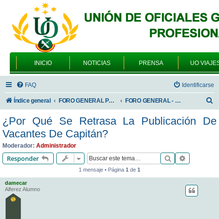
INICIO
NOTICIAS
PRENSA
UO VIAJE
FAQ
Identificarse
B
Índice general
FORO GENERAL PARA TODOS LOS USUARIOS
FORO GENERAL - TEMAS PROFESIONALES
u
¿Por Qué Se Retrasa La Publicación De
s
Vacantes De Capitán?
c
Moderador:
Administrador
a
Buscar
Búsqueda 
Responder
r
1 mensaje • Página
1
de
1
damecar
Alferez Alumno