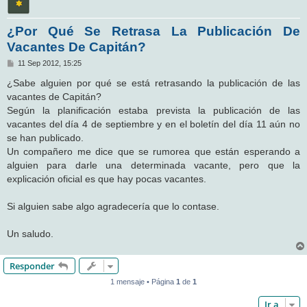
¿Por Qué Se Retrasa La Publicación De
Vacantes De Capitán?
M
11 Sep 2012, 15:25
e
n
¿Sabe alguien por qué se está retrasando la publicación de las
s
vacantes de Capitán?
a
j
Según la planificación estaba prevista la publicación de las
e
vacantes del día 4 de septiembre y en el boletín del día 11 aún no
se han publicado.
Un compañero me dice que se rumorea que están esperando a
alguien para darle una determinada vacante, pero que la
explicación oficial es que hay pocas vacantes.
Si alguien sabe algo agradecería que lo contase.
Un saludo.
Responder
1 mensaje • Página
1
de
1
Ir a