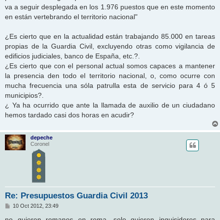
va a seguir desplegada en los 1.976 puestos que en este momento
en están vertebrando el territorio nacional"
¿Es cierto que en la actualidad están trabajando 85.000 en tareas
propias de la Guardia Civil, excluyendo otras como vigilancia de
edificios judiciales, banco de España, etc.?.
¿Es cierto que con el personal actual somos capaces a mantener
la presencia den todo el territorio nacional, o, como ocurre con
mucha frecuencia una sóla patrulla esta de servicio para 4 ó 5
municipios?.
¿ Ya ha ocurrido que ante la llamada de auxilio de un ciudadano
hemos tardado casi dos horas en acudir?
depeche
Coronel
Re: Presupuestos Guardia Civil 2013
M
10 Oct 2012, 23:49
e
n
no quieren romanos en roma, solo quieren inquisidores para