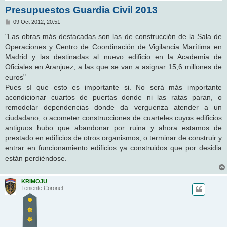
Presupuestos Guardia Civil 2013
M
09 Oct 2012, 20:51
e
n
"Las obras más destacadas son las de construcción de la Sala de
s
Operaciones y Centro de Coordinación de Vigilancia Marítima en
a
j
Madrid y las destinadas al nuevo edificio en la Academia de
e
Oficiales en Aranjuez, a las que se van a asignar 15,6 millones de
euros"
Pues sí que esto es importante si. No será más importante
acondicionar cuartos de puertas donde ni las ratas paran, o
remodelar dependencias donde da verguenza atender a un
ciudadano, o acometer construcciones de cuarteles cuyos edificios
antiguos hubo que abandonar por ruina y ahora estamos de
prestado en edificios de otros organismos, o terminar de construir y
entrar en funcionamiento edificios ya construidos que por desidia
están perdiéndose.
KRIMOJU
Teniente Coronel