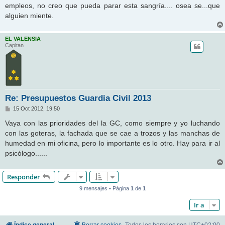
empleos, no creo que pueda parar esta sangría.... osea se...que
alguien miente.
EL VALENSIA
Capitan
Re: Presupuestos Guardia Civil 2013
M
15 Oct 2012, 19:50
e
n
Vaya con las prioridades del la GC, como siempre y yo luchando
s
con las goteras, la fachada que se cae a trozos y las manchas de
a
j
humedad en mi oficina, pero lo importante es lo otro. Hay para ir al
e
psicólogo......
Responder
9 mensajes • Página
1
de
1
Ir a
Índice general
Borrar cookies
Todos los horarios son
UTC+02:00