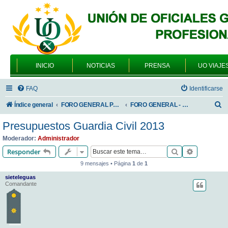
INICIO
NOTICIAS
PRENSA
UO VIAJE
FAQ
Identificarse
B
Índice general
FORO GENERAL PARA TODOS LOS USUARIOS
FORO GENERAL - TEMAS PROFESIONALES
u
Presupuestos Guardia Civil 2013
s
Moderador:
Administrador
c
Buscar
Búsqueda 
Responder
a
9 mensajes • Página
1
de
1
r
sieteleguas
Comandante