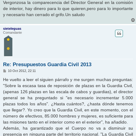
n
Vergonzosa la comparecencia del Director General en la comisión
s
de interior, hay dinero para lo que quieren,pero para lo importante
a
j
y necesario han cerrado el grifo.Un saludo
e
sieteleguas
Comandante
Re: Presupuestos Guardia Civil 2013
M
10 Oct 2012, 22:11
e
n
He vuelto a leer el siguien párrafo y me surgen muchas preguntas:
s
"Sobre la escasa tasa de reposición de plazas en la Guardia Civil,
a
j
(apenas 126 plazas en las escala de cabos y guardias), el director
e
general se ha preguntado si "es necesario incrementar 5.000
plazas todos los años". ¿Hasta cuántos?, ¿hasta dónde tenemos
que llegar?. Yo creo que la Guardia Civil, en este momento, con el
número de efectivos, 85.000 hombres y mujeres, es suficiente para
las misiones tanto en el interior como en el exterior", ha añadido.
Además, ha garantizado que el Cuerpo no va a disminuir su
presencia en ninguna parte del territorio nacional. "La Guardia Civil