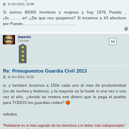
M
11 Oct 2012, 15:58
e
n
Si somos 85000 hombres y mujeres y hay 1976 Puesto ,
s
¡Jo............er! ¿De que nos quejamos? Si tocamos a 43 efectivos
a
j
por Puesto..............................................
e
depeche
Coronel
Re: Presupuestos Guardia Civil 2013
M
11 Oct 2012, 16:32
e
n
si, y tambien tocamos a 150e cada uno al mes de productividad
s
(no de noches y festivos), y la mayoria no la huele ni una vez o una
a
j
vez al año, ¿donde se metera ese dinero que lo paga el pueblo
e
para TODOS los guardias civiles?
saludos.
"Rebelarse es el más sagrado de los derechos y el deber más indispensable."