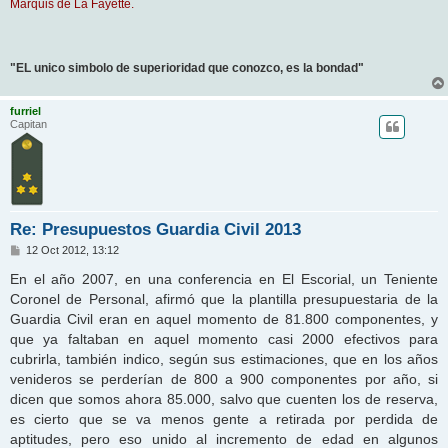
Marquis de La Fayette.
"EL unico simbolo de superioridad que conozco, es la bondad"
furriel
Capitan
Re: Presupuestos Guardia Civil 2013
M
12 Oct 2012, 13:12
e
n
En el año 2007, en una conferencia en El Escorial, un Teniente
s
Coronel de Personal, afirmó que la plantilla presupuestaria de la
a
j
Guardia Civil eran en aquel momento de 81.800 componentes, y
e
que ya faltaban en aquel momento casi 2000 efectivos para
cubrirla, también indico, según sus estimaciones, que en los años
venideros se perderían de 800 a 900 componentes por año, si
dicen que somos ahora 85.000, salvo que cuenten los de reserva,
es cierto que se va menos gente a retirada por perdida de
aptitudes, pero eso unido al incremento de edad en algunos