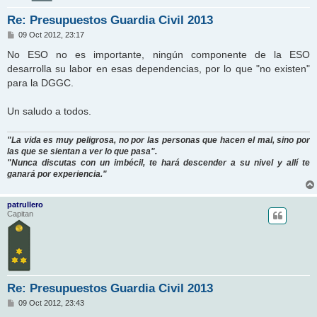
Re: Presupuestos Guardia Civil 2013
M
09 Oct 2012, 23:17
e
n
No ESO no es importante, ningún componente de la ESO
s
desarrolla su labor en esas dependencias, por lo que "no existen"
a
j
para la DGGC.
e
Un saludo a todos.
"La vida es muy peligrosa, no por las personas que hacen el mal, sino por
las que se sientan a ver lo que pasa".
"Nunca discutas con un imbécil, te hará descender a su nivel y allí te
ganará por experiencia."
patrullero
Capitan
Re: Presupuestos Guardia Civil 2013
M
09 Oct 2012, 23:43
e