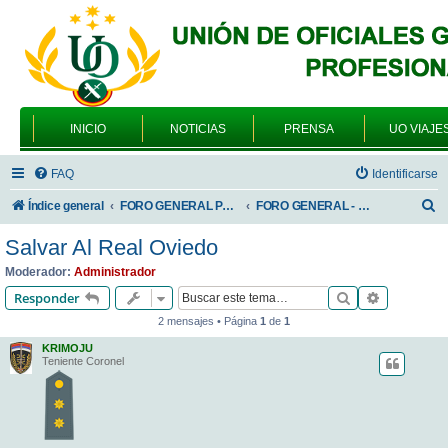
INICIO
NOTICIAS
PRENSA
UO VIAJE
FAQ
Identificarse
B
Índice general
FORO GENERAL PARA TODOS LOS USUARIOS
FORO GENERAL - VARIEDADES
u
Salvar Al Real Oviedo
s
Moderador:
Administrador
c
Buscar
Búsqueda 
Responder
a
2 mensajes • Página
1
de
1
r
KRIMOJU
Teniente Coronel