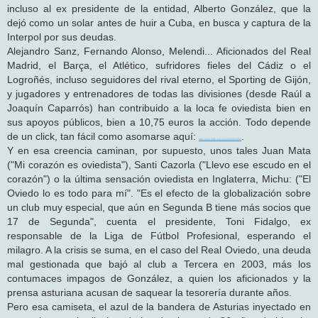
incluso al ex presidente de la entidad, Alberto González, que la
dejó como un solar antes de huir a Cuba, en busca y captura de la
Interpol por sus deudas.
Alejandro Sanz, Fernando Alonso, Melendi... Aficionados del Real
Madrid, el Barça, el Atlético, sufridores fieles del Cádiz o el
Logroñés, incluso seguidores del rival eterno, el Sporting de Gijón,
y jugadores y entrenadores de todas las divisiones (desde Raúl a
Joaquín Caparrós) han contribuido a la loca fe oviedista bien en
sus apoyos públicos, bien a 10,75 euros la acción. Todo depende
de un click, tan fácil como asomarse aquí:
.
www.realoviedo.es/yosoyelrealoviedo
Y en esa creencia caminan, por supuesto, unos tales Juan Mata
("Mi corazón es oviedista"), Santi Cazorla ("Llevo ese escudo en el
corazón") o la última sensación oviedista en Inglaterra, Michu: ("El
Oviedo lo es todo para mí". "Es el efecto de la globalización sobre
un club muy especial, que aún en Segunda B tiene más socios que
17 de Segunda", cuenta el presidente, Toni Fidalgo, ex
responsable de la Liga de Fútbol Profesional, esperando el
milagro. A la crisis se suma, en el caso del Real Oviedo, una deuda
mal gestionada que bajó al club a Tercera en 2003, más los
contumaces impagos de González, a quien los aficionados y la
prensa asturiana acusan de saquear la tesorería durante años.
Pero esa camiseta, el azul de la bandera de Asturias inyectado en