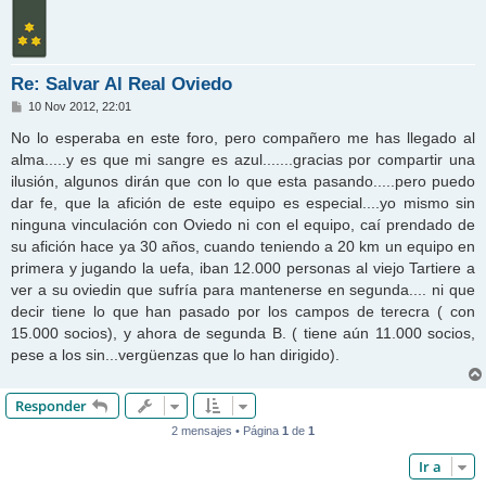
Re: Salvar Al Real Oviedo
M
10 Nov 2012, 22:01
e
n
No lo esperaba en este foro, pero compañero me has llegado al
s
alma.....y es que mi sangre es azul.......gracias por compartir una
a
j
ilusión, algunos dirán que con lo que esta pasando.....pero puedo
e
dar fe, que la afición de este equipo es especial....yo mismo sin
ninguna vinculación con Oviedo ni con el equipo, caí prendado de
su afición hace ya 30 años, cuando teniendo a 20 km un equipo en
primera y jugando la uefa, iban 12.000 personas al viejo Tartiere a
ver a su oviedin que sufría para mantenerse en segunda.... ni que
decir tiene lo que han pasado por los campos de terecra ( con
15.000 socios), y ahora de segunda B. ( tiene aún 11.000 socios,
pese a los sin...vergüenzas que lo han dirigido).
Responder
2 mensajes • Página
1
de
1
Ir a