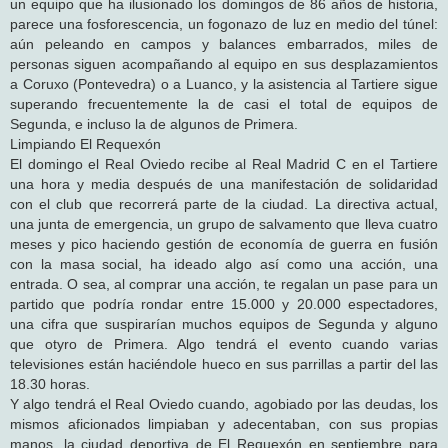
un equipo que ha ilusionado los domingos de 86 años de historia,
parece una fosforescencia, un fogonazo de luz en medio del túnel:
aún peleando en campos y balances embarrados, miles de
personas siguen acompañando al equipo en sus desplazamientos
a Coruxo (Pontevedra) o a Luanco, y la asistencia al Tartiere sigue
superando frecuentemente la de casi el total de equipos de
Segunda, e incluso la de algunos de Primera.
Limpiando El Requexón
El domingo el Real Oviedo recibe al Real Madrid C en el Tartiere
una hora y media después de una manifestación de solidaridad
con el club que recorrerá parte de la ciudad. La directiva actual,
una junta de emergencia, un grupo de salvamento que lleva cuatro
meses y pico haciendo gestión de economía de guerra en fusión
con la masa social, ha ideado algo así como una acción, una
entrada. O sea, al comprar una acción, te regalan un pase para un
partido que podría rondar entre 15.000 y 20.000 espectadores,
una cifra que suspirarían muchos equipos de Segunda y alguno
que otyro de Primera. Algo tendrá el evento cuando varias
televisiones están haciéndole hueco en sus parrillas a partir del las
18.30 horas.
Y algo tendrá el Real Oviedo cuando, agobiado por las deudas, los
mismos aficionados limpiaban y adecentaban, con sus propias
manos, la ciudad deportiva de El Requexón en septiembre para