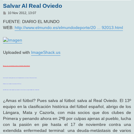
Salvar Al Real Oviedo
M
10 Nov 2012, 13:07
e
n
FUENTE: DIARIO EL MUNDO
s
WEB:
http://www.elmundo.es/elmundodeporte/20 ... 92013.html
a
j
e
Uploaded with
ImageShack.us
Dios (y sus accionistas) salven al histórico Real Oviedo
Una ola de simpatía mundial y popular lucha por evitar la desaparición del club, con más socios en 2ªB que varios de Primera
El Madrid se suma a la iniciativa con una inversión de 100.000 euros
Desde EEUU a Suecia, de Rusia a Afganistán, logra accionistas en más de 40 países y los apoyos de Alejandro Sanz o Fernando Alonso
¿Amas el fútbol? Pues salva al fútbol: salva al Real Oviedo. El 13º
equipo en la clasificación histórica del fútbol español, abrigo de los
Lángara, Mata y Cazorla, con más socios que dos clubes de
Primera y penando ahora en 2ªB por culpas ajenas al pueblo, lucha
con la pasión en pie hasta el 17 de noviembre contra una
extendida enfermedad terminal: una deuda-metástasis de varios