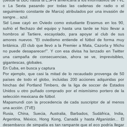
o La Sexta pasando por todas las cadenas de radio o el
seguimiento constante de Marca) atribulados por una invasión de
sangre... azul.
Sid Lowe cayó en Oviedo como estudiante Erasmus en los 90,
sufrió el flechazo del equipo y hasta una tarde se hizo llevar a
hombros al Tartiere, escayolado, para apoyar al club de sus
amores nuevos. "El oviedismo entiende el fútbol de forma muy
británica. ¡El club que llevó a la Premier a Mata, Cazorla y Michu
no puede desaparecer!". Y con esa divisa ha lanzado en Twitter
una campaña de consecuencias, ahora se ve, imprevisibles,
gigantescas, globales.
En Cuba, en busca y captura
Por ejemplo, que casi la mitad de lo recaudado provenga de 50
países de todo el globo, incluidas 200 acciones adquiridas por
hinchas del Portland Timbers, de la liga de soccer de Estados
Unidos u otro puñado comprado por el mismísimo portero de la
selección mexicana de fútbol.
Mapamundi con la procedencia de cada suscriptor de al menos
una acción. (TVE)
Rusia, China, Suecia, Australia, Barbados, Sudáfrica, India,
Argentina, México, Hong Kong, Canadá y hasta Afganistán... El
desembarco de simpatía es tan rampante que el eco podría llegar