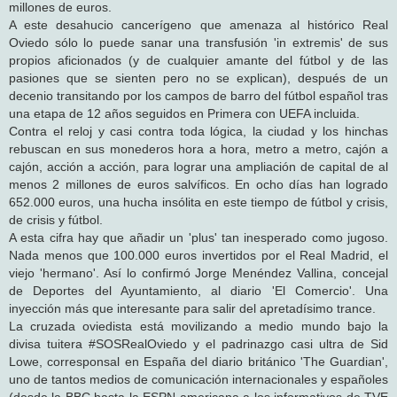
millones de euros.
A este desahucio cancerígeno que amenaza al histórico Real
Oviedo sólo lo puede sanar una transfusión 'in extremis' de sus
propios aficionados (y de cualquier amante del fútbol y de las
pasiones que se sienten pero no se explican), después de un
decenio transitando por los campos de barro del fútbol español tras
una etapa de 12 años seguidos en Primera con UEFA incluida.
Contra el reloj y casi contra toda lógica, la ciudad y los hinchas
rebuscan en sus monederos hora a hora, metro a metro, cajón a
cajón, acción a acción, para lograr una ampliación de capital de al
menos 2 millones de euros salvíficos. En ocho días han logrado
652.000 euros, una hucha insólita en este tiempo de fútbol y crisis,
de crisis y fútbol.
A esta cifra hay que añadir un 'plus' tan inesperado como jugoso.
Nada menos que 100.000 euros invertidos por el Real Madrid, el
viejo 'hermano'. Así lo confirmó Jorge Menéndez Vallina, concejal
de Deportes del Ayuntamiento, al diario 'El Comercio'. Una
inyección más que interesante para salir del apretadísimo trance.
La cruzada oviedista está movilizando a medio mundo bajo la
divisa tuitera #SOSRealOviedo y el padrinazgo casi ultra de Sid
Lowe, corresponsal en España del diario británico 'The Guardian',
uno de tantos medios de comunicación internacionales y españoles
(desde la BBC hasta la ESPN americana a los informativos de TVE