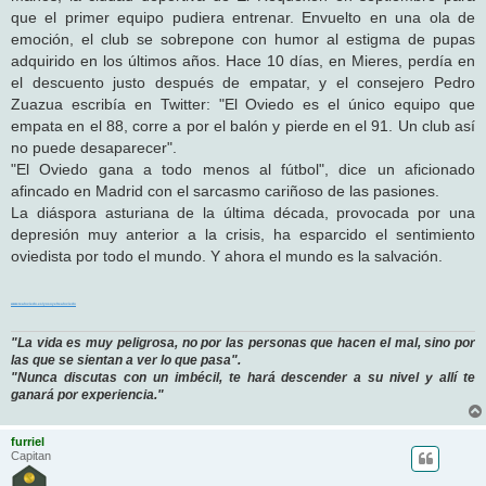
que el primer equipo pudiera entrenar. Envuelto en una ola de
emoción, el club se sobrepone con humor al estigma de pupas
adquirido en los últimos años. Hace 10 días, en Mieres, perdía en
el descuento justo después de empatar, y el consejero Pedro
Zuazua escribía en Twitter: "El Oviedo es el único equipo que
empata en el 88, corre a por el balón y pierde en el 91. Un club así
no puede desaparecer".
"El Oviedo gana a todo menos al fútbol", dice un aficionado
afincado en Madrid con el sarcasmo cariñoso de las pasiones.
La diáspora asturiana de la última década, provocada por una
depresión muy anterior a la crisis, ha esparcido el sentimiento
oviedista por todo el mundo. Y ahora el mundo es la salvación.
www.realoviedo.es/yosoyelrealoviedo
"La vida es muy peligrosa, no por las personas que hacen el mal, sino por
las que se sientan a ver lo que pasa".
"Nunca discutas con un imbécil, te hará descender a su nivel y allí te
ganará por experiencia."
furriel
Capitan