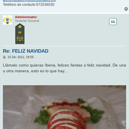
Teléfono de contacto:672036030
Administrador
Teniente General
Re: FELIZ NAVIDAD
M
15 Dic 2012, 18:55
e
n
Llámalo como quieras Iberia, felices fiestas o feliz navidad. De una
s
u otra manera, esto es lo que hay...
a
j
e