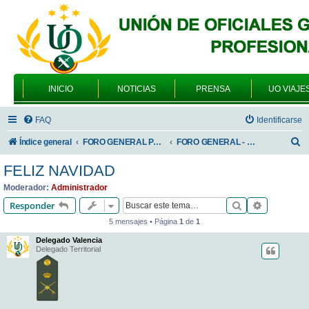
INICIO
NOTICIAS
PRENSA
UO VIAJE
FAQ
Identificarse
B
Índice general
FORO GENERAL PARA TODOS LOS USUARIOS
FORO GENERAL - VARIEDADES
u
FELIZ NAVIDAD
s
Moderador:
Administrador
c
Buscar
Búsqueda 
Responder
a
5 mensajes • Página
1
de
1
r
Delegado Valencia
Delegado Territorial