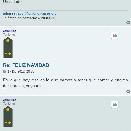
Un saludo
administrador@unionoficiales.org
Teléfono de contacto:672036030
arcadio2
Teniente
Re: FELIZ NAVIDAD
M
17 Dic 2012, 20:25
e
n
Es lo que hay, eso es lo que vamos a tener que comer y encima
s
dar gracias, vaya tela.
a
j
e
arcadio2
Teniente