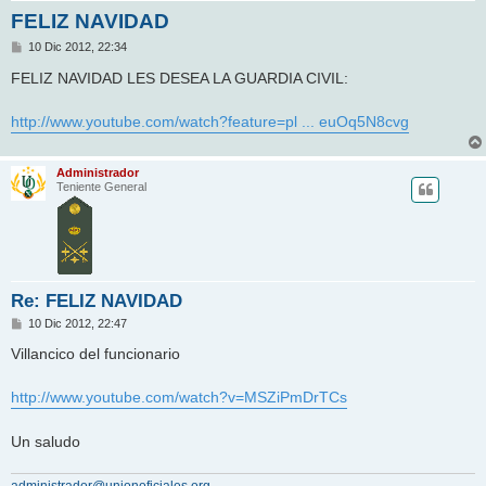
FELIZ NAVIDAD
M
10 Dic 2012, 22:34
e
n
FELIZ NAVIDAD LES DESEA LA GUARDIA CIVIL:
s
a
j
http://www.youtube.com/watch?feature=pl ... euOq5N8cvg
e
Administrador
Teniente General
Re: FELIZ NAVIDAD
M
10 Dic 2012, 22:47
e
n
Villancico del funcionario
s
a
j
http://www.youtube.com/watch?v=MSZiPmDrTCs
e
Un saludo
administrador@unionoficiales.org