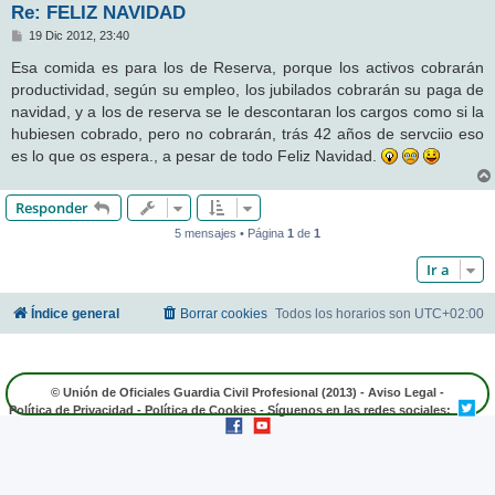
Re: FELIZ NAVIDAD
M
19 Dic 2012, 23:40
e
n
Esa comida es para los de Reserva, porque los activos cobrarán
s
productividad, según su empleo, los jubilados cobrarán su paga de
a
j
navidad, y a los de reserva se le descontaran los cargos como si la
e
hubiesen cobrado, pero no cobrarán, trás 42 años de servciio eso
es lo que os espera., a pesar de todo Feliz Navidad.
Responder
5 mensajes • Página
1
de
1
Ir a
Índice general
Borrar cookies
Todos los horarios son
UTC+02:00
© Unión de Oficiales Guardia Civil Profesional (2013) -
Aviso Legal
-
Política de Privacidad
-
Política de Cookies
- Síguenos en las redes sociales: