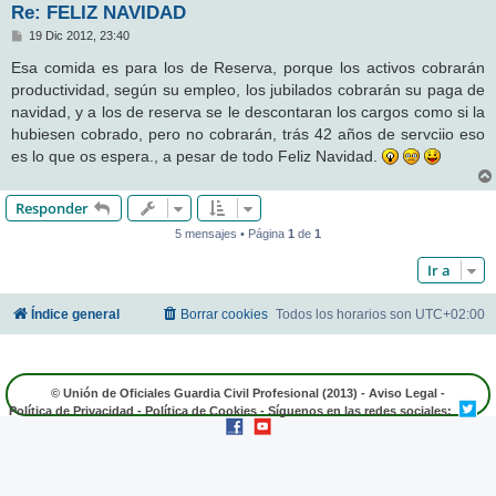
Re: FELIZ NAVIDAD
M
19 Dic 2012, 23:40
e
n
Esa comida es para los de Reserva, porque los activos cobrarán
s
productividad, según su empleo, los jubilados cobrarán su paga de
a
j
navidad, y a los de reserva se le descontaran los cargos como si la
e
hubiesen cobrado, pero no cobrarán, trás 42 años de servciio eso
es lo que os espera., a pesar de todo Feliz Navidad.
Responder
5 mensajes • Página
1
de
1
Ir a
Índice general
Borrar cookies
Todos los horarios son
UTC+02:00
© Unión de Oficiales Guardia Civil Profesional (2013) -
Aviso Legal
-
Política de Privacidad
-
Política de Cookies
- Síguenos en las redes sociales: