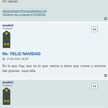
Un saludo
administrador@unionoficiales.org
Teléfono de contacto:672036030
arcadio2
Teniente
Re: FELIZ NAVIDAD
M
17 Dic 2012, 20:25
e
n
Es lo que hay, eso es lo que vamos a tener que comer y encima
s
dar gracias, vaya tela.
a
j
e
arcadio2
Teniente