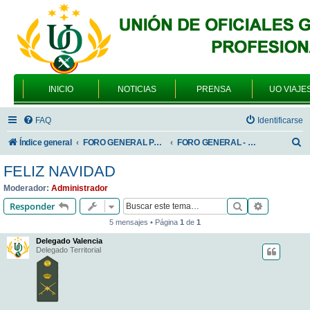
INICIO
NOTICIAS
PRENSA
UO VIAJE
FAQ
Identificarse
B
Índice general
FORO GENERAL PARA TODOS LOS USUARIOS
FORO GENERAL - VARIEDADES
u
FELIZ NAVIDAD
s
Moderador:
Administrador
c
Buscar
Búsqueda 
Responder
a
5 mensajes • Página
1
de
1
r
Delegado Valencia
Delegado Territorial