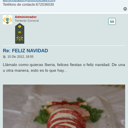
Teléfono de contacto:672036030
Administrador
Teniente General
Re: FELIZ NAVIDAD
M
15 Dic 2012, 18:55
e
n
Llámalo como quieras Iberia, felices fiestas o feliz navidad. De una
s
u otra manera, esto es lo que hay...
a
j
e