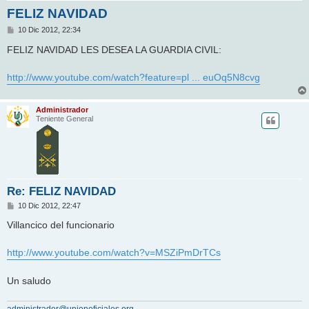
FELIZ NAVIDAD
M
10 Dic 2012, 22:34
e
n
FELIZ NAVIDAD LES DESEA LA GUARDIA CIVIL:
s
a
j
http://www.youtube.com/watch?feature=pl ... euOq5N8cvg
e
Administrador
Teniente General
Re: FELIZ NAVIDAD
M
10 Dic 2012, 22:47
e
n
Villancico del funcionario
s
a
j
http://www.youtube.com/watch?v=MSZiPmDrTCs
e
Un saludo
administrador@unionoficiales.org