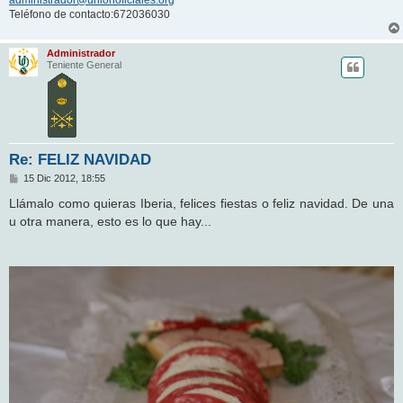
Teléfono de contacto:672036030
Administrador
Teniente General
Re: FELIZ NAVIDAD
M
15 Dic 2012, 18:55
e
n
Llámalo como quieras Iberia, felices fiestas o feliz navidad. De una
s
u otra manera, esto es lo que hay...
a
j
e