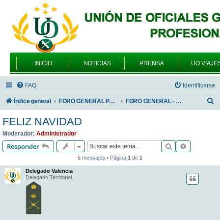
INICIO
NOTICIAS
PRENSA
UO VIAJE
FAQ
Identificarse
B
Índice general
FORO GENERAL PARA TODOS LOS USUARIOS
FORO GENERAL - VARIEDADES
u
FELIZ NAVIDAD
s
Moderador:
Administrador
c
Buscar
Búsqueda 
Responder
a
5 mensajes • Página
1
de
1
r
Delegado Valencia
Delegado Territorial