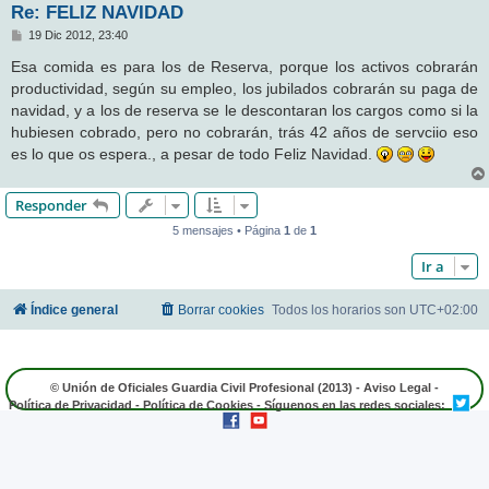
Re: FELIZ NAVIDAD
M
19 Dic 2012, 23:40
e
n
Esa comida es para los de Reserva, porque los activos cobrarán
s
productividad, según su empleo, los jubilados cobrarán su paga de
a
j
navidad, y a los de reserva se le descontaran los cargos como si la
e
hubiesen cobrado, pero no cobrarán, trás 42 años de servciio eso
es lo que os espera., a pesar de todo Feliz Navidad.
Responder
5 mensajes • Página
1
de
1
Ir a
Índice general
Borrar cookies
Todos los horarios son
UTC+02:00
© Unión de Oficiales Guardia Civil Profesional (2013) -
Aviso Legal
-
Política de Privacidad
-
Política de Cookies
- Síguenos en las redes sociales: