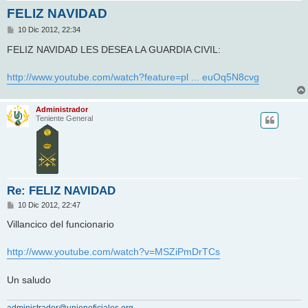
FELIZ NAVIDAD
M
10 Dic 2012, 22:34
e
n
FELIZ NAVIDAD LES DESEA LA GUARDIA CIVIL:
s
a
j
http://www.youtube.com/watch?feature=pl ... euOq5N8cvg
e
Administrador
Teniente General
Re: FELIZ NAVIDAD
M
10 Dic 2012, 22:47
e
n
Villancico del funcionario
s
a
j
http://www.youtube.com/watch?v=MSZiPmDrTCs
e
Un saludo
administrador@unionoficiales.org