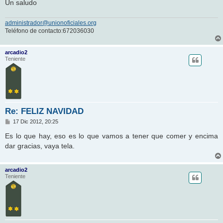
Un saludo
administrador@unionoficiales.org
Teléfono de contacto:672036030
arcadio2
Teniente
Re: FELIZ NAVIDAD
M
17 Dic 2012, 20:25
e
n
Es lo que hay, eso es lo que vamos a tener que comer y encima
s
dar gracias, vaya tela.
a
j
e
arcadio2
Teniente