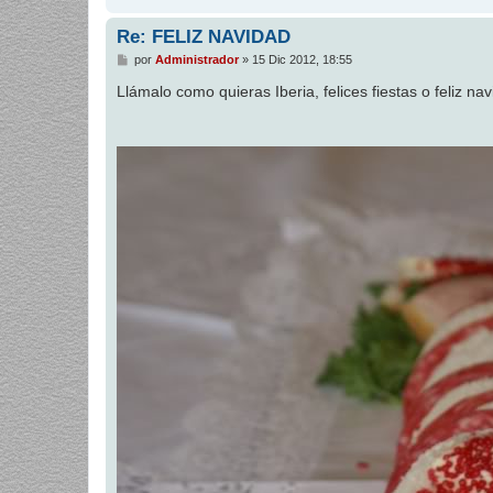
Re: FELIZ NAVIDAD
M
por
Administrador
»
15 Dic 2012, 18:55
e
n
Llámalo como quieras Iberia, felices fiestas o feliz na
s
a
j
e