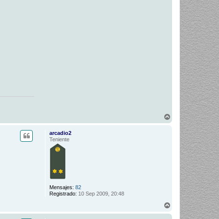
A
r
r
arcadio2
i
Teniente
b
a
Mensajes:
82
Registrado:
10 Sep 2009, 20:48
A
r
r