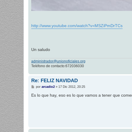
http://www.youtube.com/watch?v=MSZiPmDrTCs
Un saludo
administrador@unionoficiales.org
Teléfono de contacto:672036030
Re: FELIZ NAVIDAD
M
por
arcadio2
»
17 Dic 2012, 20:25
e
n
Es lo que hay, eso es lo que vamos a tener que comer
s
a
j
e