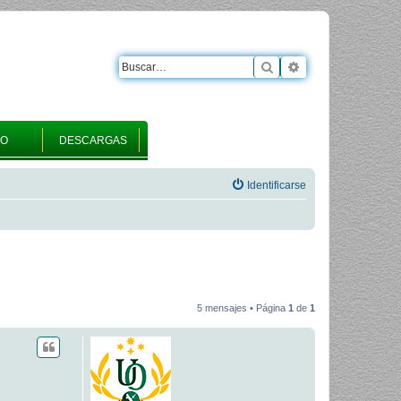
Buscar
Búsqueda avanza
RO
DESCARGAS
Identificarse
5 mensajes • Página
1
de
1