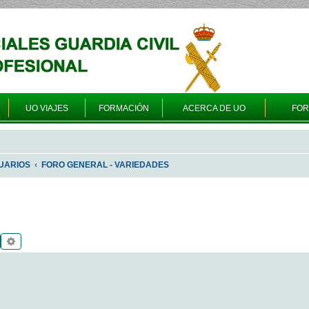
UO VIAJES
FORMACIÓN
ACERCA DE UO
FO
UARIOS
FORO GENERAL - VARIEDADES
Buscar
Búsqueda avanzada