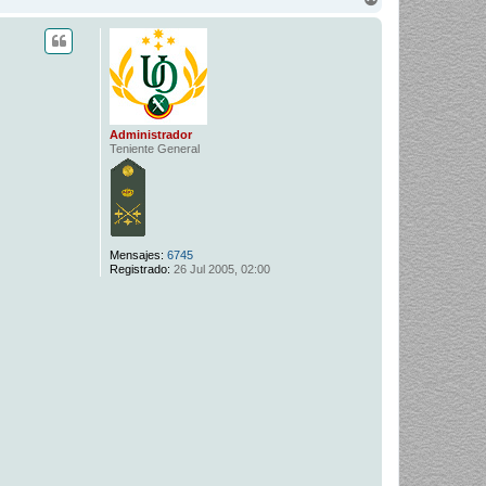
r
r
i
b
a
Administrador
Teniente General
Mensajes:
6745
Registrado:
26 Jul 2005, 02:00