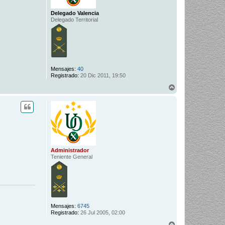
Delegado Valencia
Delegado Territorial
Mensajes:
40
Registrado:
20 Dic 2011, 19:50
A
r
r
i
b
a
Administrador
Teniente General
Mensajes:
6745
Registrado:
26 Jul 2005, 02:00
A