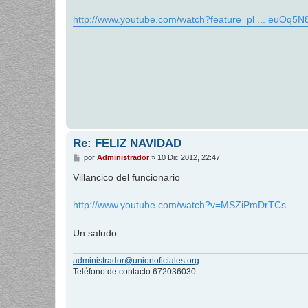
a
j
http://www.youtube.com/watch?feature=pl ... euOq5N
e
Re: FELIZ NAVIDAD
M
por
Administrador
»
10 Dic 2012, 22:47
e
n
Villancico del funcionario
s
a
j
http://www.youtube.com/watch?v=MSZiPmDrTCs
e
Un saludo
administrador@unionoficiales.org
Teléfono de contacto:672036030