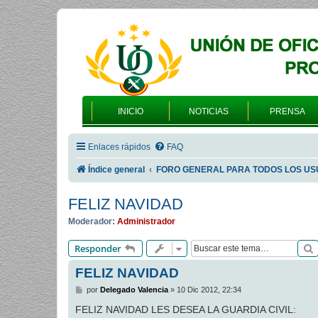
INICIO
NOTICIAS
PRENSA
Enlaces rápidos
FAQ
Índice general
FORO GENERAL PARA TODOS LOS US
FELIZ NAVIDAD
Moderador:
Administrador
Responder
FELIZ NAVIDAD
M
por
Delegado Valencia
»
10 Dic 2012, 22:34
e
n
FELIZ NAVIDAD LES DESEA LA GUARDIA CIVIL:
s