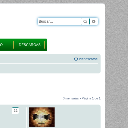
Buscar
Búsqueda avanza
RO
DESCARGAS
Identificarse
3 mensajes • Página
1
de
1