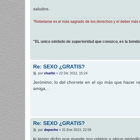
a
j
saludos.
e
"Rebelarse es el más sagrado de los derechos y el deber más 
"EL unico simbolo de superioridad que conozco, es la bond
Re: SEXO ¿GRATIS?
M
por
charlin
»
22 Dic 2012, 15:24
e
n
Jerónimo, lo del chorrete en el ojo más que hacer rei
s
amiga...
a
j
e
Re: SEXO ¿GRATIS?
M
por
depeche
»
31 Ene 2013, 22:58
e
n
le tengo dicho que mande sus relatos a algun periodic