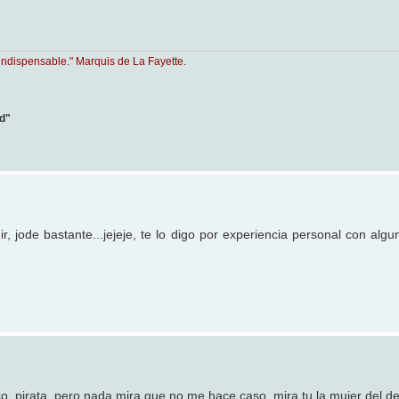
indispensable." Marquis de La Fayette.
ad"
r, jode bastante...jejeje, te lo digo por experiencia personal con alg
o, pirata, pero nada mira que no me hace caso, mira tu la mujer del de