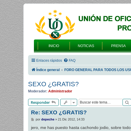
INICIO
NOTICIAS
PRENSA
Enlaces rápidos
FAQ
Índice general
FORO GENERAL PARA TODOS LOS US
SEXO ¿GRATIS?
Moderador:
Administrador
Responder
Re: SEXO ¿GRATIS?
M
por
depeche
»
21 Dic 2012, 14:33
e
n
jero, me has puesto hasta cachondo jodio, sobre todo 
s