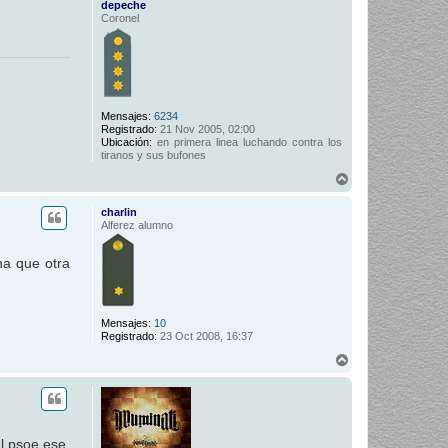
depeche
Coronel
Mensajes:
6234
Registrado:
21 Nov 2005, 02:00
Ubicación:
en primera linea luchando contra los
tiranos y sus bufones
A
r
r
charlin
i
Alferez alumno
b
a
una que otra
Mensajes:
10
Registrado:
23 Oct 2008, 16:37
A
r
r
i
b
a
l psoe ese,