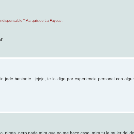
indispensable." Marquis de La Fayette.
ad"
r, jode bastante...jejeje, te lo digo por experiencia personal con alg
o, pirata, pero nada mira que no me hace caso, mira tu la mujer del de