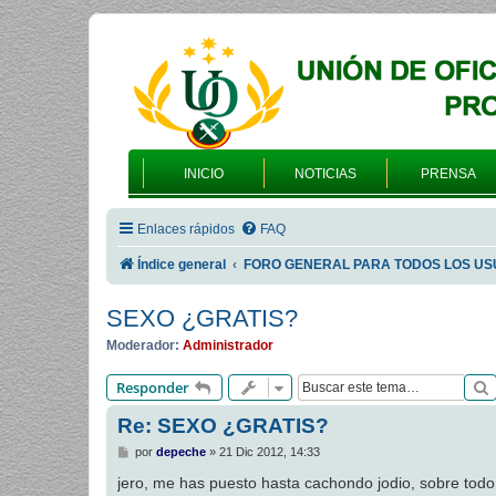
INICIO
NOTICIAS
PRENSA
Enlaces rápidos
FAQ
Índice general
FORO GENERAL PARA TODOS LOS US
SEXO ¿GRATIS?
Moderador:
Administrador
Responder
Re: SEXO ¿GRATIS?
M
por
depeche
»
21 Dic 2012, 14:33
e
n
jero, me has puesto hasta cachondo jodio, sobre todo 
s