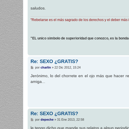
a
j
saludos.
e
"Rebelarse es el más sagrado de los derechos y el deber más 
"EL unico simbolo de superioridad que conozco, es la bond
Re: SEXO ¿GRATIS?
M
por
charlin
»
22 Dic 2012, 15:24
e
n
Jerónimo, lo del chorrete en el ojo más que hacer rei
s
amiga...
a
j
e
Re: SEXO ¿GRATIS?
M
por
depeche
»
31 Ene 2013, 22:58
e
n
le tengo dicho que mande sus relatos a algun periodic