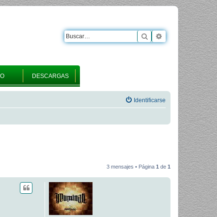
Buscar
Búsqueda avanza
RO
DESCARGAS
Identificarse
3 mensajes • Página
1
de
1