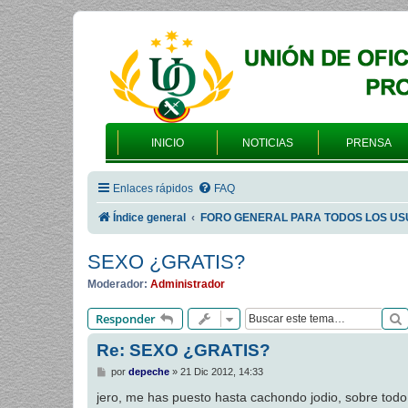
INICIO
NOTICIAS
PRENSA
Enlaces rápidos
FAQ
Índice general
FORO GENERAL PARA TODOS LOS US
SEXO ¿GRATIS?
Moderador:
Administrador
Responder
Re: SEXO ¿GRATIS?
M
por
depeche
»
21 Dic 2012, 14:33
e
n
jero, me has puesto hasta cachondo jodio, sobre todo 
s