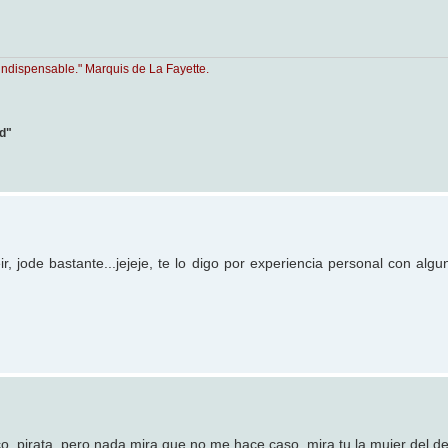
indispensable." Marquis de La Fayette.
ad"
r, jode bastante...jejeje, te lo digo por experiencia personal con alg
o, pirata, pero nada mira que no me hace caso, mira tu la mujer del de