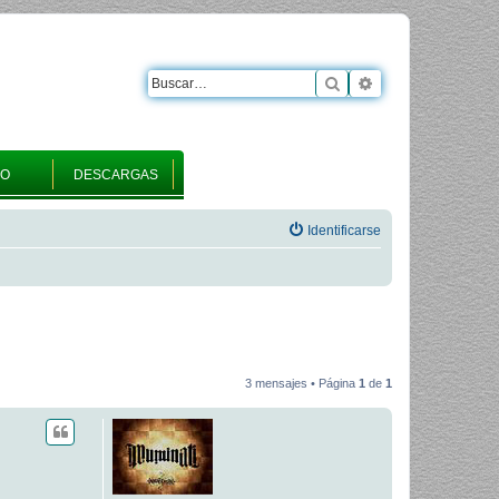
Buscar
Búsqueda avanza
RO
DESCARGAS
Identificarse
3 mensajes • Página
1
de
1