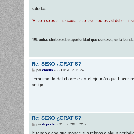
a
j
saludos.
e
"Rebelarse es el más sagrado de los derechos y el deber más 
"EL unico simbolo de superioridad que conozco, es la bond
Re: SEXO ¿GRATIS?
M
por
charlin
»
22 Dic 2012, 15:24
e
n
Jerónimo, lo del chorrete en el ojo más que hacer rei
s
amiga...
a
j
e
Re: SEXO ¿GRATIS?
M
por
depeche
»
31 Ene 2013, 22:58
e
n
le tengo dicho que mande sus relatos a algun periodic