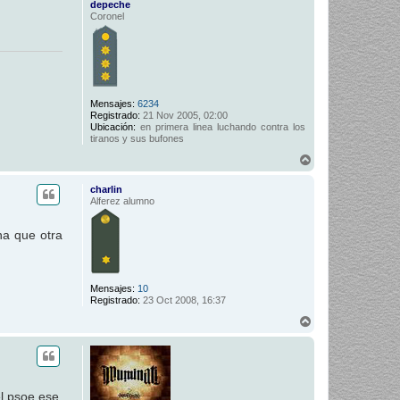
depeche
Coronel
Mensajes:
6234
Registrado:
21 Nov 2005, 02:00
Ubicación:
en primera linea luchando contra los
tiranos y sus bufones
A
r
r
charlin
i
Alferez alumno
b
a
una que otra
Mensajes:
10
Registrado:
23 Oct 2008, 16:37
A
r
r
i
b
a
l psoe ese,