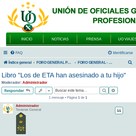
INICIO
NOTICIAS
PRENSA
UO VIAJE
FAQ
Identificarse
B
Índice general
FORO GENERAL PARA TODOS LOS USUARIOS
FORO GENERAL - VARIEDADES
u
Libro "Los de ETA han asesinado a tu hijo"
s
Moderador:
Administrador
c
Buscar
Búsqueda 
Responder
a
1 mensaje • Página
1
de
1
r
Administrador
Teniente General