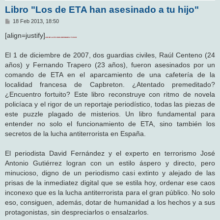
Libro "Los de ETA han asesinado a tu hijo"
M
18 Feb 2013, 18:50
e
n
[align=justify]
LOS DE LA ETA HAN ASESINADO A TU HIJO
s
a
j
El 1 de diciembre de 2007, dos guardias civiles, Raúl Centeno (24
e
años) y Fernando Trapero (23 años), fueron asesinados por un
comando de ETA en el aparcamiento de una cafetería de la
localidad francesa de Capbreton. ¿Atentado premeditado?
¿Encuentro fortuito? Este libro reconstruye con ritmo de novela
policíaca y el rigor de un reportaje periodístico, todas las piezas de
este puzzle plagado de misterios. Un libro fundamental para
entender no solo el funcionamiento de ETA, sino también los
secretos de la lucha antiterrorista en España.
El periodista David Fernández y el experto en terrorismo José
Antonio Gutiérrez logran con un estilo áspero y directo, pero
minucioso, digno de un periodismo casi extinto y alejado de las
prisas de la inmediatez digital que se estila hoy, ordenar ese caos
inconexo que es la lucha antiterrorista para el gran público. No solo
eso, consiguen, además, dotar de humanidad a los hechos y a sus
protagonistas, sin despreciarlos o ensalzarlos.