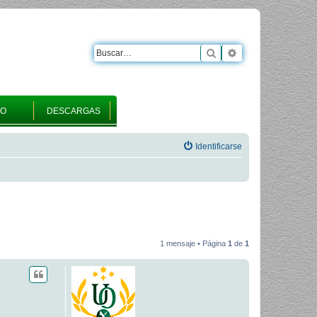
Buscar
Búsqueda avanza
RO
DESCARGAS
Identificarse
1 mensaje • Página
1
de
1