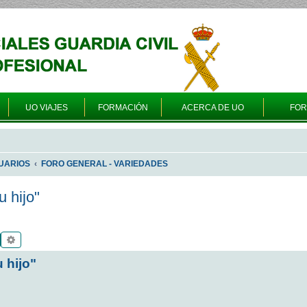
UO VIAJES
FORMACIÓN
ACERCA DE UO
FO
UARIOS
FORO GENERAL - VARIEDADES
 hijo"
Buscar
Búsqueda avanzada
 hijo"