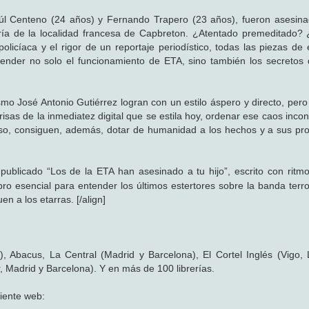
aúl Centeno (24 años) y Fernando Trapero (23 años), fueron asesin
ía de la localidad francesa de Capbreton. ¿Atentado premeditado?
policíaca y el rigor de un reportaje periodístico, todas las piezas de
tender no solo el funcionamiento de ETA, sino también los secretos 
smo José Antonio Gutiérrez logran con un estilo áspero y directo, pero
risas de la inmediatez digital que se estila hoy, ordenar ese caos inc
o eso, consiguen, además, dotar de humanidad a los hechos y a sus pro
 publicado “Los de la ETA han asesinado a tu hijo”, escrito con ritm
libro esencial para entender los últimos estertores sobre la banda terr
n a los etarras. [/align]
, Abacus, La Central (Madrid y Barcelona), El Cortel Inglés (Vigo,
r, Madrid y Barcelona). Y en más de 100 librerías.
uiente web: