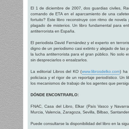
a
j
El 1 de diciembre de 2007, dos guardias civiles, R
e
comando de ETA en el aparcamiento de una cafeter
fortuito? Este libro reconstruye con ritmo de novela 
plagado de misterios. Un libro fundamental para en
antiterrorista en España.
El periodista David Fernández y el experto en terrori
digno de un periodismo casi extinto y alejado de las p
la lucha antiterrorista para el gran público. No sol
sin despreciarlos o ensalzarlos.
La editorial Libros del KO (
www.librosdelko.com
) ha
policíaca y el rigor de un reportaje periodístico. Un 
los mecanismos de trabajo de los agentes que persigue
DÓNDE ENCONTRARLO:
FNAC, Casa del Libro, Elkar (País Vasco y Navarra)
Murcia, Valencia, Zaragoza, Sevilla, Bilbao, Santande
Puede consultarse la disponibilidad del libro en la sig