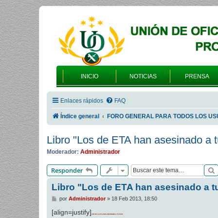
INICIO
NOTICIAS
PRENSA
Enlaces rápidos
FAQ
Índice general
FORO GENERAL PARA TODOS LOS US
Libro "Los de ETA han asesinado a tu
Moderador:
Administrador
Responder
Libro "Los de ETA han asesinado a tu
M
por
Administrador
»
18 Feb 2013, 18:50
e
n
[align=justify]
LOS DE LA ETA HAN ASESINADO A TU HIJO
s