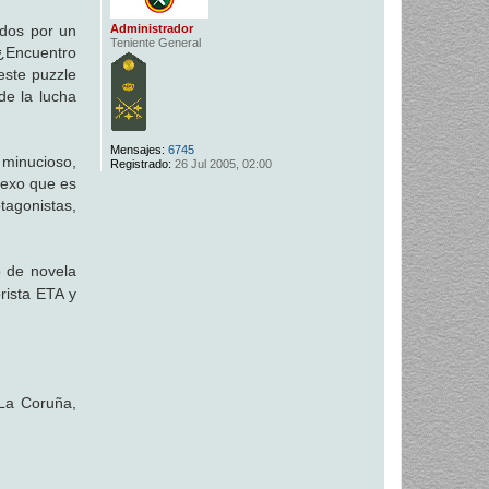
Administrador
ados por un
Teniente General
 ¿Encuentro
 este puzzle
de la lucha
Mensajes:
6745
 minucioso,
Registrado:
26 Jul 2005, 02:00
onexo que es
tagonistas,
o de novela
orista ETA y
 La Coruña,