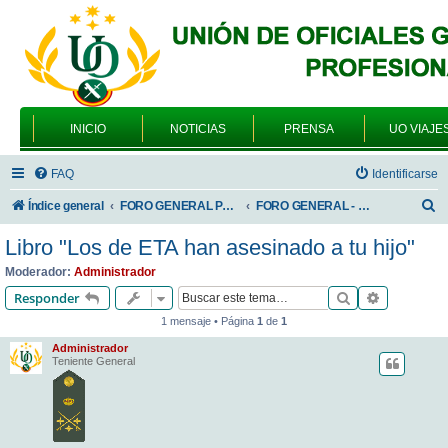
INICIO
NOTICIAS
PRENSA
UO VIAJE
FAQ
Identificarse
B
Índice general
FORO GENERAL PARA TODOS LOS USUARIOS
FORO GENERAL - VARIEDADES
u
Libro "Los de ETA han asesinado a tu hijo"
s
Moderador:
Administrador
c
Buscar
Búsqueda 
Responder
a
1 mensaje • Página
1
de
1
r
Administrador
Teniente General