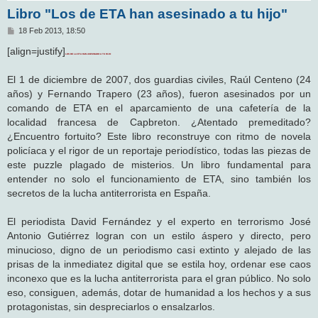
Libro "Los de ETA han asesinado a tu hijo"
M
18 Feb 2013, 18:50
e
n
[align=justify]
LOS DE LA ETA HAN ASESINADO A TU HIJO
s
a
j
El 1 de diciembre de 2007, dos guardias civiles, Raúl Centeno (24
e
años) y Fernando Trapero (23 años), fueron asesinados por un
comando de ETA en el aparcamiento de una cafetería de la
localidad francesa de Capbreton. ¿Atentado premeditado?
¿Encuentro fortuito? Este libro reconstruye con ritmo de novela
policíaca y el rigor de un reportaje periodístico, todas las piezas de
este puzzle plagado de misterios. Un libro fundamental para
entender no solo el funcionamiento de ETA, sino también los
secretos de la lucha antiterrorista en España.
El periodista David Fernández y el experto en terrorismo José
Antonio Gutiérrez logran con un estilo áspero y directo, pero
minucioso, digno de un periodismo casi extinto y alejado de las
prisas de la inmediatez digital que se estila hoy, ordenar ese caos
inconexo que es la lucha antiterrorista para el gran público. No solo
eso, consiguen, además, dotar de humanidad a los hechos y a sus
protagonistas, sin despreciarlos o ensalzarlos.