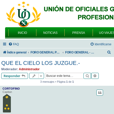
INICIO
NOTICIAS
PRENSA
UO VIAJE
FAQ
Identificarse
B
Índice general
FORO GENERAL PARA TODOS LOS USUARIOS
FORO GENERAL - VARIEDADES
u
QUE EL CIELO LOS JUZGUE.-
s
Moderador:
Administrador
c
Buscar
Búsqueda 
Responder
a
3 mensajes • Página
1
de
1
r
CORTOFINO
Capitan