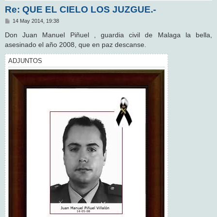
Re: QUE EL CIELO LOS JUZGUE.-
M
14 May 2014, 19:38
e
n
Don Juan Manuel Piñuel , guardia civil de Malaga la bella,
s
asesinado el año 2008, que en paz descanse.
a
j
e
ADJUNTOS