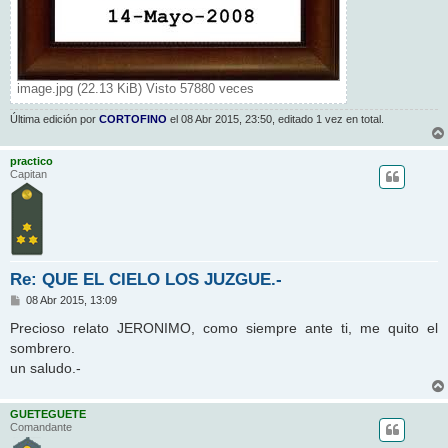
image.jpg (22.13 KiB) Visto 57880 veces
Última edición por
CORTOFINO
el 08 Abr 2015, 23:50, editado 1 vez en total.
practico
Capitan
Re: QUE EL CIELO LOS JUZGUE.-
M
08 Abr 2015, 13:09
e
n
Precioso relato JERONIMO, como siempre ante ti, me quito el
s
sombrero.
a
j
un saludo.-
e
GUETEGUETE
Comandante