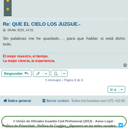
Re: QUE EL CIELO LOS JUZGUE.-
M
08 Abr 2015, 14:31
e
n
Sin palabras me he quedado...., para que hablar, si está dicho
s
todo.
a
j
e
El mejor maestro, el tiempo.
La mejor ciencia, la experiencia.
Responder
3 mensajes • Página
1
de
1
Ir a
Índice general
Borrar cookies
Todos los horarios son
UTC+02:00
© Unión de Oficiales Guardia Civil Profesional (2013) -
Aviso Legal
-
Política de Privacidad
-
Política de Cookies
- Síguenos en las redes sociales: