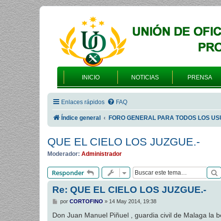
INICIO
NOTICIAS
PRENSA
Enlaces rápidos
FAQ
Índice general
FORO GENERAL PARA TODOS LOS US
QUE EL CIELO LOS JUZGUE.-
Moderador:
Administrador
Responder
Re: QUE EL CIELO LOS JUZGUE.-
M
por
CORTOFINO
»
14 May 2014, 19:38
e
n
Don Juan Manuel Piñuel , guardia civil de Malaga la 
s