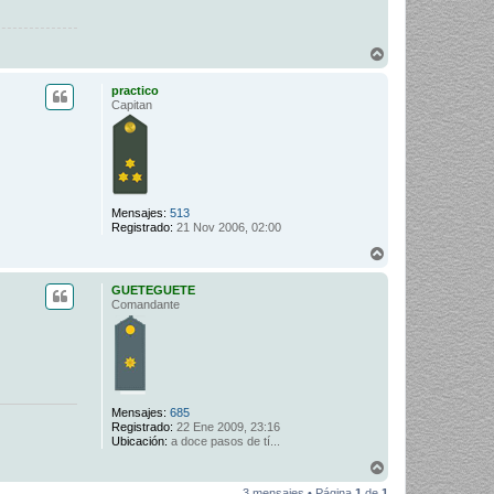
A
r
r
practico
i
Capitan
b
a
Mensajes:
513
Registrado:
21 Nov 2006, 02:00
A
r
r
GUETEGUETE
i
Comandante
b
a
Mensajes:
685
Registrado:
22 Ene 2009, 23:16
Ubicación:
a doce pasos de tí...
A
r
3 mensajes • Página
1
de
1