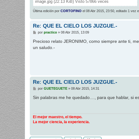
image.jpg (22.13 KiB) Visto 57866 veces
Última edición por
CORTOFINO
el 08 Abr 2015, 23:50, editado 1 vez en
Re: QUE EL CIELO LOS JUZGUE.-
M
por
practico
»
08 Abr 2015, 13:09
e
n
Precioso relato JERONIMO, como siempre ante ti, me 
s
un saludo.-
a
j
e
Re: QUE EL CIELO LOS JUZGUE.-
M
por
GUETEGUETE
»
08 Abr 2015, 14:31
e
n
Sin palabras me he quedado...., para que hablar, si es
s
a
j
e
El mejor maestro, el tiempo.
La mejor ciencia, la experiencia.