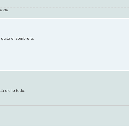
 total.
quito el sombrero.
tá dicho todo.