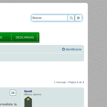
Buscar
Búsqueda avanza
RO
DESCARGAS
Identificarse
1 mensaje • Página
1
de
1
Siurell
Alferez alumno
realista la