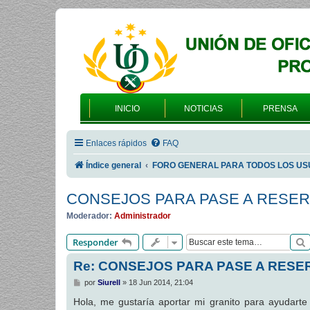
INICIO
NOTICIAS
PRENSA
Enlaces rápidos
FAQ
Índice general
FORO GENERAL PARA TODOS LOS US
CONSEJOS PARA PASE A RESE
Moderador:
Administrador
Responder
Re: CONSEJOS PARA PASE A RESE
M
por
Siurell
»
18 Jun 2014, 21:04
e
n
Hola, me gustaría aportar mi granito para ayudarte 
s