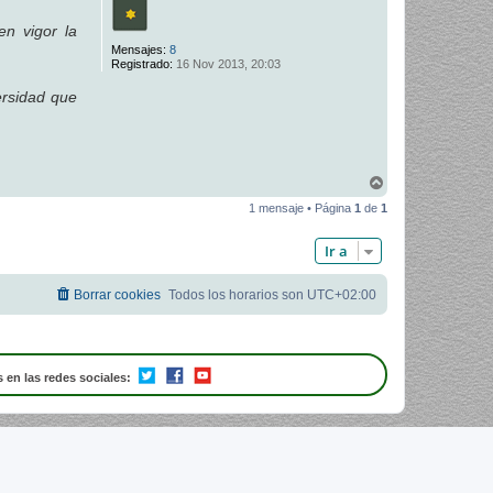
en vigor la
Mensajes:
8
Registrado:
16 Nov 2013, 20:03
ersidad que
A
r
1 mensaje • Página
1
de
1
r
i
b
Ir a
a
Borrar cookies
Todos los horarios son
UTC+02:00
 en las redes sociales: