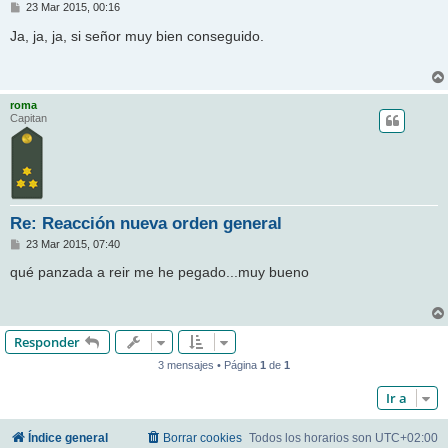
M
23 Mar 2015, 00:16
e
n
Ja, ja, ja, si señor muy bien conseguido.
s
a
j
e
roma
Capitan
Re: Reacción nueva orden general
M
23 Mar 2015, 07:40
e
n
qué panzada a reir me he pegado...muy bueno
s
a
j
e
Responder
3 mensajes • Página
1
de
1
Ir a
Índice general
Borrar cookies
Todos los horarios son
UTC+02:00