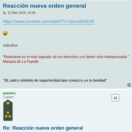
Reacción nueva orden general
M
22 Mar 2015, 15:06
e
n
https://www.youtube.com/watch?v=Ypevx6dShX0
s
a
j
e
saludos.
"Rebelarse es el más sagrado de los derechos y el deber más indispensable."
Marquis de La Fayette.
"EL unico simbolo de superioridad que conozco, es la bondad"
practico
Capitan
Re: Reacción nueva orden general