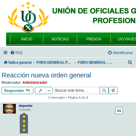
INICIO
NOTICIAS
PRENSA
UO VIAJE
FAQ
Identificarse
B
Índice general
FORO GENERAL PARA TODOS LOS USUARIOS
FORO GENERAL - VARIEDADES
u
Reacción nueva orden general
s
Moderador:
Administrador
c
Buscar
Búsqueda 
Responder
a
3 mensajes • Página
1
de
1
r
depeche
Coronel