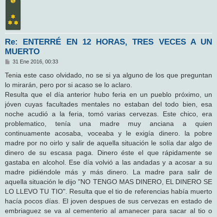
Re: ENTERRÉ EN 12 HORAS, TRES VECES A UN
MUERTO
M
31 Ene 2016, 00:33
e
n
Tenia este caso olvidado, no se si ya alguno de los que preguntan
s
lo mirarán, pero por si acaso se lo aclaro.
a
j
Resulta que el día anterior hubo feria en un pueblo próximo, un
e
jóven cuyas facultades mentales no estaban del todo bien, esa
noche acudió a la feria, tomó varias cervezas. Este chico, era
problematico, tenía una madre muy anciana a quien
continuamente acosaba, voceaba y le exigía dinero. la pobre
madre por no oirlo y salir de aquella situación le solía dar algo de
dinero de su escasa paga. Dinero éste el que rápidamente se
gastaba en alcohol. Ese día volvió a las andadas y a acosar a su
madre pidiéndole más y más dinero. La madre para salir de
aquella situación le dijo "NO TENGO MAS DINERO, EL DINERO SE
LO LLEVO TU TIO". Resulta que el tio de referencias había muerto
hacía pocos días. El joven despues de sus cervezas en estado de
embriaguez se va al cementerio al amanecer para sacar al tio o