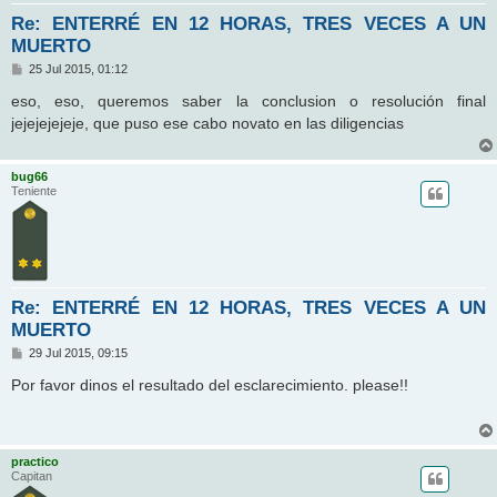
Re: ENTERRÉ EN 12 HORAS, TRES VECES A UN
MUERTO
M
25 Jul 2015, 01:12
e
n
eso, eso, queremos saber la conclusion o resolución final
s
jejejejejeje, que puso ese cabo novato en las diligencias
a
j
e
bug66
Teniente
Re: ENTERRÉ EN 12 HORAS, TRES VECES A UN
MUERTO
M
29 Jul 2015, 09:15
e
n
Por favor dinos el resultado del esclarecimiento. please!!
s
a
j
e
practico
Capitan