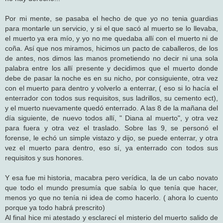
Por mi mente, se pasaba el hecho de que yo no tenia guardias
para montarle un servicio, y si el que sacó al muerto se lo llevaba,
el muerto ya era mío, y yo no me quedaba allí con el muerto ni de
coña. Así que nos miramos, hicimos un pacto de caballeros, de los
de antes, nos dimos las manos prometiendo no decir ni una sola
palabra entre los allí presente y decidimos que el muerto donde
debe de pasar la noche es en su nicho, por consiguiente, otra vez
con el muerto para dentro y volverlo a enterrar, ( eso si lo hacía el
enterrador con todos sus requisitos, sus ladrillos, su cemento ect),
y el muerto nuevamente quedó enterrado. A las 8 de la mañana del
día siguiente, de nuevo todos allí, " Diana al muerto", y otra vez
para fuera y otra vez el traslado. Sobre las 9, se personó el
forense, le echó un simple vistazo y dijo, se puede enterrar, y otra
vez el muerto para dentro, eso sí, ya enterrado con todos sus
requisitos y sus honores.
Y esa fue mi historia, macabra pero verídica, la de un cabo novato
que todo el mundo presumía que sabía lo que tenía que hacer,
menos yo que no tenía ni idea de como hacerlo. ( ahora lo cuento
porque ya todo habrá prescrito)
Al final hice mi atestado y esclarecí el misterio del muerto salido de