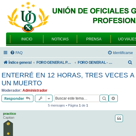
INICIO
NOTICIAS
PRENSA
UO VIAJE
FAQ
Identificarse
B
Índice general
FORO GENERAL PARA TODOS LOS USUARIOS
FORO GENERAL - VARIEDADES
u
ENTERRÉ EN 12 HORAS, TRES VECES A
s
UN MUERTO
c
Moderador:
Administrador
a
Buscar
Búsqueda 
Responder
r
5 mensajes • Página
1
de
1
practico
Capitan