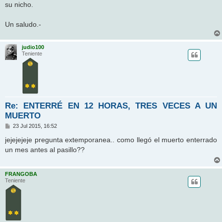
su nicho.
Un saludo.-
judio100
Teniente
Re: ENTERRÉ EN 12 HORAS, TRES VECES A UN
MUERTO
M
23 Jul 2015, 16:52
e
n
jejejejeje pregunta extemporanea.. como llegó el muerto enterrado
s
un mes antes al pasillo??
a
j
e
FRANGOBA
Teniente