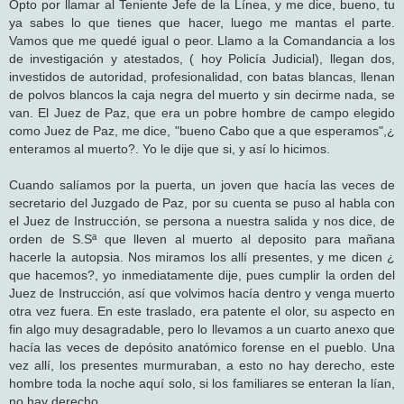
Opto por llamar al Teniente Jefe de la Línea, y me dice, bueno, tu
ya sabes lo que tienes que hacer, luego me mantas el parte.
Vamos que me quedé igual o peor. Llamo a la Comandancia a los
de investigación y atestados, ( hoy Policía Judicial), llegan dos,
investidos de autoridad, profesionalidad, con batas blancas, llenan
de polvos blancos la caja negra del muerto y sin decirme nada, se
van. El Juez de Paz, que era un pobre hombre de campo elegido
como Juez de Paz, me dice, "bueno Cabo que a que esperamos",¿
enteramos al muerto?. Yo le dije que si, y así lo hicimos.
Cuando salíamos por la puerta, un joven que hacía las veces de
secretario del Juzgado de Paz, por su cuenta se puso al habla con
el Juez de Instrucción, se persona a nuestra salida y nos dice, de
orden de S.Sª que lleven al muerto al deposito para mañana
hacerle la autopsia. Nos miramos los allí presentes, y me dicen ¿
que hacemos?, yo inmediatamente dije, pues cumplir la orden del
Juez de Instrucción, así que volvimos hacía dentro y venga muerto
otra vez fuera. En este traslado, era patente el olor, su aspecto en
fin algo muy desagradable, pero lo llevamos a un cuarto anexo que
hacía las veces de depósito anatómico forense en el pueblo. Una
vez allí, los presentes murmuraban, a esto no hay derecho, este
hombre toda la noche aquí solo, si los familiares se enteran la lían,
no hay derecho...