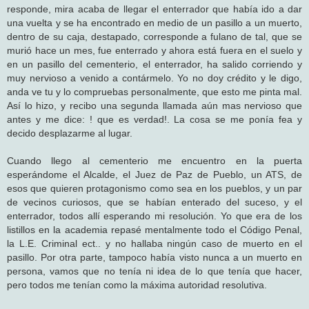
responde, mira acaba de llegar el enterrador que había ido a dar
una vuelta y se ha encontrado en medio de un pasillo a un muerto,
dentro de su caja, destapado, corresponde a fulano de tal, que se
murió hace un mes, fue enterrado y ahora está fuera en el suelo y
en un pasillo del cementerio, el enterrador, ha salido corriendo y
muy nervioso a venido a contármelo. Yo no doy crédito y le digo,
anda ve tu y lo compruebas personalmente, que esto me pinta mal.
Así lo hizo, y recibo una segunda llamada aún mas nervioso que
antes y me dice: ! que es verdad!. La cosa se me ponía fea y
decido desplazarme al lugar.
Cuando llego al cementerio me encuentro en la puerta
esperándome el Alcalde, el Juez de Paz de Pueblo, un ATS, de
esos que quieren protagonismo como sea en los pueblos, y un par
de vecinos curiosos, que se habían enterado del suceso, y el
enterrador, todos allí esperando mi resolución. Yo que era de los
listillos en la academia repasé mentalmente todo el Código Penal,
la L.E. Criminal ect.. y no hallaba ningún caso de muerto en el
pasillo. Por otra parte, tampoco había visto nunca a un muerto en
persona, vamos que no tenía ni idea de lo que tenía que hacer,
pero todos me tenían como la máxima autoridad resolutiva.