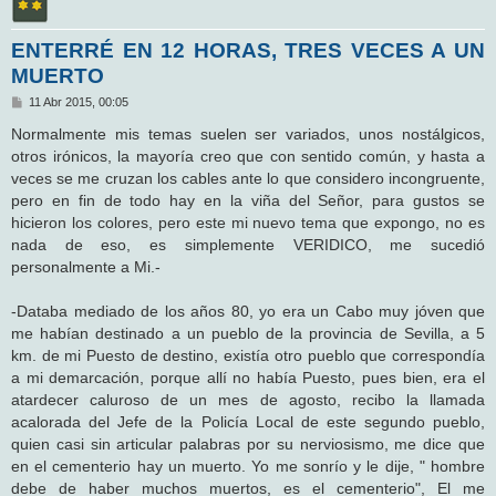
ENTERRÉ EN 12 HORAS, TRES VECES A UN
MUERTO
M
11 Abr 2015, 00:05
e
n
Normalmente mis temas suelen ser variados, unos nostálgicos,
s
otros irónicos, la mayoría creo que con sentido común, y hasta a
a
j
veces se me cruzan los cables ante lo que considero incongruente,
e
pero en fin de todo hay en la viña del Señor, para gustos se
hicieron los colores, pero este mi nuevo tema que expongo, no es
nada de eso, es simplemente VERIDICO, me sucedió
personalmente a Mi.-
-Databa mediado de los años 80, yo era un Cabo muy jóven que
me habían destinado a un pueblo de la provincia de Sevilla, a 5
km. de mi Puesto de destino, existía otro pueblo que correspondía
a mi demarcación, porque allí no había Puesto, pues bien, era el
atardecer caluroso de un mes de agosto, recibo la llamada
acalorada del Jefe de la Policía Local de este segundo pueblo,
quien casi sin articular palabras por su nerviosismo, me dice que
en el cementerio hay un muerto. Yo me sonrío y le dije, " hombre
debe de haber muchos muertos, es el cementerio", El me