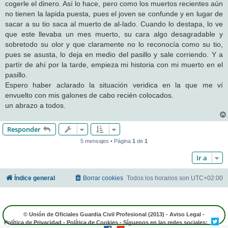
cogerle el dinero. Así lo hace, pero como los muertos recientes aún
no tienen la lapida puesta, pues el joven se confunde y en lugar de
sacar a su tio saca al muerto de al-lado. Cuando lo destapa, lo ve
que este llevaba un mes muerto, su cara algo desagradable y
sobretodo su olor y que claramente no lo reconocía como su tio,
pues se asusta, lo deja en medio del pasillo y sale corriendo. Y a
partír de ahí por la tarde, empieza mi historia con mi muerto en el
pasillo.
Espero haber aclarado la situación veridica en la que me ví
envuelto con mis galones de cabo recién colocados.
un abrazo a todos.
Responder
5 mensajes • Página
1
de
1
Ir a
Índice general
Borrar cookies
Todos los horarios son
UTC+02:00
© Unión de Oficiales Guardia Civil Profesional (2013) -
Aviso Legal
-
Política de Privacidad
-
Política de Cookies
- Síguenos en las redes sociales: