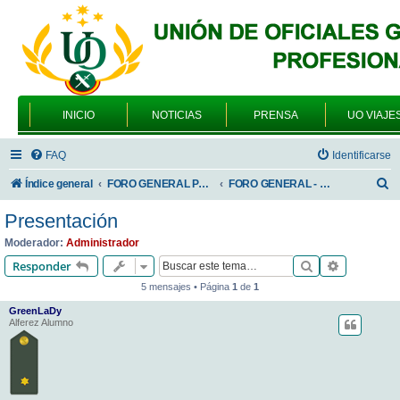
INICIO
NOTICIAS
PRENSA
UO VIAJE
FAQ
Identificarse
B
Índice general
FORO GENERAL PARA TODOS LOS USUARIOS
FORO GENERAL - VARIEDADES
u
Presentación
s
Moderador:
Administrador
c
Buscar
Búsqueda 
Responder
a
5 mensajes • Página
1
de
1
r
GreenLaDy
Alferez Alumno