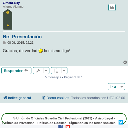
GreenLaDy
Alferez Alumno
Re: Presentación
M
08 Dic 2015, 22:21
e
n
Gracias, de verdad
lo mismo digo!
s
a
j
e
Responder
5 mensajes • Página
1
de
1
Ir a
Índice general
Borrar cookies
Todos los horarios son
UTC+02:00
© Unión de Oficiales Guardia Civil Profesional (2013) -
Aviso Legal
-
Política de Privacidad
-
Política de Cookies
- Síguenos en las redes sociales: