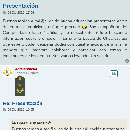
Presentación
M
08 Dic 2015, 17:34
e
n
Buenas tardes a tod@s, es de buena educación presentarse antes
s
de entrar a participar, así que procedo
Soy compañera del
a
j
Cuerpo desde hace 7 añitos y he descubierto el foro buscando
e
información sobre promoción interna a la Escala de Oficiales, así
que espero poder despejar dudas con vuestra ayuda, de la misma
manera que intentaré colaborar y participar con temas e
inquietudes de los demás. Nos vamos leyendo! Un saludo!
Administrador
Teniente General
Re: Presentación
M
08 Dic 2015, 18:35
e
n
s
GreenLaDy escribió:
a
j
Buenas tardes a tod@s, es de buena educación presentarse