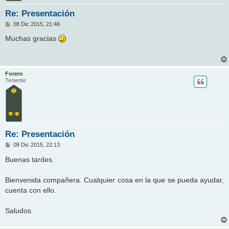
Re: Presentación
M
08 Dic 2015, 21:46
e
n
Muchas gracias
s
a
j
e
Forero
Teniente
Re: Presentación
M
08 Dic 2015, 22:13
e
n
Buenas tardes.
s
a
j
Bienvenida compañera. Cualquier cosa en la que se pueda ayudar,
e
cuenta con ello.
Saludos.