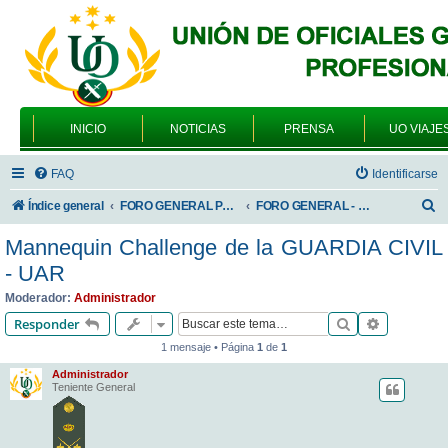
INICIO
NOTICIAS
PRENSA
UO VIAJE
FAQ
Identificarse
B
Índice general
FORO GENERAL PARA TODOS LOS USUARIOS
FORO GENERAL - VARIEDADES
u
Mannequin Challenge de la GUARDIA CIVIL
s
- UAR
c
Moderador:
Administrador
a
Buscar
Búsqueda 
Responder
r
1 mensaje • Página
1
de
1
Administrador
Teniente General