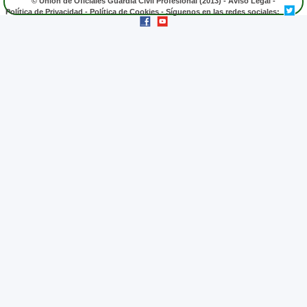
© Unión de Oficiales Guardia Civil Profesional (2013) -
Aviso Legal
-
Política de Privacidad
-
Política de Cookies
- Síguenos en las redes sociales: