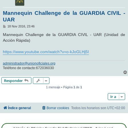
Mannequin Challenge de la GUARDIA CIVIL -
UAR
M
18 Nov 2016, 23:46
e
n
Mannequin Challenge de la GUARDIA CIVIL - UAR (Unidad de
s
Acción Rápida)
a
j
e
https://www.youtube.com/watch?v=o-kJoGLHj5I
administrador@unionoficiales.org
Teléfono de contacto:672036030
Responder
1 mensaje • Página
1
de
1
Ir a
Índice general
Borrar cookies
Todos los horarios son
UTC+02:00