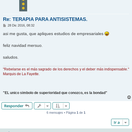
Re: TERAPIA PARA ANTISISTEMAS.
M
28 Dic 2016, 08:32
e
n
asi me gusta, que apliques estudios de empresariales
s
a
j
feliz navidad mersuo.
e
saludos.
"Rebelarse es el más sagrado de los derechos y el deber más indispensable."
Marquis de La Fayette.
"EL unico simbolo de superioridad que conozco, es la bondad"
Responder
6 mensajes • Página
1
de
1
Ir a