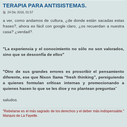
TERAPIA PARA ANTISISTEMAS.
M
24 Dic 2016, 01:57
e
n
a ver, como andamos de cultura, ¿de donde están sacadas estas
s
frases?, ahora es fácil con google claro, ¿os recuerdan a nuestra
a
j
casa? ¿verdad?.
e
"La experiencia y el conocimiento no sólo no son valorados,
sino que se desconfía de ellos"
"Otro de sus grandes errores es proscribir el pensamiento
diferente, ese que Nixon llama “fresh thinking”, persiguiendo
a quienes formulan críticas internas y promocionando a
quienes hacen lo que se les dice y no plantean preguntas
"
saludos.
"Rebelarse es el más sagrado de los derechos y el deber más indispensable."
Marquis de La Fayette.