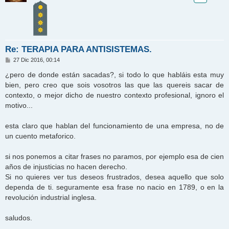
Re: TERAPIA PARA ANTISISTEMAS.
M
27 Dic 2016, 00:14
e
n
¿pero de donde están sacadas?, si todo lo que habláis esta muy
s
bien, pero creo que sois vosotros las que las quereis sacar de
a
j
contexto, o mejor dicho de nuestro contexto profesional, ignoro el
e
motivo...
esta claro que hablan del funcionamiento de una empresa, no de
un cuento metaforico.
si nos ponemos a citar frases no paramos, por ejemplo esa de cien
años de injusticias no hacen derecho.
Si no quieres ver tus deseos frustrados, desea aquello que solo
dependa de ti. seguramente esa frase no nacio en 1789, o en la
revolución industrial inglesa.
saludos.