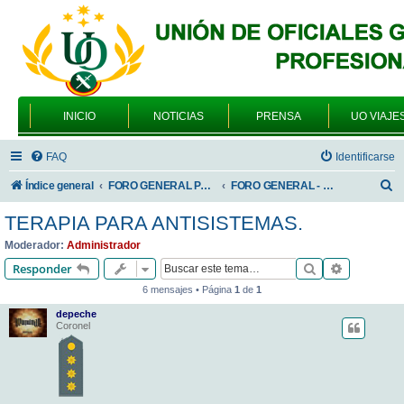
INICIO
NOTICIAS
PRENSA
UO VIAJE
FAQ
Identificarse
B
Índice general
FORO GENERAL PARA TODOS LOS USUARIOS
FORO GENERAL - VARIEDADES
u
TERAPIA PARA ANTISISTEMAS.
s
Moderador:
Administrador
c
Buscar
Búsqueda 
Responder
a
6 mensajes • Página
1
de
1
r
depeche
Coronel