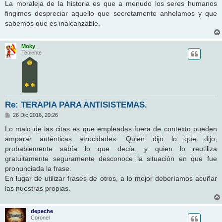
La moraleja de la historia es que a menudo los seres humanos
fingimos despreciar aquello que secretamente anhelamos y que
sabemos que es inalcanzable.
Moky
Teniente
Re: TERAPIA PARA ANTISISTEMAS.
M
26 Dic 2016, 20:26
e
n
Lo malo de las citas es que empleadas fuera de contexto pueden
s
amparar auténticas atrocidades. Quien dijo lo que dijo,
a
j
probablemente sabía lo que decía, y quien lo reutiliza
e
gratuitamente seguramente desconoce la situación en que fue
pronunciada la frase.
En lugar de utilizar frases de otros, a lo mejor deberíamos acuñar
las nuestras propias.
depeche
Coronel