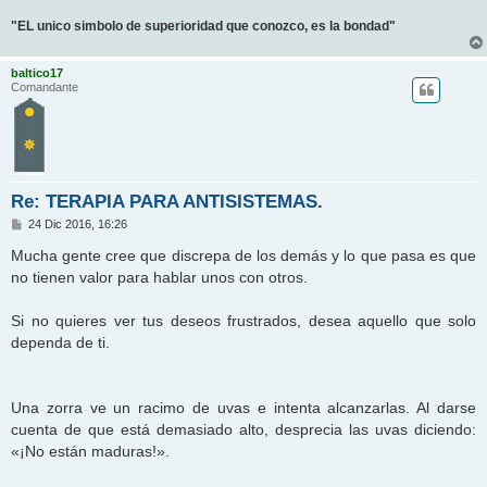
"EL unico simbolo de superioridad que conozco, es la bondad"
baltico17
Comandante
Re: TERAPIA PARA ANTISISTEMAS.
M
24 Dic 2016, 16:26
e
n
Mucha gente cree que discrepa de los demás y lo que pasa es que
s
no tienen valor para hablar unos con otros.
a
j
e
Si no quieres ver tus deseos frustrados, desea aquello que solo
dependa de ti.
Una zorra ve un racimo de uvas e intenta alcanzarlas. Al darse
cuenta de que está demasiado alto, desprecia las uvas diciendo:
«¡No están maduras!».