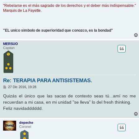
"Rebelarse es el más sagrado de los derechos y el deber más indispensable."
Marquis de La Fayette.
"EL unico simbolo de superioridad que conozco, es la bondad"
MERSUO
Capitan
Re: TERAPIA PARA ANTISISTEMAS.
M
27 Dic 2016, 19:28
e
n
Quizás el único que las sacas de contexto seas tú...amí no me
s
recuerdan a mi casa, en mi unidad "se lleva" lo del fresh thinking.
a
j
Feliz navidadddddd.
e
depeche
Coronel