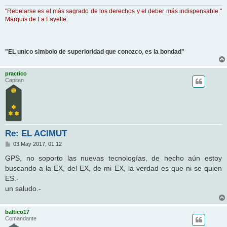
"Rebelarse es el más sagrado de los derechos y el deber más indispensable."
Marquis de La Fayette.
"EL unico simbolo de superioridad que conozco, es la bondad"
practico
Capitan
Re: EL ACIMUT
M
03 May 2017, 01:12
e
n
GPS, no soporto las nuevas tecnologías, de hecho aún estoy
s
buscando a la EX, del EX, de mi EX, la verdad es que ni se quien
a
j
ES.-
e
un saludo.-
baltico17
Comandante