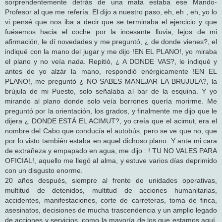
sorprendentemente detrás de una mata estaba ese Mando-
Profesor al que me refería. El dijo a nuestro paso, eh, eh , eh, yo lo
vi pensé que nos iba a decir que se terminaba el ejercicio y que
fuésemos hacia el coche por la incesante lluvia, lejos de mi
afirmación, le dí novedades y me preguntó, ¿ de donde vienes?, el
indiqué con la mano del jugar y me dijo !EN EL PLANO!, yo miraba
el plano y no veía nada. Repitió, ¿ A DONDE VAS?, le indiqué y
antes de yo alzár la mano, respondió enérgicamente !EN EL
PLANO!, me preguntó ¿ NO SABES MANEJAR LA BRUJULA?, la
brújula de mi Puesto, solo señalaba al bar de la esquina. Y yo
mirando al plano donde solo veía borrones quería morirme. Me
preguntó por la orientación, los grados, y finalmente me dijo que le
dijera ¿ DONDE ESTÁ EL ACIMUT?, yo creía que el acimut, era el
nombre del Cabo que conducía el autobús, pero se ve que no, que
por lo visto también estaba en aquel dichoso plano. Y ante mi cara
de extrañeza y empapado en agua, me dijo : ! TU NO VALES PARA
OFICIAL!, aquello me llegó al alma, y estuve varios días deprimido
con un disgusto enorme.
20 años después, siempre al frente de unidades operativas,
multitud de detenidos, multitud de acciones humanitarias,
accidentes, manifestaciones, corte de carreteras, toma de finca,
asesinatos, decisiones de mucha trascendencia y un amplio legado
de acciones y servicios, como la mayoría de los que estamos aquí,