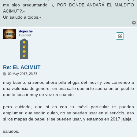
me sigo preguntando: ¿ POR DONDE ANDARÁ EL MALDITO
ACIMUT?.-
Un saludo a todos.-
depeche
Coronel
Re: EL ACIMUT
M
02 May 2017, 23:37
e
n
muy bueno, si señor, ahora pilla el gps del móvil y ves corriendo a
s
una violencia de genero, en una calle que ni te suena en un pueblo
a
j
que te toca ir muy de vez en cuando...
e
pero cuidado, que si es con tu móvil particular te pueden
emplumar, que según quien, no se pueden usar en el servicio, eso
si los mapas de papel si se pueden usar, y estamos en 2017 jajaja.
saludos.