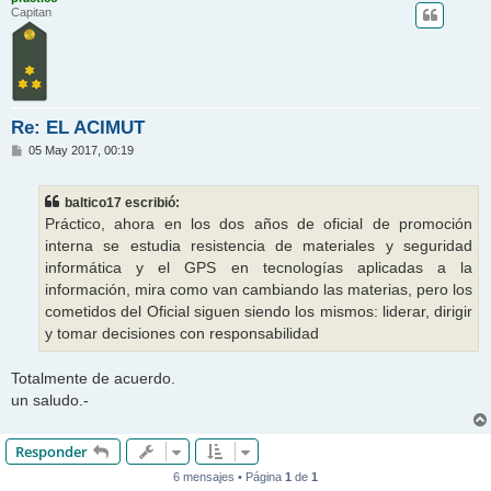
Capitan
Re: EL ACIMUT
M
05 May 2017, 00:19
e
n
s
baltico17 escribió:
a
j
Práctico, ahora en los dos años de oficial de promoción
e
interna se estudia resistencia de materiales y seguridad
informática y el GPS en tecnologías aplicadas a la
información, mira como van cambiando las materias, pero los
cometidos del Oficial siguen siendo los mismos: liderar, dirigir
y tomar decisiones con responsabilidad
Totalmente de acuerdo.
un saludo.-
Responder
6 mensajes • Página
1
de
1