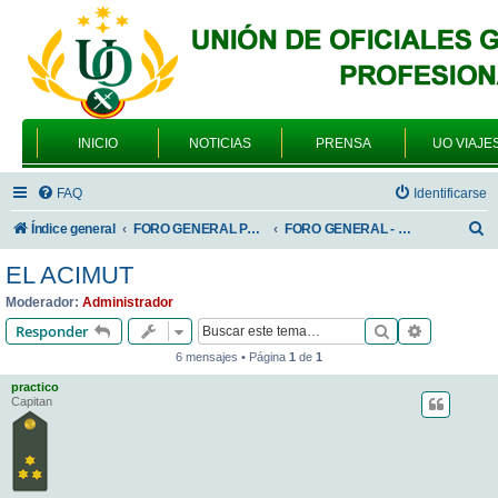
INICIO
NOTICIAS
PRENSA
UO VIAJE
FAQ
Identificarse
B
Índice general
FORO GENERAL PARA TODOS LOS USUARIOS
FORO GENERAL - VARIEDADES
u
EL ACIMUT
s
Moderador:
Administrador
c
Buscar
Búsqueda 
Responder
a
6 mensajes • Página
1
de
1
r
practico
Capitan