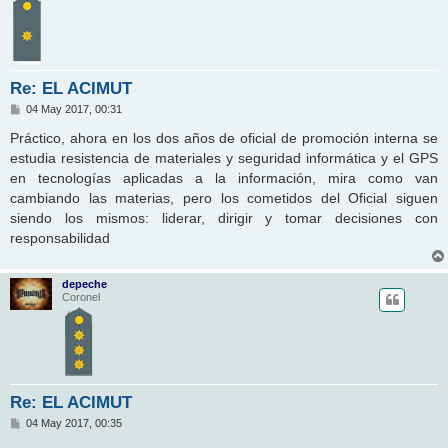
Re: EL ACIMUT
M
04 May 2017, 00:31
e
n
Práctico, ahora en los dos años de oficial de promoción interna se
s
estudia resistencia de materiales y seguridad informática y el GPS
a
j
en tecnologías aplicadas a la información, mira como van
e
cambiando las materias, pero los cometidos del Oficial siguen
siendo los mismos: liderar, dirigir y tomar decisiones con
responsabilidad
depeche
Coronel
Re: EL ACIMUT
M
04 May 2017, 00:35
e
n