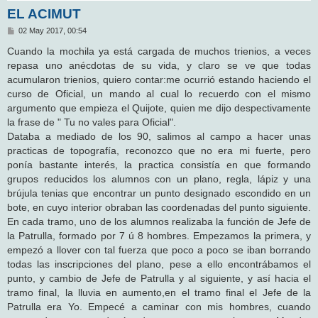
EL ACIMUT
M
02 May 2017, 00:54
e
n
Cuando la mochila ya está cargada de muchos trienios, a veces
s
repasa uno anécdotas de su vida, y claro se ve que todas
a
j
acumularon trienios, quiero contar:me ocurrió estando haciendo el
e
curso de Oficial, un mando al cual lo recuerdo con el mismo
argumento que empieza el Quijote, quien me dijo despectivamente
la frase de " Tu no vales para Oficial".
Databa a mediado de los 90, salimos al campo a hacer unas
practicas de topografía, reconozco que no era mi fuerte, pero
ponía bastante interés, la practica consistía en que formando
grupos reducidos los alumnos con un plano, regla, lápiz y una
brújula tenias que encontrar un punto designado escondido en un
bote, en cuyo interior obraban las coordenadas del punto siguiente.
En cada tramo, uno de los alumnos realizaba la función de Jefe de
la Patrulla, formado por 7 ú 8 hombres. Empezamos la primera, y
empezó a llover con tal fuerza que poco a poco se iban borrando
todas las inscripciones del plano, pese a ello encontrábamos el
punto, y cambio de Jefe de Patrulla y al siguiente, y así hacia el
tramo final, la lluvia en aumento,en el tramo final el Jefe de la
Patrulla era Yo. Empecé a caminar con mis hombres, cuando