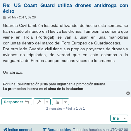
Re: US Coast Guard utiliza drones antidroga con
éxito
M
20 May 2017, 09:28
e
n
Guardia Civil también los está utilizando, de hecho esta semana se
s
han estado afinando en Huelva los drones. Tambien la semana que
a
j
viene en Troia (Portugal) se van a usar en una maniobras
e
conjuntas dentro del marco del Foro Europeo de Guardacostas.
Por otro lado Guardia civil tiene sus propios proyectos de drones y
aviones no tripulados, de verdad que en esto estamos a la
vanguardia de Europa aunque muchas veces no lo creamos.
Un abrazo,
Por una Re-unificación justa para dignificar la promoción interna.
La promocion interna es el alma de la institucion
.
Responder
2 mensajes • Página
1
de
1
Ir a
Índice general
Borrar cookies
Todos los horarios son
UTC+02:00