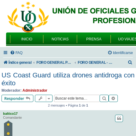
INICIO
NOTICIAS
PRENSA
UO VIAJE
FAQ
Identificarse
B
Índice general
FORO GENERAL PARA TODOS LOS USUARIOS
FORO GENERAL - VARIEDADES
u
US Coast Guard utiliza drones antidroga con
s
éxito
c
Moderador:
Administrador
a
Buscar
Búsqueda 
Responder
r
2 mensajes • Página
1
de
1
baltico17
Comandante