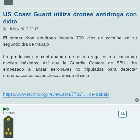
US Coast Guard utiliza drones antidroga con
éxito
M
18 May 2017, 20:17
e
n
El primer dron antidroga incauta 700 kilos de cocaína en su
s
segundo día de trabajo
a
j
e
La producción y contrabando de esta droga está alcanzando
niveles máximos, así que la Guardia Costera de EEUU ha
empezado a lanzar aeronaves no tripuladas para detectar
embarcaciones sospechosas desde el cielo
https://www.technologyreview.es/s/7782/ ... de-trabajo
july
Capitan