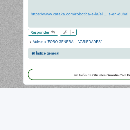
a
j
e
https://www.xataka.com/robotica-e-ia/el ... s-en-dubai
Responder
Volver a “FORO GENERAL - VARIEDADES”
Índice general
© Unión de Oficiales Guardia Civil P