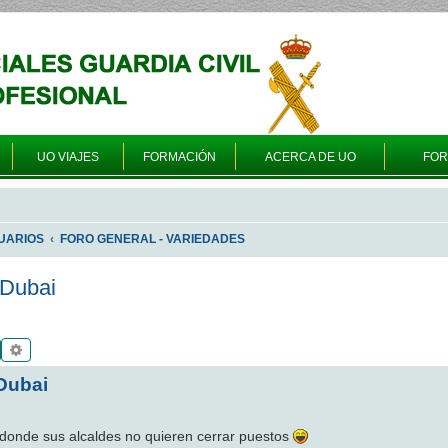
UO VIAJES
FORMACIÓN
ACERCA DE UO
FO
UARIOS
FORO GENERAL - VARIEDADES
 Dubai
Buscar
Búsqueda avanzada
 Dubai
 donde sus alcaldes no quieren cerrar puestos