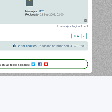
Mensajes:
1125
Registrado:
22 Sep 2005, 02:00
A
r
1 mensaje • Página
1
de
1
r
i
b
Ir a
a
Borrar cookies
Todos los horarios son
UTC+02:00
 en las redes sociales: