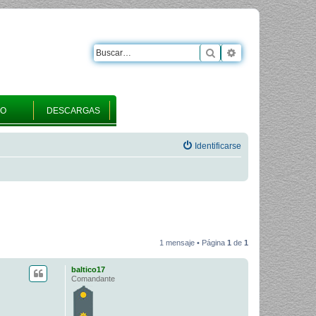
Buscar
Búsqueda avanza
RO
DESCARGAS
Identificarse
1 mensaje • Página
1
de
1
baltico17
Comandante