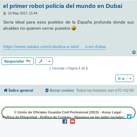
el primer robot policía del mundo en Dubai
M
23 May 2017, 21:44
e
n
Sería ideal para esos pueblos de la España profunda donde sus
s
alcaldes no quieren cerrar puestos
a
j
e
https://www.xataka.com/robotica-e-ia/el ... s-en-dubai
Responder
1 mensaje • Página
1
de
1
Ir a
Índice general
Borrar cookies
Todos los horarios son
UTC+02:00
© Unión de Oficiales Guardia Civil Profesional (2013) -
Aviso Legal
-
Política de Privacidad
-
Política de Cookies
- Síguenos en las redes sociales: