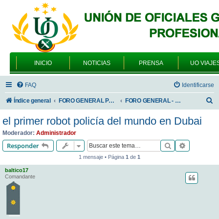
INICIO
NOTICIAS
PRENSA
UO VIAJE
FAQ
Identificarse
B
Índice general
FORO GENERAL PARA TODOS LOS USUARIOS
FORO GENERAL - VARIEDADES
u
el primer robot policía del mundo en Dubai
s
Moderador:
Administrador
c
Buscar
Búsqueda 
Responder
a
1 mensaje • Página
1
de
1
r
baltico17
Comandante