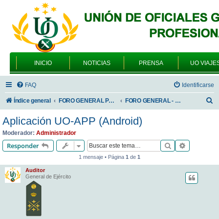
INICIO
NOTICIAS
PRENSA
UO VIAJE
FAQ
Identificarse
B
Índice general
FORO GENERAL PARA TODOS LOS USUARIOS
FORO GENERAL - VARIEDADES
u
Aplicación UO-APP (Android)
s
Moderador:
Administrador
c
Buscar
Búsqueda 
Responder
a
1 mensaje • Página
1
de
1
r
Auditor
General de Ejército