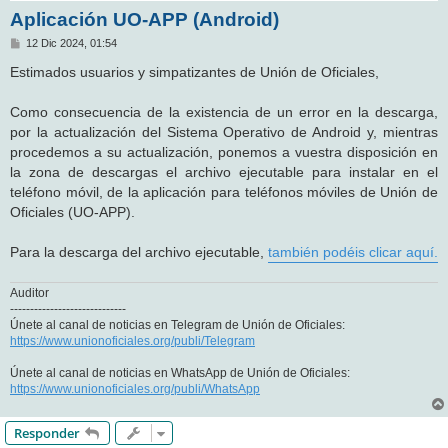
Aplicación UO-APP (Android)
M
12 Dic 2024, 01:54
e
n
Estimados usuarios y simpatizantes de Unión de Oficiales,
s
a
j
Como consecuencia de la existencia de un error en la descarga,
e
por la actualización del Sistema Operativo de Android y, mientras
procedemos a su actualización, ponemos a vuestra disposición en
la zona de descargas el archivo ejecutable para instalar en el
teléfono móvil, de la aplicación para teléfonos móviles de Unión de
Oficiales (UO-APP).
Para la descarga del archivo ejecutable,
también podéis clicar aquí.
Auditor
-----------------------------
Únete al canal de noticias en Telegram de Unión de Oficiales:
https://www.unionoficiales.org/publi/Telegram
Únete al canal de noticias en WhatsApp de Unión de Oficiales:
https://www.unionoficiales.org/publi/WhatsApp
Responder