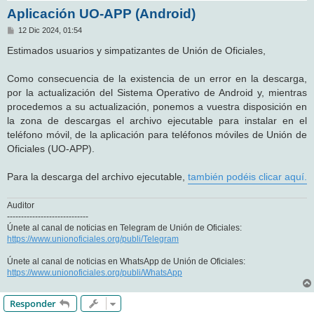
Aplicación UO-APP (Android)
M
12 Dic 2024, 01:54
e
n
Estimados usuarios y simpatizantes de Unión de Oficiales,
s
a
j
Como consecuencia de la existencia de un error en la descarga,
e
por la actualización del Sistema Operativo de Android y, mientras
procedemos a su actualización, ponemos a vuestra disposición en
la zona de descargas el archivo ejecutable para instalar en el
teléfono móvil, de la aplicación para teléfonos móviles de Unión de
Oficiales (UO-APP).
Para la descarga del archivo ejecutable,
también podéis clicar aquí.
Auditor
-----------------------------
Únete al canal de noticias en Telegram de Unión de Oficiales:
https://www.unionoficiales.org/publi/Telegram
Únete al canal de noticias en WhatsApp de Unión de Oficiales:
https://www.unionoficiales.org/publi/WhatsApp
Responder