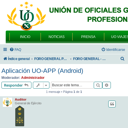
INICIO
NOTICIAS
PRENSA
UO VIAJE
FAQ
Identificarse
B
Índice general
FORO GENERAL PARA TODOS LOS USUARIOS
FORO GENERAL - VARIEDADES
u
Aplicación UO-APP (Android)
s
Moderador:
Administrador
c
Buscar
Búsqueda 
Responder
a
1 mensaje • Página
1
de
1
r
Auditor
General de Ejército