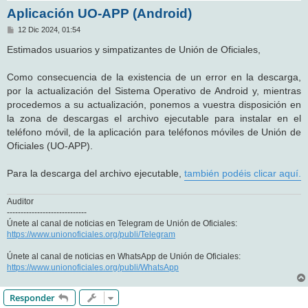
Aplicación UO-APP (Android)
M
12 Dic 2024, 01:54
e
n
Estimados usuarios y simpatizantes de Unión de Oficiales,
s
a
j
Como consecuencia de la existencia de un error en la descarga,
e
por la actualización del Sistema Operativo de Android y, mientras
procedemos a su actualización, ponemos a vuestra disposición en
la zona de descargas el archivo ejecutable para instalar en el
teléfono móvil, de la aplicación para teléfonos móviles de Unión de
Oficiales (UO-APP).
Para la descarga del archivo ejecutable,
también podéis clicar aquí.
Auditor
-----------------------------
Únete al canal de noticias en Telegram de Unión de Oficiales:
https://www.unionoficiales.org/publi/Telegram
Únete al canal de noticias en WhatsApp de Unión de Oficiales:
https://www.unionoficiales.org/publi/WhatsApp
Responder