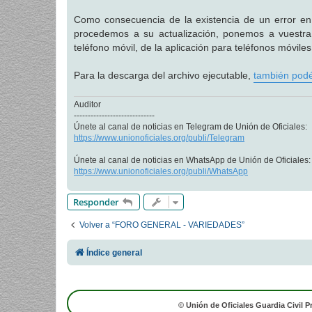
a
j
Como consecuencia de la existencia de un error en 
e
procedemos a su actualización, ponemos a vuestra d
teléfono móvil, de la aplicación para teléfonos móvile
Para la descarga del archivo ejecutable,
también podéi
Auditor
-----------------------------
Únete al canal de noticias en Telegram de Unión de Oficiales:
https://www.unionoficiales.org/publi/Telegram
Únete al canal de noticias en WhatsApp de Unión de Oficiales:
https://www.unionoficiales.org/publi/WhatsApp
Responder
Volver a “FORO GENERAL - VARIEDADES”
Índice general
© Unión de Oficiales Guardia Civil P