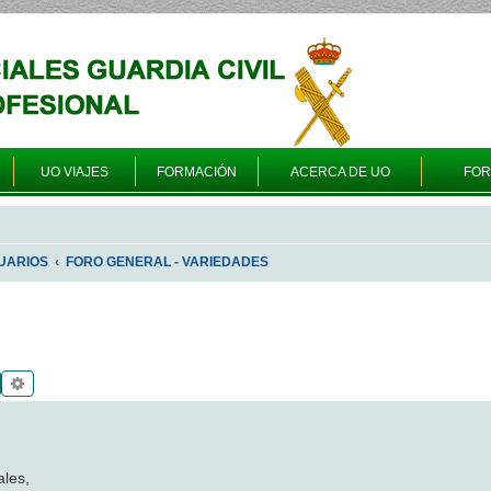
UO VIAJES
FORMACIÓN
ACERCA DE UO
FO
UARIOS
FORO GENERAL - VARIEDADES
Buscar
Búsqueda avanzada
ales,