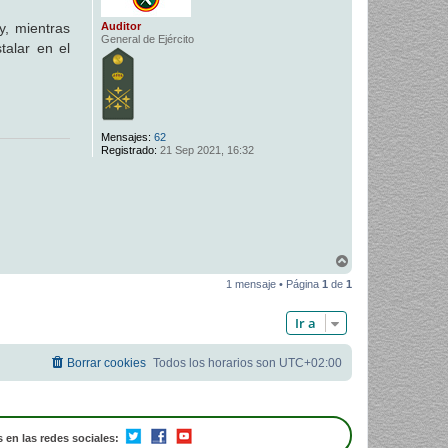
Auditor
y, mientras
General de Ejército
talar en el
Mensajes:
62
Registrado:
21 Sep 2021, 16:32
A
r
1 mensaje • Página
1
de
1
r
i
b
Ir a
a
Borrar cookies
Todos los horarios son
UTC+02:00
 en las redes sociales: