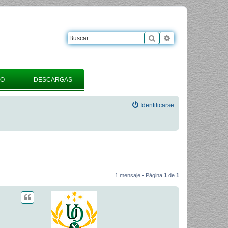
Buscar
Búsqueda avanza
RO
DESCARGAS
Identificarse
1 mensaje • Página
1
de
1