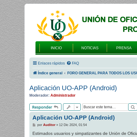
INICIO
NOTICIAS
PRENSA
Enlaces rápidos
FAQ
Índice general
FORO GENERAL PARA TODOS LOS US
Aplicación UO-APP (Android)
Moderador:
Administrador
Responder
Aplicación UO-APP (Android)
M
por
Auditor
»
12 Dic 2024, 01:54
e
n
Estimados usuarios y simpatizantes de Unión de Ofici
s