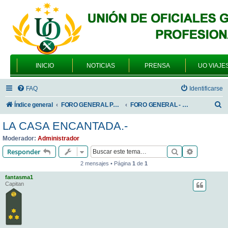
INICIO
NOTICIAS
PRENSA
UO VIAJE
FAQ
Identificarse
B
Índice general
FORO GENERAL PARA TODOS LOS USUARIOS
FORO GENERAL - VARIEDADES
u
LA CASA ENCANTADA.-
s
Moderador:
Administrador
c
Buscar
Búsqueda 
Responder
a
2 mensajes • Página
1
de
1
r
fantasma1
Capitan