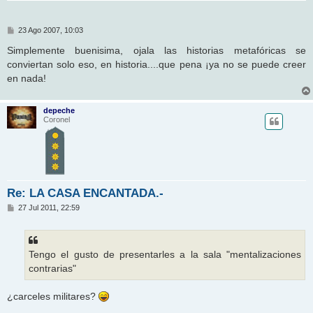
M
23 Ago 2007, 10:03
e
n
Simplemente buenisima, ojala las historias metafóricas se
s
conviertan solo eso, en historia....que pena ¡ya no se puede creer
a
j
en nada!
e
depeche
Coronel
Re: LA CASA ENCANTADA.-
M
27 Jul 2011, 22:59
e
n
s
a
j
Tengo el gusto de presentarles a la sala "mentalizaciones
e
contrarias"
¿carceles militares?