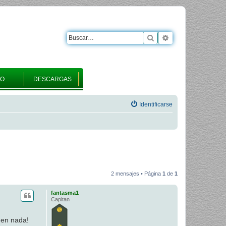
Buscar
Búsqueda avanza
RO
DESCARGAS
Identificarse
2 mensajes • Página
1
de
1
fantasma1
Capitan
 en nada!