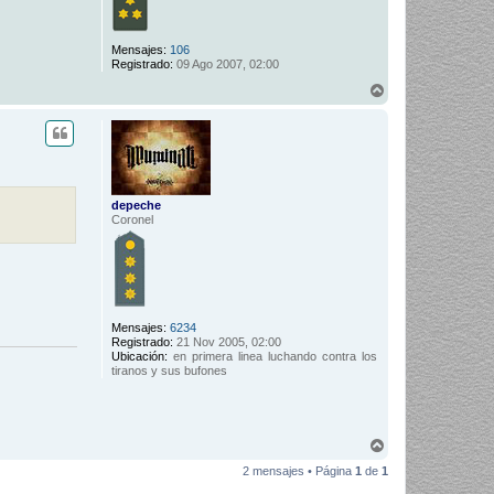
Mensajes:
106
Registrado:
09 Ago 2007, 02:00
A
r
r
i
b
a
depeche
Coronel
Mensajes:
6234
Registrado:
21 Nov 2005, 02:00
Ubicación:
en primera linea luchando contra los
tiranos y sus bufones
A
r
2 mensajes • Página
1
de
1
r
i