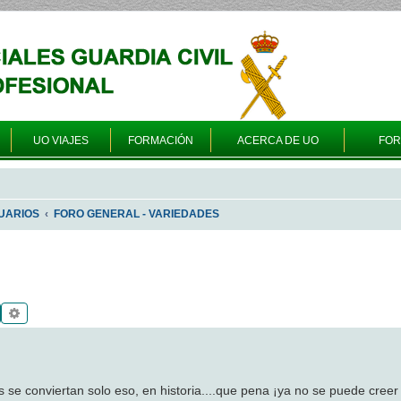
UO VIAJES
FORMACIÓN
ACERCA DE UO
FO
UARIOS
FORO GENERAL - VARIEDADES
Buscar
Búsqueda avanzada
s se conviertan solo eso, en historia....que pena ¡ya no se puede creer