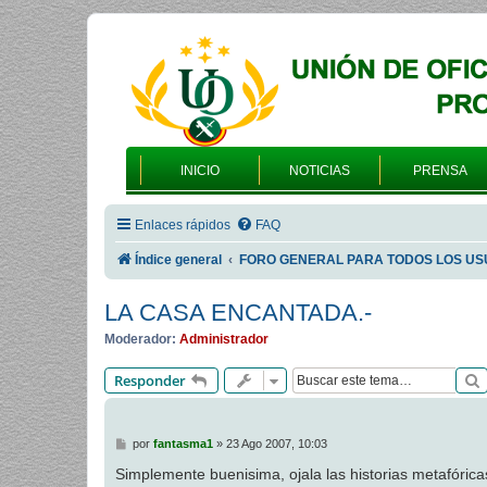
INICIO
NOTICIAS
PRENSA
Enlaces rápidos
FAQ
Índice general
FORO GENERAL PARA TODOS LOS US
LA CASA ENCANTADA.-
Moderador:
Administrador
Responder
M
por
fantasma1
»
23 Ago 2007, 10:03
e
n
Simplemente buenisima, ojala las historias metafórica
s