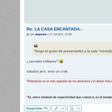
a
j
e
Re: LA CASA ENCANTADA.-
M
por
depeche
»
27 Jul 2011, 22:59
e
n
s
a
j
Tengo el gusto de presentarles a la sala "mentali
e
¿carceles militares?
saludos jero, eres un crak.
"Rebelarse es el más sagrado de los derechos y el deber más 
"EL unico simbolo de superioridad que conozco, es la bond
Responder