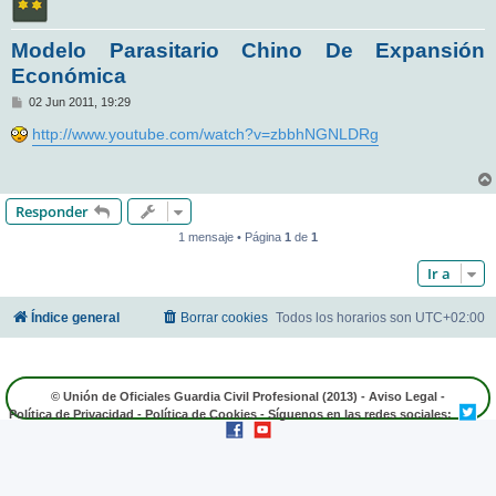
Modelo Parasitario Chino De Expansión
Económica
M
02 Jun 2011, 19:29
e
n
http://www.youtube.com/watch?v=zbbhNGNLDRg
s
a
j
e
Responder
1 mensaje • Página
1
de
1
Ir a
Índice general
Borrar cookies
Todos los horarios son
UTC+02:00
© Unión de Oficiales Guardia Civil Profesional (2013) -
Aviso Legal
-
Política de Privacidad
-
Política de Cookies
- Síguenos en las redes sociales: