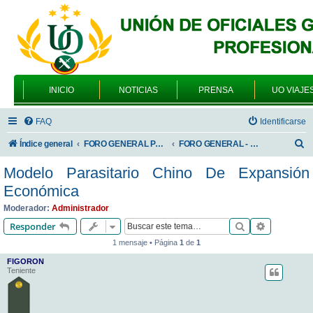
INICIO
NOTICIAS
PRENSA
UO VIAJE
FAQ
Identificarse
B
Índice general
FORO GENERAL PARA TODOS LOS USUARIOS
FORO GENERAL - VARIEDADES
u
Modelo Parasitario Chino De Expansión
s
Económica
c
Moderador:
Administrador
a
Buscar
Búsqueda 
Responder
r
1 mensaje • Página
1
de
1
FIGORON
Teniente