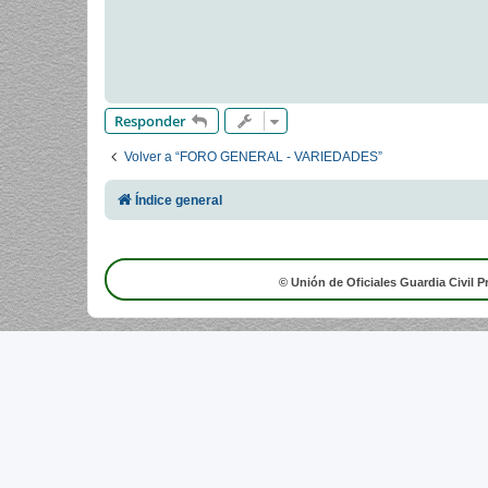
a
j
e
Responder
Volver a “FORO GENERAL - VARIEDADES”
Índice general
© Unión de Oficiales Guardia Civil P