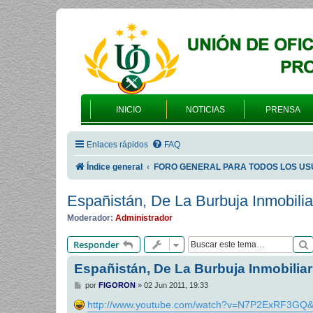
INICIO
NOTICIAS
PRENSA
Enlaces rápidos
FAQ
Índice general
FORO GENERAL PARA TODOS LOS US
Españistán, De La Burbuja Inmobiliar
Moderador:
Administrador
Responder
Españistán, De La Burbuja Inmobiliari
M
por
FIGORON
»
02 Jun 2011, 19:33
e
n
http://www.youtube.com/watch?v=N7P2ExRF3GQ&
s