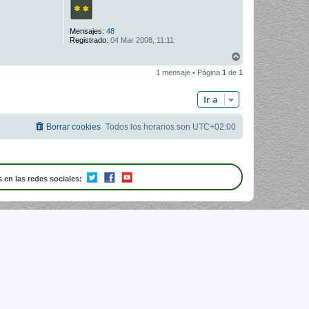
Mensajes:
48
Registrado:
04 Mar 2008, 11:11
A
r
1 mensaje • Página
1
de
1
r
i
b
Ir a
a
Borrar cookies
Todos los horarios son
UTC+02:00
 en las redes sociales: