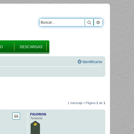
Buscar
Búsqueda avanza
RO
DESCARGAS
Identificarse
1 mensaje • Página
1
de
1
FIGORON
Teniente