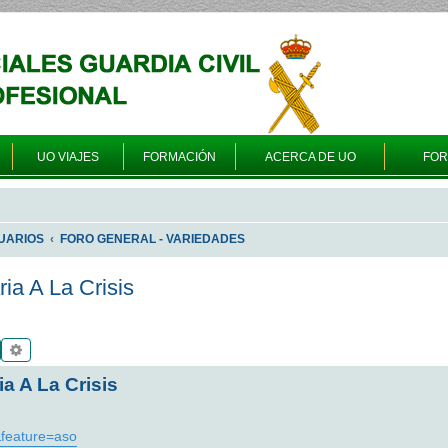
UO VIAJES
FORMACIÓN
ACERCA DE UO
FO
UARIOS
FORO GENERAL - VARIEDADES
ia A La Crisis
Buscar
Búsqueda avanzada
a A La Crisis
feature=aso