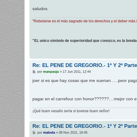
a
j
saludos.
e
"Rebelarse es el más sagrado de los derechos y el deber más 
"EL unico simbolo de superioridad que conozco, es la bond
Re: EL PENE DE GREGORIO.- 1ª Y 2ª Parte
M
por
manpasju
»
17 Jun 2011, 12:44
e
n
joer si es que hay cosas que me suenan......peor pag
s
a
j
e
pagar en el carrefour con honor??????....mejor con e
¡Qué buen vasallo sería si tuviese buen señor!
Re: EL PENE DE GREGORIO.- 1ª Y 2ª Parte
M
por
maloda
»
08 Nov 2011, 18:45
e