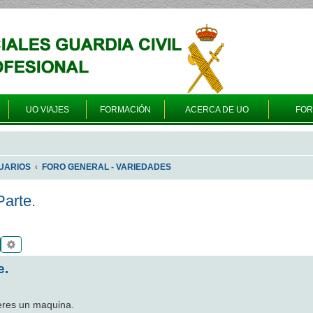
UO VIAJES
FORMACIÓN
ACERCA DE UO
FO
UARIOS
FORO GENERAL - VARIEDADES
arte.
Buscar
Búsqueda avanzada
e.
 eres un maquina.