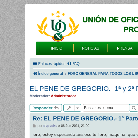
INICIO
NOTICIAS
PRENSA
Enlaces rápidos
FAQ
Índice general
FORO GENERAL PARA TODOS LOS US
EL PENE DE GREGORIO.- 1ª y 2ª P
Moderador:
Administrador
Responder
Re: EL PENE DE GREGORIO.- 1ª Part
M
por
depeche
»
06 Jun 2011, 21:09
e
n
jero, estoy esperando ansioso tu libro, maquina, que
s