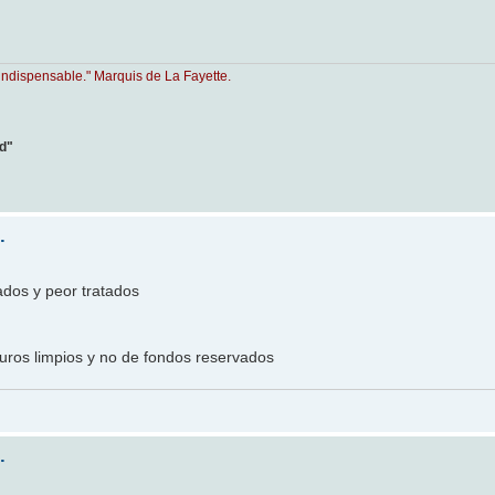
indispensable." Marquis de La Fayette.
ad"
.
ados y peor tratados
uros limpios y no de fondos reservados
.