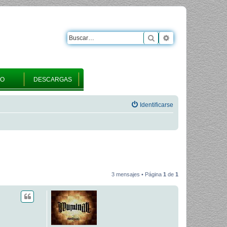
Buscar
Búsqueda avanza
RO
DESCARGAS
Identificarse
3 mensajes • Página
1
de
1