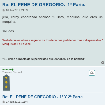
Re: EL PENE DE GREGORIO.- 1ª Parte.
M
06 Jun 2011, 21:09
e
n
jero, estoy esperando ansioso tu libro, maquina, que eres un
s
maquina.
a
j
e
saludos.
"Rebelarse es el más sagrado de los derechos y el deber más indispensable."
Marquis de La Fayette.
"EL unico simbolo de superioridad que conozco, es la bondad"
manpasju
Teniente Coronel
Re: EL PENE DE GREGORIO.- 1ª Y 2ª Parte.
M
17 Jun 2011, 12:44
e