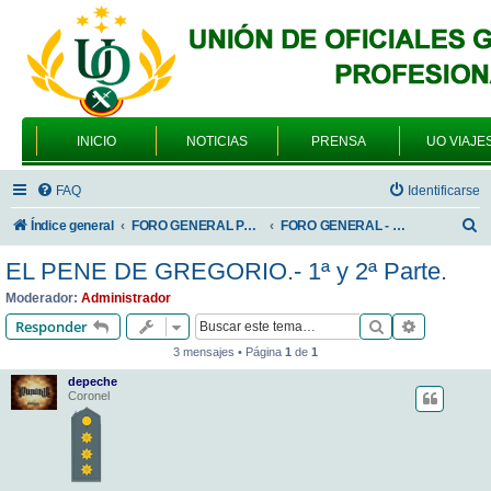
INICIO
NOTICIAS
PRENSA
UO VIAJE
FAQ
Identificarse
B
Índice general
FORO GENERAL PARA TODOS LOS USUARIOS
FORO GENERAL - VARIEDADES
u
EL PENE DE GREGORIO.- 1ª y 2ª Parte.
s
Moderador:
Administrador
c
Buscar
Búsqueda 
Responder
a
3 mensajes • Página
1
de
1
r
depeche
Coronel