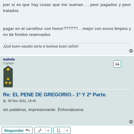
n
joer si es que hay cosas que me suenan......peor pagados y peor
s
tratados
a
j
e
pagar en el carrefour con honor??????....mejor con euros limpios y
no de fondos reservados
¡Qué buen vasallo sería si tuviese buen señor!
maloda
Capitan
Re: EL PENE DE GREGORIO.- 1ª Y 2ª Parte.
M
08 Nov 2011, 18:45
e
n
sin palabras, impresionante. Enhorabuena
s
a
j
e
Responder