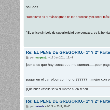
a
j
saludos.
e
"Rebelarse es el más sagrado de los derechos y el deber más 
"EL unico simbolo de superioridad que conozco, es la bond
Re: EL PENE DE GREGORIO.- 1ª Y 2ª Parte
M
por
manpasju
»
17 Jun 2011, 12:44
e
n
joer si es que hay cosas que me suenan......peor pag
s
a
j
e
pagar en el carrefour con honor??????....mejor con e
¡Qué buen vasallo sería si tuviese buen señor!
Re: EL PENE DE GREGORIO.- 1ª Y 2ª Parte
M
por
maloda
»
08 Nov 2011, 18:45
e