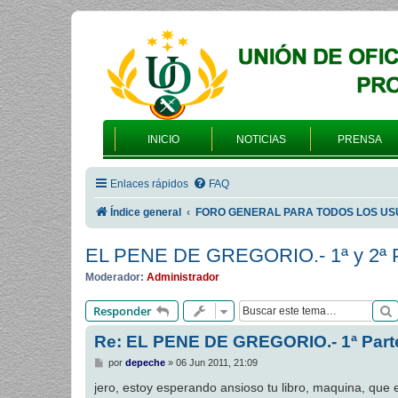
INICIO
NOTICIAS
PRENSA
Enlaces rápidos
FAQ
Índice general
FORO GENERAL PARA TODOS LOS US
EL PENE DE GREGORIO.- 1ª y 2ª P
Moderador:
Administrador
Responder
Re: EL PENE DE GREGORIO.- 1ª Part
M
por
depeche
»
06 Jun 2011, 21:09
e
n
jero, estoy esperando ansioso tu libro, maquina, que
s