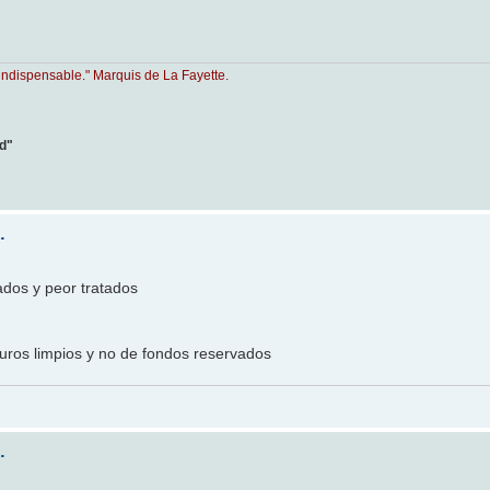
indispensable." Marquis de La Fayette.
ad"
.
ados y peor tratados
uros limpios y no de fondos reservados
.