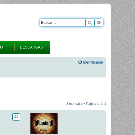
Buscar
Búsqueda avanza
RO
DESCARGAS
Identificarse
3 mensajes • Página
1
de
1