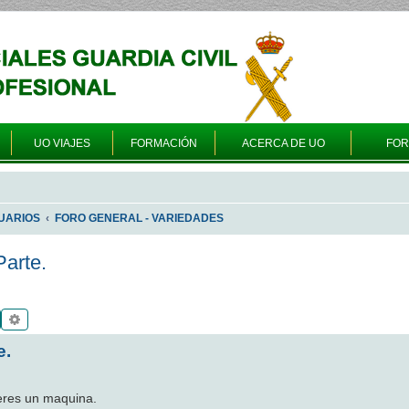
UO VIAJES
FORMACIÓN
ACERCA DE UO
FO
UARIOS
FORO GENERAL - VARIEDADES
arte.
Buscar
Búsqueda avanzada
e.
 eres un maquina.