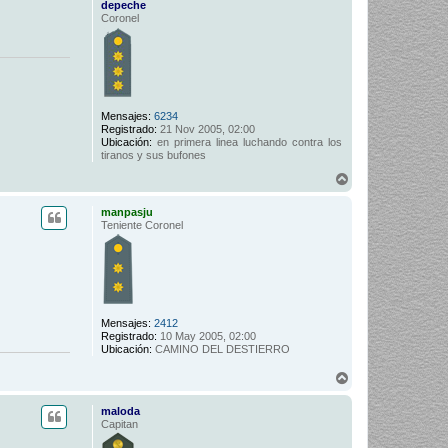
depeche
Coronel
Mensajes:
6234
Registrado:
21 Nov 2005, 02:00
Ubicación:
en primera linea luchando contra los
tiranos y sus bufones
A
r
r
manpasju
i
Teniente Coronel
b
a
Mensajes:
2412
Registrado:
10 May 2005, 02:00
Ubicación:
CAMINO DEL DESTIERRO
A
r
r
maloda
i
Capitan
b
a