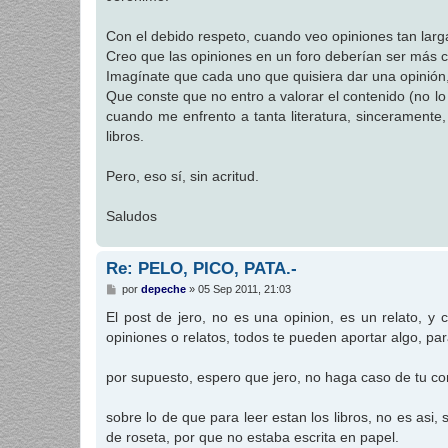
s
a
j
Con el debido respeto, cuando veo opiniones tan larg
e
Creo que las opiniones en un foro deberían ser más con
Imagínate que cada uno que quisiera dar una opinión, 
Que conste que no entro a valorar el contenido (no lo 
cuando me enfrento a tanta literatura, sinceramente,
libros.
Pero, eso sí, sin acritud.
Saludos
Re: PELO, PICO, PATA.-
M
por
depeche
»
05 Sep 2011, 21:03
e
n
El post de jero, no es una opinion, es un relato, y 
s
opiniones o relatos, todos te pueden aportar algo, par
a
j
e
por supuesto, espero que jero, no haga caso de tu con
sobre lo de que para leer estan los libros, no es asi, s
de roseta, por que no estaba escrita en papel.