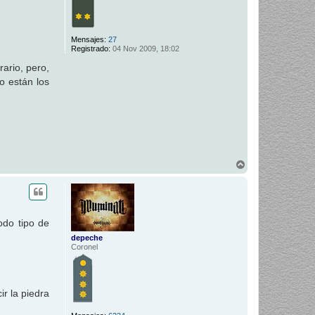
Mensajes:
27
Registrado:
04 Nov 2009, 18:02
rario, pero,
o están los
A
r
r
i
b
a
odo tipo de
depeche
Coronel
ir la piedra