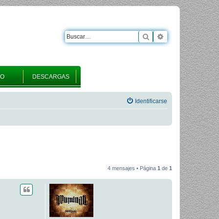
Buscar
Búsqueda avanza
RO
DESCARGAS
Identificarse
4 mensajes • Página
1
de
1