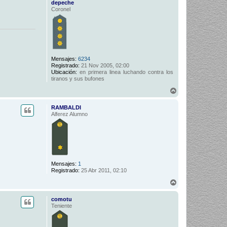
depeche
Coronel
Mensajes:
6234
Registrado:
21 Nov 2005, 02:00
Ubicación:
en primera linea luchando contra los
tiranos y sus bufones
A
r
r
RAMBALDI
i
Alferez Alumno
b
a
Mensajes:
1
Registrado:
25 Abr 2011, 02:10
A
r
r
comotu
i
Teniente
b
a