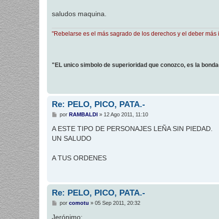
a
j
saludos maquina.
e
"Rebelarse es el más sagrado de los derechos y el deber más 
"EL unico simbolo de superioridad que conozco, es la bond
Re: PELO, PICO, PATA.-
M
por
RAMBALDI
»
12 Ago 2011, 11:10
e
n
A ESTE TIPO DE PERSONAJES LEÑA SIN PIEDAD.
s
UN SALUDO
a
j
e
A TUS ORDENES
Re: PELO, PICO, PATA.-
M
por
comotu
»
05 Sep 2011, 20:32
e
n
Jerónimo: