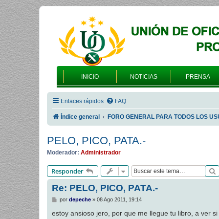
INICIO
NOTICIAS
PRENSA
Enlaces rápidos
FAQ
Índice general
FORO GENERAL PARA TODOS LOS US
PELO, PICO, PATA.-
Moderador:
Administrador
Responder
Re: PELO, PICO, PATA.-
M
por
depeche
»
08 Ago 2011, 19:14
e
n
estoy ansioso jero, por que me llegue tu libro, a ver 
s