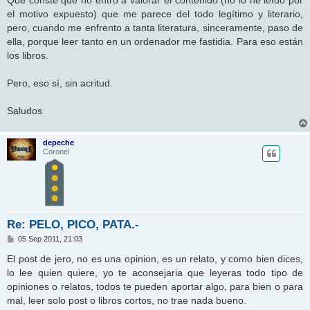
Que conste que no entro a valorar el contenido (no lo he leído por
el motivo expuesto) que me parece del todo legítimo y literario,
pero, cuando me enfrento a tanta literatura, sinceramente, paso de
ella, porque leer tanto en un ordenador me fastidia. Para eso están
los libros.
Pero, eso sí, sin acritud.
Saludos
depeche
Coronel
Re: PELO, PICO, PATA.-
M
05 Sep 2011, 21:03
e
n
El post de jero, no es una opinion, es un relato, y como bien dices,
s
lo lee quien quiere, yo te aconsejaria que leyeras todo tipo de
a
j
opiniones o relatos, todos te pueden aportar algo, para bien o para
e
mal, leer solo post o libros cortos, no trae nada bueno.