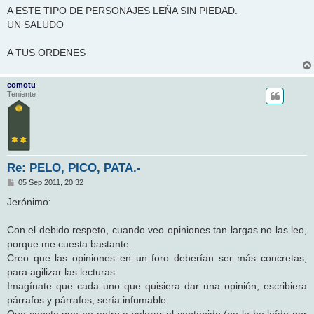
n
A ESTE TIPO DE PERSONAJES LEÑA SIN PIEDAD.
s
UN SALUDO
a
j
e
A TUS ORDENES
comotu
Teniente
Re: PELO, PICO, PATA.-
M
05 Sep 2011, 20:32
e
n
Jerónimo:
s
a
j
Con el debido respeto, cuando veo opiniones tan largas no las leo,
e
porque me cuesta bastante.
Creo que las opiniones en un foro deberían ser más concretas,
para agilizar las lecturas.
Imagínate que cada uno que quisiera dar una opinión, escribiera
párrafos y párrafos; sería infumable.