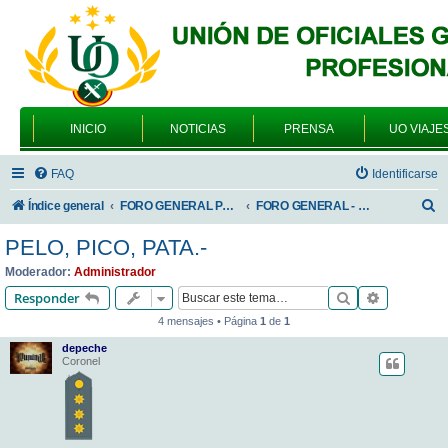
INICIO
NOTICIAS
PRENSA
UO VIAJE
FAQ
Identificarse
B
Índice general
FORO GENERAL PARA TODOS LOS USUARIOS
FORO GENERAL - VARIEDADES
u
PELO, PICO, PATA.-
s
Moderador:
Administrador
c
Buscar
Búsqueda 
Responder
a
4 mensajes • Página
1
de
1
r
depeche
Coronel