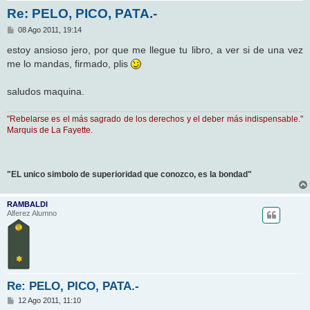
Re: PELO, PICO, PATA.-
M
08 Ago 2011, 19:14
e
n
estoy ansioso jero, por que me llegue tu libro, a ver si de una vez
s
me lo mandas, firmado, plis
a
j
e
saludos maquina.
"Rebelarse es el más sagrado de los derechos y el deber más indispensable."
Marquis de La Fayette.
"EL unico simbolo de superioridad que conozco, es la bondad"
RAMBALDI
Alferez Alumno
Re: PELO, PICO, PATA.-
M
12 Ago 2011, 11:10
e