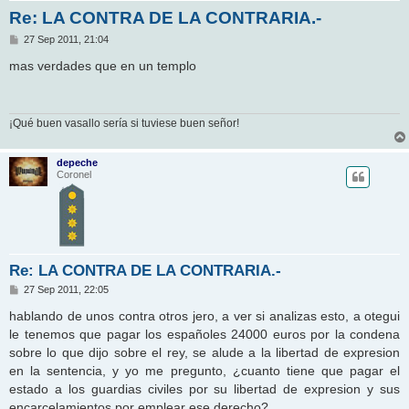
Re: LA CONTRA DE LA CONTRARIA.-
M
27 Sep 2011, 21:04
e
n
mas verdades que en un templo
s
a
j
e
¡Qué buen vasallo sería si tuviese buen señor!
depeche
Coronel
Re: LA CONTRA DE LA CONTRARIA.-
M
27 Sep 2011, 22:05
e
n
hablando de unos contra otros jero, a ver si analizas esto, a otegui
s
le tenemos que pagar los españoles 24000 euros por la condena
a
j
sobre lo que dijo sobre el rey, se alude a la libertad de expresion
e
en la sentencia, y yo me pregunto, ¿cuanto tiene que pagar el
estado a los guardias civiles por su libertad de expresion y sus
encarcelamientos por emplear ese derecho?.