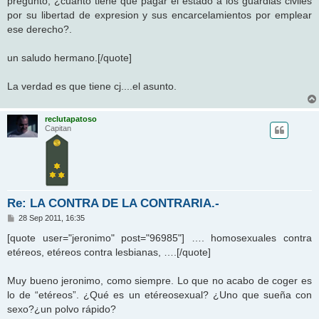
pregunto, ¿cuanto tiene que pagar el estado a los guardias civiles
por su libertad de expresion y sus encarcelamientos por emplear
ese derecho?.
un saludo hermano.[/quote]
La verdad es que tiene cj....el asunto.
reclutapatoso
Capitan
Re: LA CONTRA DE LA CONTRARIA.-
M
28 Sep 2011, 16:35
e
n
[quote user="jeronimo" post="96985"] …. homosexuales contra
s
etéreos, etéreos contra lesbianas, ….[/quote]
a
j
e
Muy bueno jeronimo, como siempre. Lo que no acabo de coger es
lo de “etéreos”. ¿Qué es un etéreosexual? ¿Uno que sueña con
sexo?¿un polvo rápido?