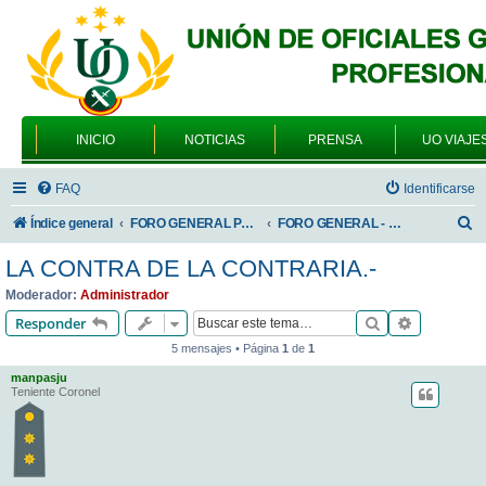
INICIO
NOTICIAS
PRENSA
UO VIAJE
FAQ
Identificarse
B
Índice general
FORO GENERAL PARA TODOS LOS USUARIOS
FORO GENERAL - VARIEDADES
u
LA CONTRA DE LA CONTRARIA.-
s
Moderador:
Administrador
c
Buscar
Búsqueda 
Responder
a
5 mensajes • Página
1
de
1
r
manpasju
Teniente Coronel