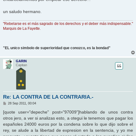
un saludo hermano.
"Rebelarse es el más sagrado de los derechos y el deber más indispensable."
Marquis de La Fayette.
"EL unico simbolo de superioridad que conozco, es la bondad"
GARIN
Capitan
Re: LA CONTRA DE LA CONTRARIA.-
M
28 Sep 2011, 00:04
e
n
[quote user="depeche" post="97009"]hablando de unos contra
s
otros jero, a ver si analizas esto, a otegui le tenemos que pagar los
a
j
españoles 24000 euros por la condena sobre lo que dijo sobre el
e
rey, se alude a la libertad de expresion en la sentencia, y yo me