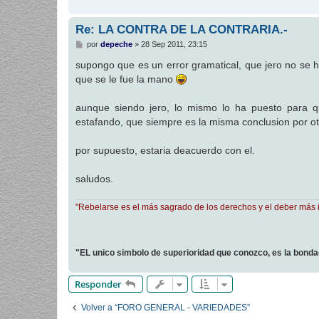
Re: LA CONTRA DE LA CONTRARIA.-
M
por
depeche
»
28 Sep 2011, 23:15
e
n
supongo que es un error gramatical, que jero no se 
s
que se le fue la mano
a
j
e
aunque siendo jero, lo mismo lo ha puesto para 
estafando, que siempre es la misma conclusion por ot
por supuesto, estaria deacuerdo con el.
saludos.
"Rebelarse es el más sagrado de los derechos y el deber más 
"EL unico simbolo de superioridad que conozco, es la bond
Responder
Volver a “FORO GENERAL - VARIEDADES”