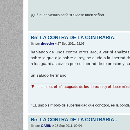
a
j
e
¡Qué buen vasallo sería si tuviese buen señor!
Re: LA CONTRA DE LA CONTRARIA.-
M
por
depeche
»
27 Sep 2011, 22:05
e
n
hablando de unos contra otros jero, a ver si analiz
s
sobre lo que dijo sobre el rey, se alude a la libertad
a
j
a los guardias civiles por su libertad de expresion y
e
un saludo hermano.
"Rebelarse es el más sagrado de los derechos y el deber más 
"EL unico simbolo de superioridad que conozco, es la bond
Re: LA CONTRA DE LA CONTRARIA.-
M
por
GARIN
»
28 Sep 2011, 00:04
e