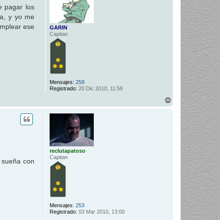
e pagar los
ia, y yo me
emplear ese
GARIN
Capitan
Mensajes:
259
Registrado:
20 Dic 2010, 11:58
A
r
r
i
b
a
reclutapatoso
Capitan
 sueña con
Mensajes:
253
Registrado:
03 Mar 2010, 13:00