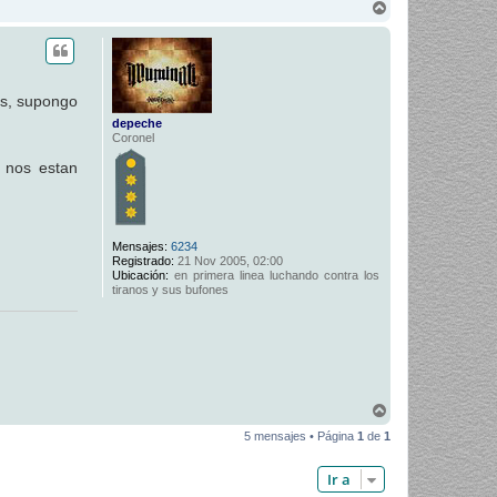
A
r
r
i
b
a
os, supongo
depeche
Coronel
 nos estan
Mensajes:
6234
Registrado:
21 Nov 2005, 02:00
Ubicación:
en primera linea luchando contra los
tiranos y sus bufones
A
r
5 mensajes • Página
1
de
1
r
i
b
Ir a
a