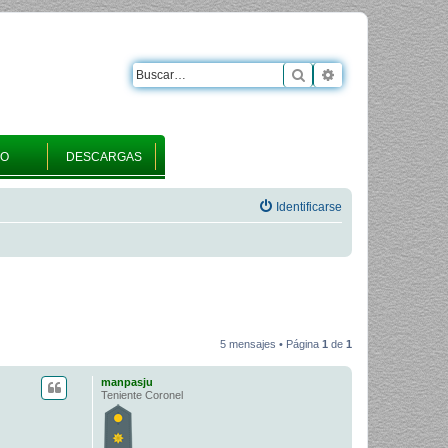
Buscar
Búsqueda avanza
RO
DESCARGAS
Identificarse
5 mensajes • Página
1
de
1
manpasju
Teniente Coronel