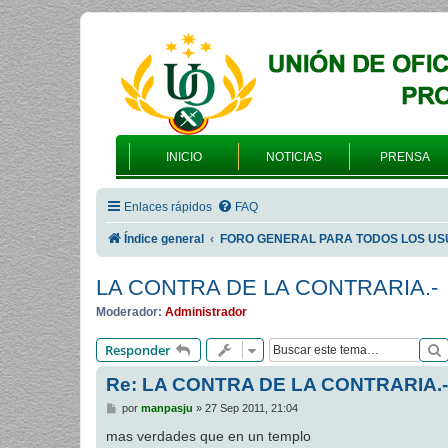
INICIO
NOTICIAS
PRENSA
Enlaces rápidos
FAQ
Índice general
FORO GENERAL PARA TODOS LOS US
LA CONTRA DE LA CONTRARIA.-
Moderador:
Administrador
Responder
Re: LA CONTRA DE LA CONTRARIA.-
M
por
manpasju
»
27 Sep 2011, 21:04
e
n
mas verdades que en un templo
s