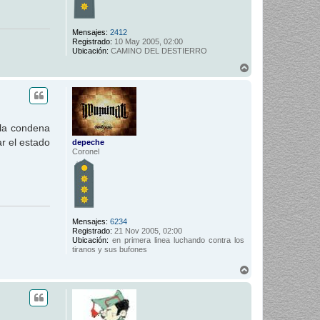
Mensajes:
2412
Registrado:
10 May 2005, 02:00
Ubicación:
CAMINO DEL DESTIERRO
A
r
r
i
b
a
 la condena
ar el estado
depeche
Coronel
Mensajes:
6234
Registrado:
21 Nov 2005, 02:00
Ubicación:
en primera linea luchando contra los
tiranos y sus bufones
A
r
r
i
b
a