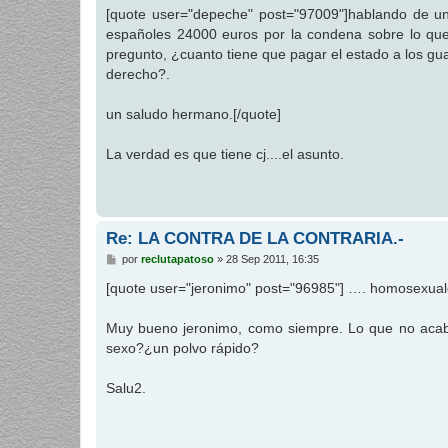
n
[quote user="depeche" post="97009"]hablando de uno
s
españoles 24000 euros por la condena sobre lo que d
a
j
pregunto, ¿cuanto tiene que pagar el estado a los gua
e
derecho?.
un saludo hermano.[/quote]
La verdad es que tiene cj....el asunto.
Re: LA CONTRA DE LA CONTRARIA.-
M
por
reclutapatoso
»
28 Sep 2011, 16:35
e
n
[quote user="jeronimo" post="96985"] …. homosexuales
s
a
j
Muy bueno jeronimo, como siempre. Lo que no acab
e
sexo?¿un polvo rápido?
Salu2.