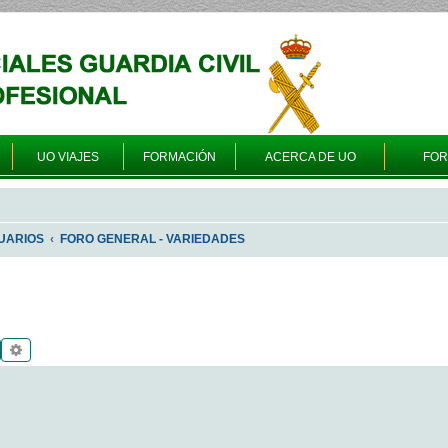
UO VIAJES
FORMACIÓN
ACERCA DE UO
FO
UARIOS
FORO GENERAL - VARIEDADES
Buscar
Búsqueda avanzada