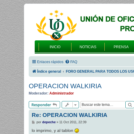
INICIO
NOTICIAS
PRENSA
Enlaces rápidos
FAQ
Índice general
FORO GENERAL PARA TODOS LOS US
OPERACION WALKIRIA
Moderador:
Administrador
Responder
Re: OPERACION WALKIRIA
M
por
depeche
»
11 Oct 2011, 22:39
e
n
lo imprimo, y al tablon
s