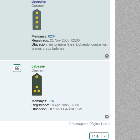
depeche
Coronel
Mensajes:
6234
Registrado:
21 Nov 2005, 02:00
Ubicación:
en primera linea luchando contra los
tiranos y sus bufones
A
r
r
cabesan
i
Capitan
b
a
Mensajes:
174
Registrado:
18 Ago 2005, 02:00
Ubicación:
DESINTEGRÁNDOME
A
r
2 mensajes • Página
1
de
1
r
i
b
Ir a
a