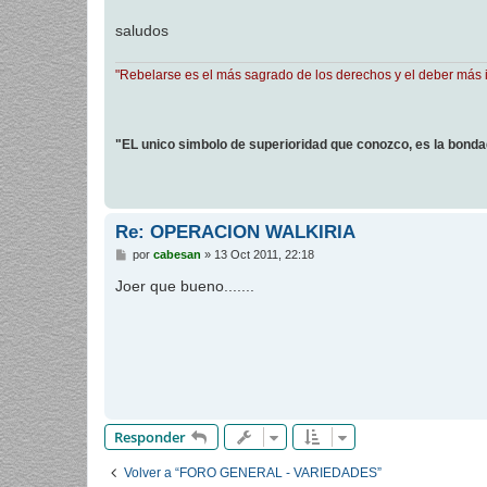
a
j
saludos
e
"Rebelarse es el más sagrado de los derechos y el deber más 
"EL unico simbolo de superioridad que conozco, es la bond
Re: OPERACION WALKIRIA
M
por
cabesan
»
13 Oct 2011, 22:18
e
n
Joer que bueno.......
s
a
j
e
Responder
Volver a “FORO GENERAL - VARIEDADES”