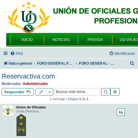
INICIO
NOTICIAS
PRENSA
UO VIAJE
FAQ
Identificarse
B
Índice general
FORO GENERAL PARA TODOS LOS USUARIOS
FORO GENERAL - VARIEDADES
u
Reservactiva.com
s
Moderador:
Administrador
c
Buscar
Búsqueda 
Responder
a
1 mensaje • Página
1
de
1
r
Union de Oficiales
Junta Directiva