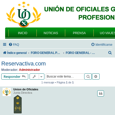
INICIO
NOTICIAS
PRENSA
UO VIAJE
FAQ
Identificarse
B
Índice general
FORO GENERAL PARA TODOS LOS USUARIOS
FORO GENERAL - VARIEDADES
u
Reservactiva.com
s
Moderador:
Administrador
c
Buscar
Búsqueda 
Responder
a
1 mensaje • Página
1
de
1
r
Union de Oficiales
Junta Directiva