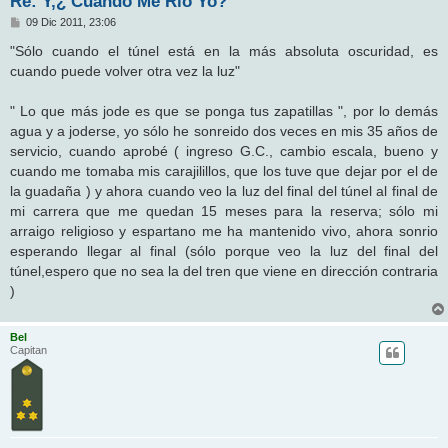
Re: Y,¿ Cuando Me Rio Yo?
M
09 Dic 2011, 23:06
e
n
"Sólo cuando el túnel está en la más absoluta oscuridad, es
s
cuando puede volver otra vez la luz"
a
j
e
" Lo que más jode es que se ponga tus zapatillas ", por lo demás
agua y a joderse, yo sólo he sonreido dos veces en mis 35 años de
servicio, cuando aprobé ( ingreso G.C., cambio escala, bueno y
cuando me tomaba mis carajilillos, que los tuve que dejar por el de
la guadaña ) y ahora cuando veo la luz del final del túnel al final de
mi carrera que me quedan 15 meses para la reserva; sólo mi
arraigo religioso y espartano me ha mantenido vivo, ahora sonrio
esperando llegar al final (sólo porque veo la luz del final del
túnel,espero que no sea la del tren que viene en dirección contraria
)
Bel
Capitan