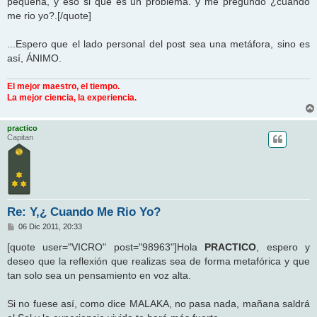
pequeña, y eso si que es un problema. y me pregundo ¿cuando
me rio yo?.[/quote]
...Espero que el lado personal del post sea una metáfora, sino es
así, ÁNIMO.
El mejor maestro, el tiempo.
La mejor ciencia, la experiencia.
practico
Capitan
Re: Y,¿ Cuando Me Rio Yo?
M
06 Dic 2011, 20:33
e
n
[quote user="VICRO" post="98963"]Hola
PRACTICO
, espero y
s
deseo que la reflexión que realizas sea de forma metafórica y que
a
j
tan solo sea un pensamiento en voz alta.
e
Si no fuese así, como dice MALAKA, no pasa nada, mañana saldrá