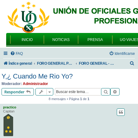
INICIO
NOTICIAS
PRENSA
UO VIAJE
FAQ
Identificarse
B
Índice general
FORO GENERAL PARA TODOS LOS USUARIOS
FORO GENERAL - VARIEDADES
u
Y,¿ Cuando Me Rio Yo?
s
Moderador:
Administrador
c
Buscar
Búsqueda 
Responder
a
8 mensajes • Página
1
de
1
r
practico
Capitan