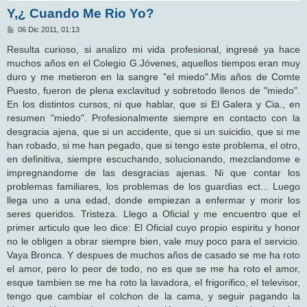
Y,¿ Cuando Me Rio Yo?
M
06 Dic 2011, 01:13
e
n
Resulta curioso, si analizo mi vida profesional, ingresé ya hace
s
muchos años en el Colegio G.Jóvenes, aquellos tiempos eran muy
a
j
duro y me metieron en la sangre "el miedo".Mis años de Comte
e
Puesto, fueron de plena exclavitud y sobretodo llenos de "miedo".
En los distintos cursos, ni que hablar, que si El Galera y Cia., en
resumen "miedo". Profesionalmente siempre en contacto con la
desgracia ajena, que si un accidente, que si un suicidio, que si me
han robado, si me han pegado, que si tengo este problema, el otro,
en definitiva, siempre escuchando, solucionando, mezclandome e
impregnandome de las desgracias ajenas. Ni que contar los
problemas familiares, los problemas de los guardias ect... Luego
llega uno a una edad, donde empiezan a enfermar y morir los
seres queridos. Tristeza. Llego a Oficial y me encuentro que el
primer articulo que leo dice: El Oficial cuyo propio espiritu y honor
no le obligen a obrar siempre bien, vale muy poco para el servicio.
Vaya Bronca. Y despues de muchos años de casado se me ha roto
el amor, pero lo peor de todo, no es que se me ha roto el amor,
esque tambien se me ha roto la lavadora, el frigorifico, el televisor,
tengo que cambiar el colchon de la cama, y seguir pagando la