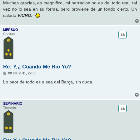
Muchas gracias, es magnifico, mi narracion no es del todo real, tal
vez no lo sea en su forma, pero proviene de un fondo cierto. Un
saludo
VICRO.-
MERSUO
Capitan
Re: Y,¿ Cuando Me Rio Yo?
M
08 Dic 2011, 22:55
e
n
Lo peor de todo es q sea del Barça, sin duda.
s
a
j
e
SEMINARIO
Teniente