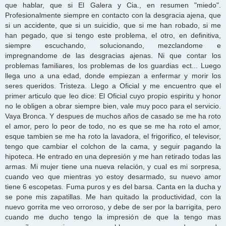
que hablar, que si El Galera y Cia., en resumen "miedo".
Profesionalmente siempre en contacto con la desgracia ajena, que
si un accidente, que si un suicidio, que si me han robado, si me
han pegado, que si tengo este problema, el otro, en definitiva,
siempre escuchando, solucionando, mezclandome e
impregnandome de las desgracias ajenas. Ni que contar los
problemas familiares, los problemas de los guardias ect... Luego
llega uno a una edad, donde empiezan a enfermar y morir los
seres queridos. Tristeza. Llego a Oficial y me encuentro que el
primer articulo que leo dice: El Oficial cuyo propio espiritu y honor
no le obligen a obrar siempre bien, vale muy poco para el servicio.
Vaya Bronca. Y despues de muchos años de casado se me ha roto
el amor, pero lo peor de todo, no es que se me ha roto el amor,
esque tambien se me ha roto la lavadora, el frigorifico, el televisor,
tengo que cambiar el colchon de la cama, y seguir pagando la
hipoteca. He entrado en una depresión y me han retirado todas las
armas. Mi mujer tiene una nueva relación, y cual es mi sorpresa,
cuando veo que mientras yo estoy desarmado, su nuevo amor
tiene 6 escopetas. Fuma puros y es del barsa. Canta en la ducha y
se pone mis zapatillas. Me han quitado la productividad, con la
nuevo gorrita me veo orroroso, y debe de ser por la barrigita, pero
cuando me ducho tengo la impresión de que la tengo mas