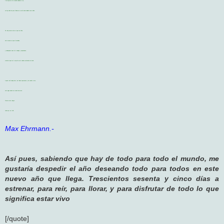
Y no importa si te resulta evidente o no,
no hay duda de que el Universo se está desarrollando como debe.
Por ello procura estar en paz con Dios,
de la manera en que lo concibas,
y cualesquiera sean tus trabajos y aspiraciones,
mantén la paz en tu espíritu en la ruidosa confusión de la vida.
A pesar del trabajo duro, las falsas esperanzas y los sueños rotos,
este sigue siendo un mundo hermoso.
Procura estar alegre.
Lucha por ser feliz.
Max Ehrmann.-
Así pues, sabiendo que hay de todo para todo el mundo, me
gustaría despedir el año deseando todo para todos en este
nuevo año que llega. Trescientos sesenta y cinco días a
estrenar, para reír, para llorar, y para disfrutar de todo lo que
significa estar vivo
[/quote]