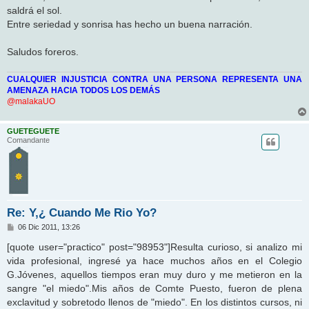
j
saldrá el sol.
e
Entre seriedad y sonrisa has hecho un buena narración.
Saludos foreros.
CUALQUIER INJUSTICIA CONTRA UNA PERSONA REPRESENTA UNA
AMENAZA HACIA TODOS LOS DEMÁS
@malakaUO
GUETEGUETE
Comandante
Re: Y,¿ Cuando Me Rio Yo?
M
06 Dic 2011, 13:26
e
n
[quote user="practico" post="98953"]Resulta curioso, si analizo mi
s
vida profesional, ingresé ya hace muchos años en el Colegio
a
j
G.Jóvenes, aquellos tiempos eran muy duro y me metieron en la
e
sangre "el miedo".Mis años de Comte Puesto, fueron de plena
exclavitud y sobretodo llenos de "miedo". En los distintos cursos, ni