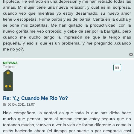
hipoteca. He entrado en una depresión y me han retirado todas las
armas. Mi mujer tiene una nueva relación, y cual es mi sorpresa,
cuando veo que mientras yo estoy desarmado, su nuevo amor
tiene 6 escopetas. Fuma puros y es del barsa. Canta en la ducha y
se pone mis zapatillas. Me han quitado la productividad, con la
nuevo gorrita me veo orroroso, y debe de ser por la barrigita, pero
cuando me ducho tengo la impresión de que la tengo mas
pequeña, y eso si que es un problema. y me pregundo ¿cuando
me rio yo?.
NIRVANA
Teniente
Re: Y,¿ Cuando Me Rio Yo?
M
06 Dic 2011, 12:07
e
n
Hola compañero, la verdad es que todo lo que has dicho hace
s
mucho que pensar...pero al mismo tiempo estoy seguro que no
a
j
tardando mucho, vuelves a ver la vida de forma diferente a como lo
e
estás haciendo ahora (el tiempo por suerte o por desgracia casi