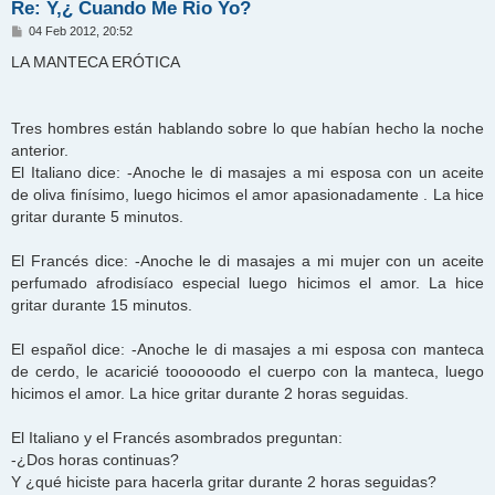
Re: Y,¿ Cuando Me Rio Yo?
M
04 Feb 2012, 20:52
e
n
LA MANTECA ERÓTICA
s
a
j
e
Tres hombres están hablando sobre lo que habían hecho la noche
anterior.
El Italiano dice: -Anoche le di masajes a mi esposa con un aceite
de oliva finísimo, luego hicimos el amor apasionadamente . La hice
gritar durante 5 minutos.
El Francés dice: -Anoche le di masajes a mi mujer con un aceite
perfumado afrodisíaco especial luego hicimos el amor. La hice
gritar durante 15 minutos.
El español dice: -Anoche le di masajes a mi esposa con manteca
de cerdo, le acaricié toooooodo el cuerpo con la manteca, luego
hicimos el amor. La hice gritar durante 2 horas seguidas.
El Italiano y el Francés asombrados preguntan:
-¿Dos horas continuas?
Y ¿qué hiciste para hacerla gritar durante 2 horas seguidas?