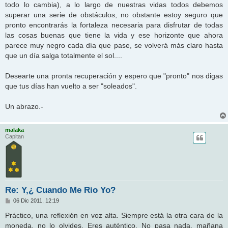
todo lo cambia), a lo largo de nuestras vidas todos debemos
superar una serie de obstáculos, no obstante estoy seguro que
pronto encontrarás la fortaleza necesaria para disfrutar de todas
las cosas buenas que tiene la vida y ese horizonte que ahora
parece muy negro cada día que pase, se volverá más claro hasta
que un día salga totalmente el sol....
Desearte una pronta recuperación y espero que "pronto" nos digas
que tus días han vuelto a ser "soleados".
Un abrazo.-
malaka
Capitan
Re: Y,¿ Cuando Me Rio Yo?
M
06 Dic 2011, 12:19
e
n
Práctico, una reflexión en voz alta. Siempre está la otra cara de la
s
moneda, no lo olvides. Eres auténtico. No pasa nada, mañana
a