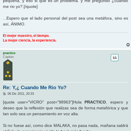
pequeña, y eso si que es un problema. y me pregundo ¿cuando
me rio yo?.[/quote]
...Espero que el lado personal del post sea una metáfora, sino es
así, ÁNIMO.
El mejor maestro, el tiempo.
La mejor ciencia, la experiencia.
practico
Capitan
Re: Y,¿ Cuando Me Rio Yo?
M
06 Dic 2011, 20:33
e
n
[quote user="VICRO" post="98963"]Hola
PRACTICO
, espero y
s
deseo que la reflexión que realizas sea de forma metafórica y que
a
j
tan solo sea un pensamiento en voz alta.
e
Si no fuese así, como dice MALAKA, no pasa nada, mañana saldrá