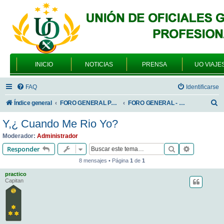
INICIO
NOTICIAS
PRENSA
UO VIAJE
FAQ
Identificarse
B
Índice general
FORO GENERAL PARA TODOS LOS USUARIOS
FORO GENERAL - VARIEDADES
u
Y,¿ Cuando Me Rio Yo?
s
Moderador:
Administrador
c
Buscar
Búsqueda 
Responder
a
8 mensajes • Página
1
de
1
r
practico
Capitan