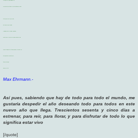
Y no importa si te resulta evidente o no,
no hay duda de que el Universo se está desarrollando como debe.
Por ello procura estar en paz con Dios,
de la manera en que lo concibas,
y cualesquiera sean tus trabajos y aspiraciones,
mantén la paz en tu espíritu en la ruidosa confusión de la vida.
A pesar del trabajo duro, las falsas esperanzas y los sueños rotos,
este sigue siendo un mundo hermoso.
Procura estar alegre.
Lucha por ser feliz.
Max Ehrmann.-
Así pues, sabiendo que hay de todo para todo el mundo, me
gustaría despedir el año deseando todo para todos en este
nuevo año que llega. Trescientos sesenta y cinco días a
estrenar, para reír, para llorar, y para disfrutar de todo lo que
significa estar vivo
[/quote]