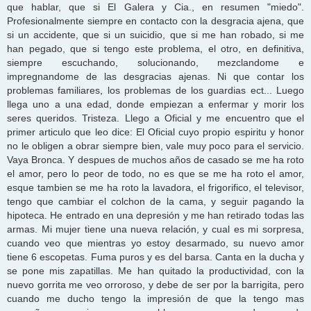
que hablar, que si El Galera y Cia., en resumen "miedo".
Profesionalmente siempre en contacto con la desgracia ajena, que
si un accidente, que si un suicidio, que si me han robado, si me
han pegado, que si tengo este problema, el otro, en definitiva,
siempre escuchando, solucionando, mezclandome e
impregnandome de las desgracias ajenas. Ni que contar los
problemas familiares, los problemas de los guardias ect... Luego
llega uno a una edad, donde empiezan a enfermar y morir los
seres queridos. Tristeza. Llego a Oficial y me encuentro que el
primer articulo que leo dice: El Oficial cuyo propio espiritu y honor
no le obligen a obrar siempre bien, vale muy poco para el servicio.
Vaya Bronca. Y despues de muchos años de casado se me ha roto
el amor, pero lo peor de todo, no es que se me ha roto el amor,
esque tambien se me ha roto la lavadora, el frigorifico, el televisor,
tengo que cambiar el colchon de la cama, y seguir pagando la
hipoteca. He entrado en una depresión y me han retirado todas las
armas. Mi mujer tiene una nueva relación, y cual es mi sorpresa,
cuando veo que mientras yo estoy desarmado, su nuevo amor
tiene 6 escopetas. Fuma puros y es del barsa. Canta en la ducha y
se pone mis zapatillas. Me han quitado la productividad, con la
nuevo gorrita me veo orroroso, y debe de ser por la barrigita, pero
cuando me ducho tengo la impresión de que la tengo mas