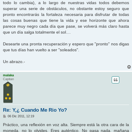
todo lo cambia), a lo largo de nuestras vidas todos debemos
superar una serie de obstáculos, no obstante estoy seguro que
pronto encontrarás la fortaleza necesaria para disfrutar de todas
las cosas buenas que tiene la vida y ese horizonte que ahora
parece muy negro cada día que pase, se volverá más claro hasta
que un día salga totalmente el sol....
Desearte una pronta recuperación y espero que "pronto" nos digas
que tus días han vuelto a ser "soleados".
Un abrazo.-
malaka
Capitan
Re: Y,¿ Cuando Me Rio Yo?
M
06 Dic 2011, 12:19
e
n
Práctico, una reflexión en voz alta. Siempre está la otra cara de la
s
moneda, no lo olvides. Eres auténtico. No pasa nada, mañana
a