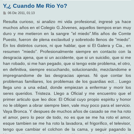
Y,¿ Cuando Me Rio Yo?
M
06 Dic 2011, 01:13
e
n
Resulta curioso, si analizo mi vida profesional, ingresé ya hace
s
muchos años en el Colegio G.Jóvenes, aquellos tiempos eran muy
a
j
duro y me metieron en la sangre "el miedo".Mis años de Comte
e
Puesto, fueron de plena exclavitud y sobretodo llenos de "miedo".
En los distintos cursos, ni que hablar, que si El Galera y Cia., en
resumen "miedo". Profesionalmente siempre en contacto con la
desgracia ajena, que si un accidente, que si un suicidio, que si me
han robado, si me han pegado, que si tengo este problema, el otro,
en definitiva, siempre escuchando, solucionando, mezclandome e
impregnandome de las desgracias ajenas. Ni que contar los
problemas familiares, los problemas de los guardias ect... Luego
llega uno a una edad, donde empiezan a enfermar y morir los
seres queridos. Tristeza. Llego a Oficial y me encuentro que el
primer articulo que leo dice: El Oficial cuyo propio espiritu y honor
no le obligen a obrar siempre bien, vale muy poco para el servicio.
Vaya Bronca. Y despues de muchos años de casado se me ha roto
el amor, pero lo peor de todo, no es que se me ha roto el amor,
esque tambien se me ha roto la lavadora, el frigorifico, el televisor,
tengo que cambiar el colchon de la cama, y seguir pagando la