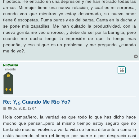
hipoteca. He entrado en una depresión y me han retirado todas las
armas. Mi mujer tiene una nueva relación, y cual es mi sorpresa,
cuando veo que mientras yo estoy desarmado, su nuevo amor
tiene 6 escopetas. Fuma puros y es del barsa. Canta en la ducha y
se pone mis zapatillas. Me han quitado la productividad, con la
nuevo gorrita me veo orroroso, y debe de ser por la barrigita, pero
cuando me ducho tengo la impresión de que la tengo mas
pequeña, y eso si que es un problema. y me pregundo ¿cuando
me rio yo?.
NIRVANA
Teniente
Re: Y,¿ Cuando Me Rio Yo?
M
06 Dic 2011, 12:07
e
n
Hola compañero, la verdad es que todo lo que has dicho hace
s
mucho que pensar...pero al mismo tiempo estoy seguro que no
a
j
tardando mucho, vuelves a ver la vida de forma diferente a como lo
e
estás haciendo ahora (el tiempo por suerte o por desgracia casi