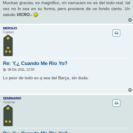
Muchas gracias, es magnifico, mi narracion no es del todo real, tal
vez no lo sea en su forma, pero proviene de un fondo cierto. Un
saludo
VICRO.-
MERSUO
Capitan
Re: Y,¿ Cuando Me Rio Yo?
M
08 Dic 2011, 22:55
e
n
Lo peor de todo es q sea del Barça, sin duda.
s
a
j
e
SEMINARIO
Teniente