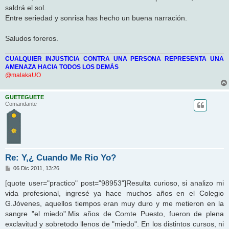
j
saldrá el sol.
e
Entre seriedad y sonrisa has hecho un buena narración.
Saludos foreros.
CUALQUIER INJUSTICIA CONTRA UNA PERSONA REPRESENTA UNA
AMENAZA HACIA TODOS LOS DEMÁS
@malakaUO
GUETEGUETE
Comandante
Re: Y,¿ Cuando Me Rio Yo?
M
06 Dic 2011, 13:26
e
n
[quote user="practico" post="98953"]Resulta curioso, si analizo mi
s
vida profesional, ingresé ya hace muchos años en el Colegio
a
j
G.Jóvenes, aquellos tiempos eran muy duro y me metieron en la
e
sangre "el miedo".Mis años de Comte Puesto, fueron de plena
exclavitud y sobretodo llenos de "miedo". En los distintos cursos, ni