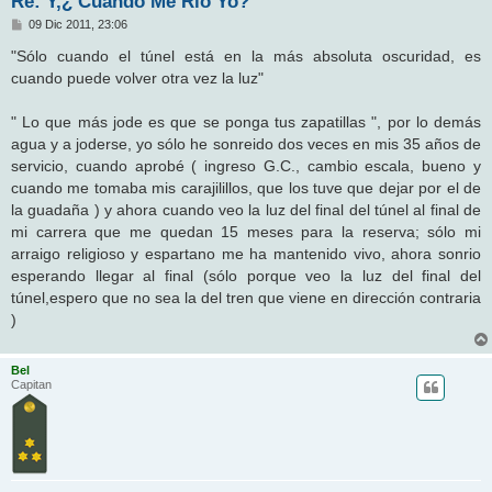
Re: Y,¿ Cuando Me Rio Yo?
M
09 Dic 2011, 23:06
e
n
"Sólo cuando el túnel está en la más absoluta oscuridad, es
s
cuando puede volver otra vez la luz"
a
j
e
" Lo que más jode es que se ponga tus zapatillas ", por lo demás
agua y a joderse, yo sólo he sonreido dos veces en mis 35 años de
servicio, cuando aprobé ( ingreso G.C., cambio escala, bueno y
cuando me tomaba mis carajilillos, que los tuve que dejar por el de
la guadaña ) y ahora cuando veo la luz del final del túnel al final de
mi carrera que me quedan 15 meses para la reserva; sólo mi
arraigo religioso y espartano me ha mantenido vivo, ahora sonrio
esperando llegar al final (sólo porque veo la luz del final del
túnel,espero que no sea la del tren que viene en dirección contraria
)
Bel
Capitan