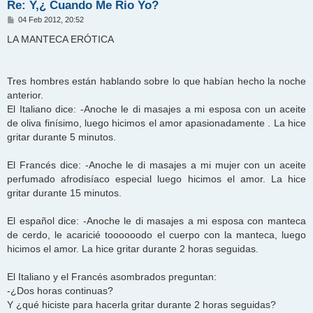
Re: Y,¿ Cuando Me Rio Yo?
M
04 Feb 2012, 20:52
e
n
LA MANTECA ERÓTICA
s
a
j
e
Tres hombres están hablando sobre lo que habían hecho la noche
anterior.
El Italiano dice: -Anoche le di masajes a mi esposa con un aceite
de oliva finísimo, luego hicimos el amor apasionadamente . La hice
gritar durante 5 minutos.
El Francés dice: -Anoche le di masajes a mi mujer con un aceite
perfumado afrodisíaco especial luego hicimos el amor. La hice
gritar durante 15 minutos.
El español dice: -Anoche le di masajes a mi esposa con manteca
de cerdo, le acaricié toooooodo el cuerpo con la manteca, luego
hicimos el amor. La hice gritar durante 2 horas seguidas.
El Italiano y el Francés asombrados preguntan:
-¿Dos horas continuas?
Y ¿qué hiciste para hacerla gritar durante 2 horas seguidas?