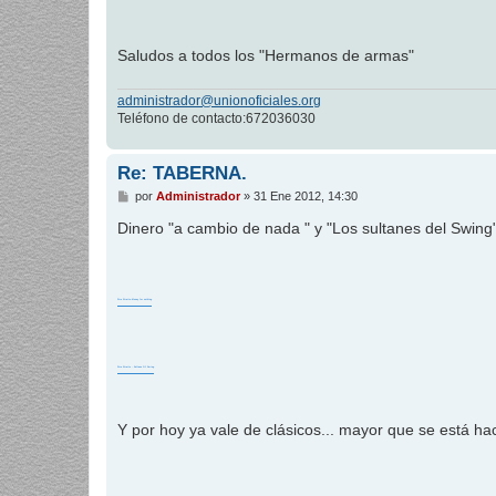
Saludos a todos los "Hermanos de armas"
administrador@unionoficiales.org
Teléfono de contacto:672036030
Re: TABERNA.
M
por
Administrador
»
31 Ene 2012, 14:30
e
n
Dinero "a cambio de nada " y "Los sultanes del Swing
s
a
j
e
Dire Straits-Money for nothing
Dire Straits - Sultans Of Swing
Y por hoy ya vale de clásicos... mayor que se está ha