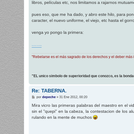
libros, películas etc, nos limitamos a rajarnos mutu
a
j
e
pues eso, que me ha dado, y abro este hilo, para pone
caracter, el nuevo uniforme, el viejo, etc hasta el gorro
venga yo pongo la primera:
Simple Minds- Alive And Kicking
"Rebelarse es el más sagrado de los derechos y el deber más 
"EL unico simbolo de superioridad que conozco, es la bond
Re: TABERNA.
M
por
depeche
»
31 Ene 2012, 00:20
e
n
Mira vicro las primeras palabras del maestro en el vid
s
sin el "quepi" en la cabeza, la contestacion de los
a
j
rulando en la mente de muchos
e