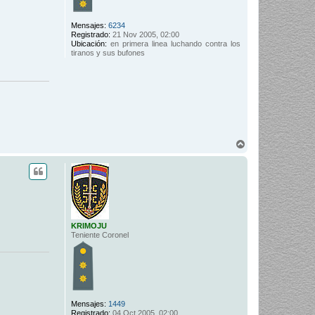
Mensajes:
6234
Registrado:
21 Nov 2005, 02:00
Ubicación:
en primera linea luchando contra los
tiranos y sus bufones
A
r
r
i
b
a
KRIMOJU
Teniente Coronel
Mensajes:
1449
Registrado:
04 Oct 2005, 02:00