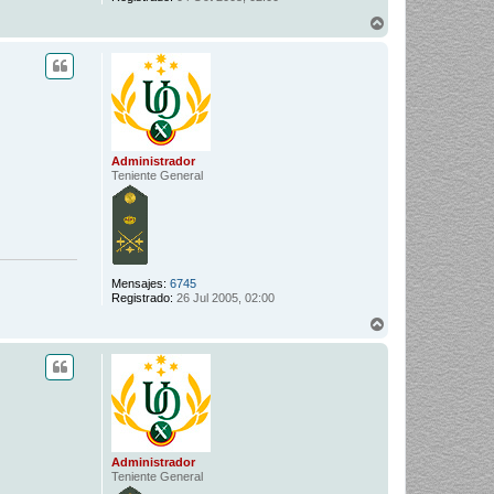
A
r
r
i
b
a
Administrador
Teniente General
Mensajes:
6745
Registrado:
26 Jul 2005, 02:00
A
r
r
i
b
a
Administrador
Teniente General