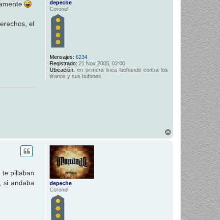
depeche
ctamente
Coronel
derechos, el
Mensajes:
6234
Registrado:
21 Nov 2005, 02:00
Ubicación:
en primera linea luchando contra los
tiranos y sus bufones
A
r
r
i
b
a
 te pillaban
, si andaba
depeche
Coronel