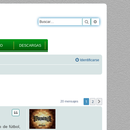
Buscar
Búsqueda avanza
RO
DESCARGAS
Identificarse
1
2
Siguiente
20 mensajes
 de fútbol,