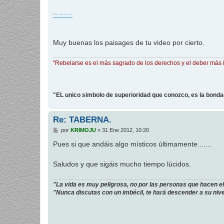
Pink Floyd - Another Brick in the Wall
Muy buenas los paisages de tu video por cierto.
"Rebelarse es el más sagrado de los derechos y el deber más 
"EL unico simbolo de superioridad que conozco, es la bond
Re: TABERNA.
M
por
KRIMOJU
»
31 Ene 2012, 10:20
e
n
Pues si que andáis algo místicos últimamente.......
s
a
j
Saludos y que sigáis mucho tiempo lúcidos.
e
"La vida es muy peligrosa, no por las personas que hacen el 
"Nunca discutas con un imbécil, te hará descender a su nivel