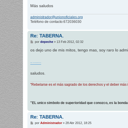
Más saludos
administrador@unionoficiales.org
Teléfono de contacto:672036030
Re: TABERNA.
M
por
depeche
»
13 Feb 2012, 02:32
e
n
os dejo uno de mis mitos, tengo mas, soy raro lo admit
s
a
j
e
Placebo - Pure Morning HD (Official)
saludos.
"Rebelarse es el más sagrado de los derechos y el deber más 
"EL unico simbolo de superioridad que conozco, es la bond
Re: TABERNA.
M
por
Administrador
»
28 Abr 2012, 18:25
e