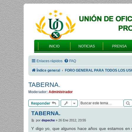
INICIO
NOTICIAS
PRENSA
Enlaces rápidos
FAQ
Índice general
FORO GENERAL PARA TODOS LOS US
TABERNA.
Moderador:
Administrador
Responder
TABERNA.
M
por
depeche
»
26 Ene 2012, 23:55
e
n
Y digo yo, que algunos hace años que estamos en el
s