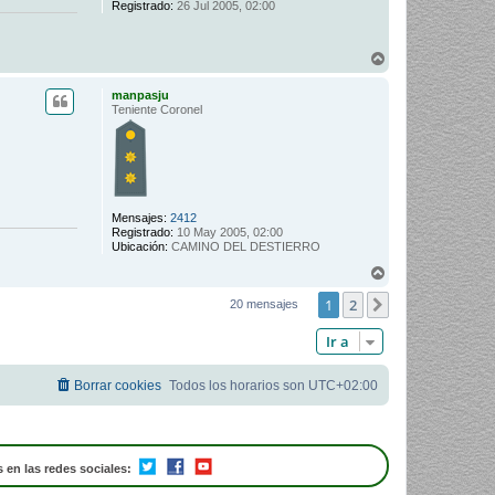
Registrado:
26 Jul 2005, 02:00
A
r
r
manpasju
i
Teniente Coronel
b
a
Mensajes:
2412
Registrado:
10 May 2005, 02:00
Ubicación:
CAMINO DEL DESTIERRO
A
r
1
2
r
Siguiente
20 mensajes
i
b
Ir a
a
Borrar cookies
Todos los horarios son
UTC+02:00
 en las redes sociales: