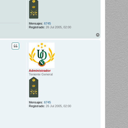
Mensajes:
6745
Registrado:
26 Jul 2005, 02:00
A
r
r
i
b
a
Administrador
Teniente General
Mensajes:
6745
Registrado:
26 Jul 2005, 02:00