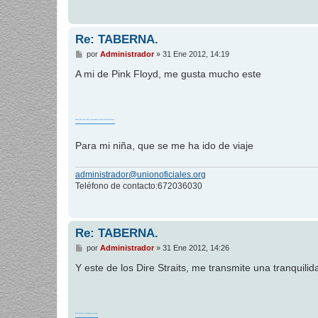
Re: TABERNA.
M
por
Administrador
»
31 Ene 2012, 14:19
e
n
A mi de Pink Floyd, me gusta mucho este
s
a
j
e
Wish you were here (me gustaría que estuvieras aquí )
Para mi niña, que se me ha ido de viaje
administrador@unionoficiales.org
Teléfono de contacto:672036030
Re: TABERNA.
M
por
Administrador
»
31 Ene 2012, 14:26
e
n
Y este de los Dire Straits, me transmite una tranquilida
s
a
j
e
Dire Straits - Brothers In Arms