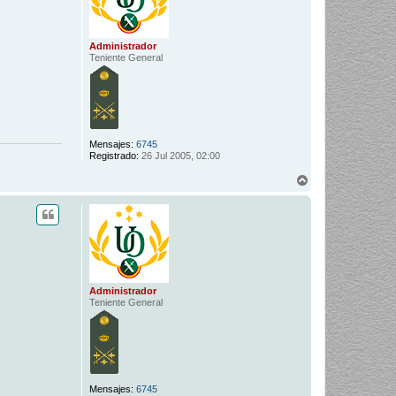
Administrador
Teniente General
Mensajes:
6745
Registrado:
26 Jul 2005, 02:00
A
r
r
i
b
a
Administrador
Teniente General
Mensajes:
6745