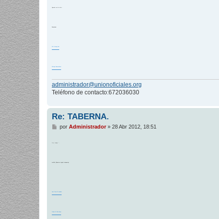
n
Siguendo con los mitos...
s
a
j
e
Scorpions
Stil Loving You
Always Somewhere
administrador@unionoficiales.org
Teléfono de contacto:672036030
Re: TABERNA.
M
por
Administrador
»
28 Abr 2012, 18:51
e
n
Otro "clásico "...
s
a
j
e
La ELO (Electric Light Orchestra)
Last Train To London
Ticket To The Moon