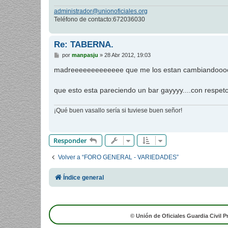
administrador@unionoficiales.org
Teléfono de contacto:672036030
Re: TABERNA.
M
por
manpasju
»
28 Abr 2012, 19:03
e
n
madreeeeeeeeeeeee que me los estan cambiandoooo
s
a
j
que esto esta pareciendo un bar gayyyy....con respeto
e
¡Qué buen vasallo sería si tuviese buen señor!
Responder
Volver a “FORO GENERAL - VARIEDADES”
Índice general
© Unión de Oficiales Guardia Civil P